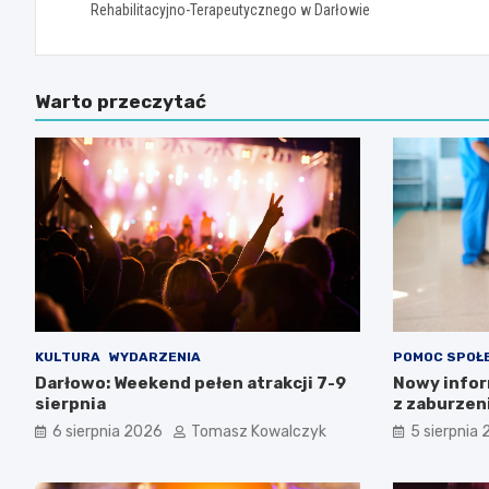
Rehabilitacyjno-Terapeutycznego w Darłowie
Warto przeczytać
KULTURA
WYDARZENIA
POMOC SPOŁ
Darłowo: Weekend pełen atrakcji 7-9
Nowy infor
sierpnia
z zaburzen
Zachodnio
6 sierpnia 2026
Tomasz Kowalczyk
5 sierpnia