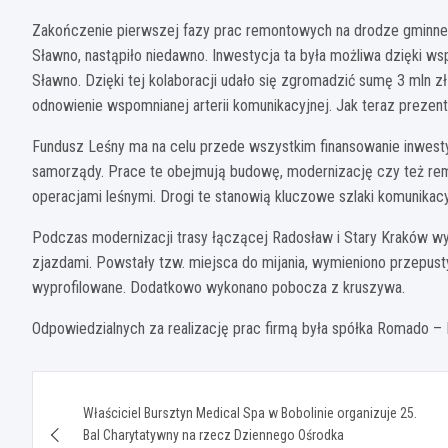
Zakończenie pierwszej fazy prac remontowych na drodze gminne
Sławno, nastąpiło niedawno. Inwestycja ta była możliwa dzięki w
Sławno. Dzięki tej kolaboracji udało się zgromadzić sumę 3 mln z
odnowienie wspomnianej arterii komunikacyjnej. Jak teraz prezent
Fundusz Leśny ma na celu przede wszystkim finansowanie inwest
samorządy. Prace te obejmują budowę, modernizację czy też rem
operacjami leśnymi. Drogi te stanowią kluczowe szlaki komunika
Podczas modernizacji trasy łączącej Radosław i Stary Kraków w
zjazdami. Powstały tzw. miejsca do mijania, wymieniono przepus
wyprofilowane. Dodatkowo wykonano pobocza z kruszywa.
Odpowiedzialnych za realizację prac firmą była spółka Romado – B
Nawigacja
Właściciel Bursztyn Medical Spa w Bobolinie organizuje 25.
wpisu
Bal Charytatywny na rzecz Dziennego Ośrodka