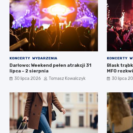
KONCERTY
WYDARZENIA
KONCERTY
W
Darłowo: Weekend pełen atrakcji 31
Blask trąbk
lipca – 2 sierpnia
MFO rozkwi
30 lipca 2026
Tomasz Kowalczyk
30 lipca 2