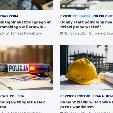
YDARZENIA
DZIECI
EDUKACJA
PÓŁKOLONIE
eum Ogólnokształcącego im.
Udany start półkolonii mie
romskiego w Darłowie –
dzieci pełne wrażeń!
ami!
026
Tomasz Kowalczyk
16 lipca 2026
Tomasz Kow
STWO
POLICJA
BEZPIECZEŃSTWO
PRAWA
REM
olicja wzbogaciła się o
Remont kładki w Darłowie 
ona
przez wandalizm