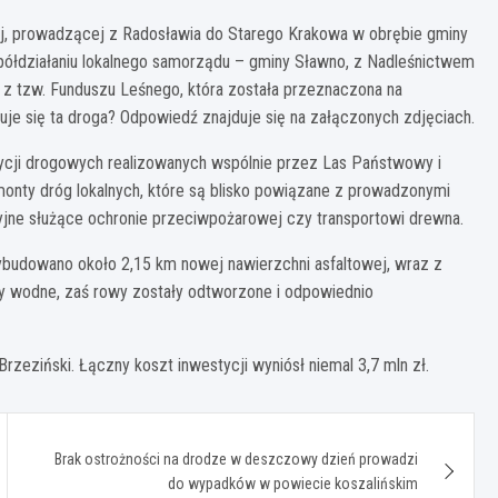
j, prowadzącej z Radosławia do Starego Krakowa w obrębie gminy
spółdziałaniu lokalnego samorządu – gminy Sławno, z Nadleśnictwem
ł z tzw. Funduszu Leśnego, która została przeznaczona na
uje się ta droga? Odpowiedź znajduje się na załączonych zdjęciach.
ycji drogowych realizowanych wspólnie przez Las Państwowy i
onty dróg lokalnych, które są blisko powiązane z prowadzonymi
cyjne służące ochronie przeciwpożarowej czy transportowi drewna.
ybudowano około 2,15 km nowej nawierzchni asfaltowej, wraz z
ty wodne, zaś rowy zostały odtworzone i odpowiednio
rzeziński. Łączny koszt inwestycji wyniósł niemal 3,7 mln zł.
Brak ostrożności na drodze w deszczowy dzień prowadzi
do wypadków w powiecie koszalińskim