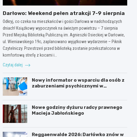
Darłowo: Weekend pełen atrakcji 7-9 sierpnia
Odkryj, co czeka na mieszkańców i gości Darłowa w nadchodzących
dniach! Książkowy wypoczynek na świeżym powietrzu – 7 sierpnia
Przed Miejską Biblioteką Publiczną im. Agnieszki Osieckiej w Darłowie,
ul. Wieniawskiego 19c, zaplanowano wyjątkowe wydarzenie – Piknik
Czytelniczy. Przestrzeń przed biblioteką zostanie przekształcona w
komfortową strefę z kocami i…
Czytaj dalej
Nowy informator o wsparciu dla osób z
zaburzeniami psychicznymi w
Zachodniopomorskiem na 2026 rok
Nowe godziny dyżuru radcy prawnego
Macieja Jabłońskiego
Reggaenwalde 2026: Darłówko znów w