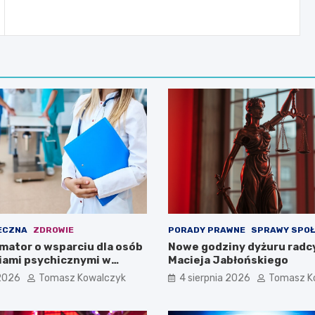
ECZNA
ZDROWIE
PORADY PRAWNE
SPRAWY SPO
mator o wsparciu dla osób
Nowe godziny dyżuru radc
iami psychicznymi w
Macieja Jabłońskiego
pomorskiem na 2026 rok
 2026
Tomasz Kowalczyk
4 sierpnia 2026
Tomasz K