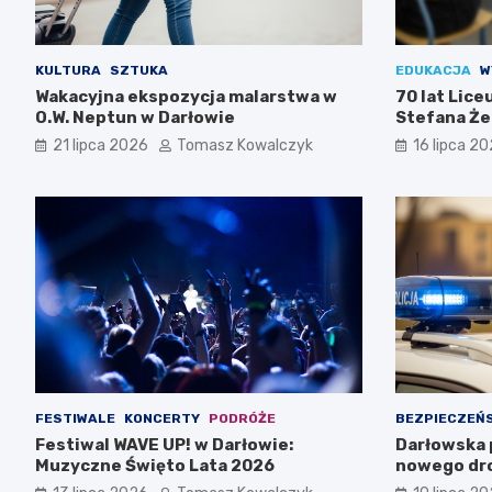
KULTURA
SZTUKA
EDUKACJA
W
Wakacyjna ekspozycja malarstwa w
70 lat Lic
O.W. Neptun w Darłowie
Stefana Że
Świętuj z n
21 lipca 2026
Tomasz Kowalczyk
16 lipca 2
FESTIWALE
KONCERTY
PODRÓŻE
BEZPIECZEŃ
Festiwal WAVE UP! w Darłowie:
Darłowska p
Muzyczne Święto Lata 2026
nowego dr