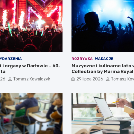
YDARZENIA
ROZRYWKA
WAKACJE
i i organy w Darłowie – 60.
Muzyczne i kulinarne lato 
ta
Collection by Marina Royal
026
Tomasz Kowalczyk
29 lipca 2026
Tomasz Ko