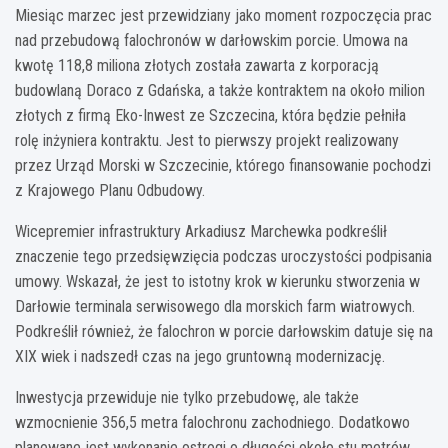
Miesiąc marzec jest przewidziany jako moment rozpoczęcia prac
nad przebudową falochronów w darłowskim porcie. Umowa na
kwotę 118,8 miliona złotych została zawarta z korporacją
budowlaną Doraco z Gdańska, a także kontraktem na około milion
złotych z firmą Eko-Inwest ze Szczecina, która będzie pełniła
rolę inżyniera kontraktu. Jest to pierwszy projekt realizowany
przez Urząd Morski w Szczecinie, którego finansowanie pochodzi
z Krajowego Planu Odbudowy.
Wicepremier infrastruktury Arkadiusz Marchewka podkreślił
znaczenie tego przedsięwzięcia podczas uroczystości podpisania
umowy. Wskazał, że jest to istotny krok w kierunku stworzenia w
Darłowie terminala serwisowego dla morskich farm wiatrowych.
Podkreślił również, że falochron w porcie darłowskim datuje się na
XIX wiek i nadszedł czas na jego gruntowną modernizację.
Inwestycja przewiduje nie tylko przebudowę, ale także
wzmocnienie 356,5 metra falochronu zachodniego. Dodatkowo
planowane jest wykonanie ostrogi o długości około stu metrów.