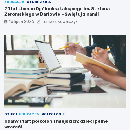
EDUKACJA
WYDARZENIA
70 lat Liceum Ogólnokształcącego im. Stefana
Żeromskiego w Darłowie – Świętuj z nami!
16 lipca 2026
Tomasz Kowalczyk
DZIECI
EDUKACJA
PÓŁKOLONIE
Udany start półkolonii miejskich: dzieci pełne
wrażeń!