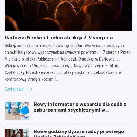
Darłowo: Weekend pełen atrakcji 7-9 sierpnia
Odkryj, co czeka na mieszkańców i gości Darłowa w nadchodzących
dniach! Książkowy wypoczynek na świeżym powietrzu – 7 sierpnia Przed
Miejską Biblioteką Publiczną im. Agnieszki Osieckiej w Darłowie, ul.
Wieniawskiego 19c, zaplanowano wyjątkowe wydarzenie – Piknik
Czytelniczy. Przestrzeń przed biblioteką zostanie przekształcona w
komfortową strefę z kocami i…
Czytaj dalej
Nowy informator o wsparciu dla osób z
zaburzeniami psychicznymi w
Zachodniopomorskiem na 2026 rok
Nowe godziny dyżuru radcy prawnego