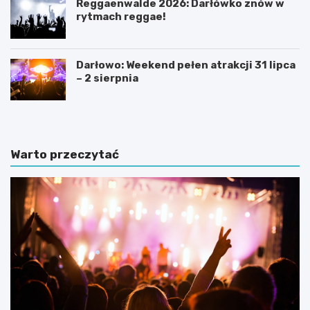
Reggaenwalde 2026: Darłówko znów w
rytmach reggae!
Darłowo: Weekend pełen atrakcji 31 lipca
– 2 sierpnia
Warto przeczytać