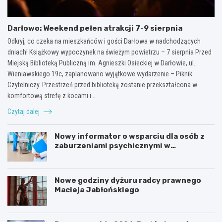
Darłowo: Weekend pełen atrakcji 7-9 sierpnia
Odkryj, co czeka na mieszkańców i gości Darłowa w nadchodzących
dniach! Książkowy wypoczynek na świeżym powietrzu – 7 sierpnia Przed
Miejską Biblioteką Publiczną im. Agnieszki Osieckiej w Darłowie, ul.
Wieniawskiego 19c, zaplanowano wyjątkowe wydarzenie – Piknik
Czytelniczy. Przestrzeń przed biblioteką zostanie przekształcona w
komfortową strefę z kocami i…
Czytaj dalej
Nowy informator o wsparciu dla osób z
zaburzeniami psychicznymi w
Zachodniopomorskiem na 2026 rok
Nowe godziny dyżuru radcy prawnego
Macieja Jabłońskiego