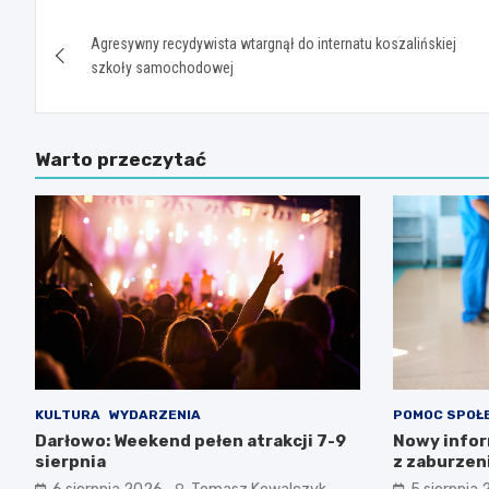
Nawigacja
Agresywny recydywista wtargnął do internatu koszalińskiej
wpisu
szkoły samochodowej
Warto przeczytać
KULTURA
WYDARZENIA
POMOC SPOŁ
Darłowo: Weekend pełen atrakcji 7-9
Nowy infor
sierpnia
z zaburzen
Zachodnio