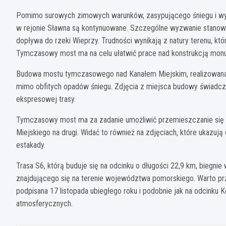
Pomimo surowych zimowych warunków, zasypującego śniegu i wy
w rejonie Sławna są kontynuowane. Szczególne wyzwanie stano
dopływa do rzeki Wieprzy. Trudności wynikają z natury terenu, kt
Tymczasowy most ma na celu ułatwić prace nad konstrukcją monu
Budowa mostu tymczasowego nad Kanałem Miejskim, realizowana 
mimo obfitych opadów śniegu. Zdjęcia z miejsca budowy świadczą
ekspresowej trasy.
Tymczasowy most ma za zadanie umożliwić przemieszczanie się 
Miejskiego na drugi. Widać to również na zdjęciach, które ukazują
estakady.
Trasa S6, którą buduje się na odcinku o długości 22,9 km, biegni
znajdującego się na terenie województwa pomorskiego. Warto prz
podpisana 17 listopada ubiegłego roku i podobnie jak na odcinku 
atmosferycznych.