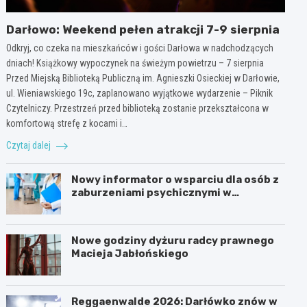
Darłowo: Weekend pełen atrakcji 7-9 sierpnia
Odkryj, co czeka na mieszkańców i gości Darłowa w nadchodzących
dniach! Książkowy wypoczynek na świeżym powietrzu – 7 sierpnia
Przed Miejską Biblioteką Publiczną im. Agnieszki Osieckiej w Darłowie,
ul. Wieniawskiego 19c, zaplanowano wyjątkowe wydarzenie – Piknik
Czytelniczy. Przestrzeń przed biblioteką zostanie przekształcona w
komfortową strefę z kocami i…
Czytaj dalej
Nowy informator o wsparciu dla osób z
zaburzeniami psychicznymi w
Zachodniopomorskiem na 2026 rok
Nowe godziny dyżuru radcy prawnego
Macieja Jabłońskiego
Reggaenwalde 2026: Darłówko znów w