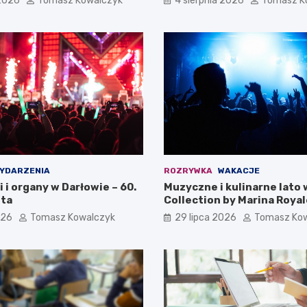
 2026
Tomasz Kowalczyk
4 sierpnia 2026
Tomasz K
YDARZENIA
ROZRYWKA
WAKACJE
i i organy w Darłowie – 60.
Muzyczne i kulinarne lato 
ta
Collection by Marina Royal
026
Tomasz Kowalczyk
29 lipca 2026
Tomasz Ko