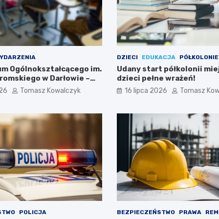
YDARZENIA
DZIECI
EDUKACJA
PÓŁKOLONIE
eum Ogólnokształcącego im.
Udany start półkolonii mie
romskiego w Darłowie –
dzieci pełne wrażeń!
ami!
026
Tomasz Kowalczyk
16 lipca 2026
Tomasz Kow
STWO
POLICJA
BEZPIECZEŃSTWO
PRAWA
REM