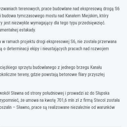
zwaniach terenowych, prace budowlane nad ekspresową drogą S6
wi budowa tymczasowego mostu nad Kanałem Miejskim, który
óry jest niezwykle wymagający dla tego typu przedsięwzięć.
mentalnej estakady.
w ramach projektu drogi ekspresowej S6, nie została przerwana
 o determinacji ekipy i nieustających pracach nad rozwojem
ciężkiego sprzętu budowlanego z jednego brzegu Kanału
 okoliczne tereny, gdzie powstają betonowe filary przyszłej
e wokół Sławna od strony południowej i prowadzi aż do Słupska
ypomnieć, że umowa na kwotę 701,6 mln zł z firmą Stecol została
Koszalin – Sławno, prace są realizowane niezależnie od warunków