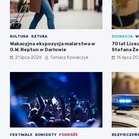
KULTURA
SZTUKA
EDUKACJA
W
Wakacyjna ekspozycja malarstwa w
70 lat Lic
O.W. Neptun w Darłowie
Stefana Że
Świętuj z n
21 lipca 2026
Tomasz Kowalczyk
16 lipca 2
FESTIWALE
KONCERTY
PODRÓŻE
BEZPIECZEŃ