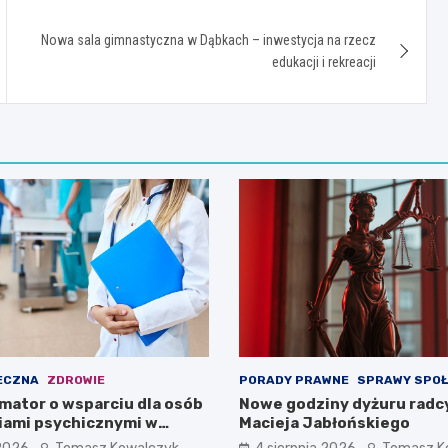
Nowa sala gimnastyczna w Dąbkach – inwestycja na rzecz
edukacji i rekreacji
ECZNA
ZDROWIE
PORADY PRAWNE
SPRAWY SPO
mator o wsparciu dla osób
Nowe godziny dyżuru radc
iami psychicznymi w
Macieja Jabłońskiego
pomorskiem na 2026 rok