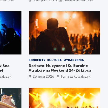
owalczyk
3 sierpnia 2026
Tomasz Kowalczyk
KONCERTY
KULTURA
WYDARZENIA
w Sea
Darłowo: Muzyczne i Kulturalne
e!
Atrakcje na Weekend 24-26 Lipca
walczyk
23 lipca 2026
Tomasz Kowalczyk