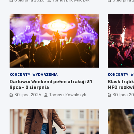
6 sierpnia 2026
Tomasz Kowalczyk
5 sierpnia
KONCERTY
WYDARZENIA
KONCERTY
W
Darłowo: Weekend pełen atrakcji 31
Blask trąbk
lipca – 2 sierpnia
MFO rozkwi
30 lipca 2026
Tomasz Kowalczyk
30 lipca 2