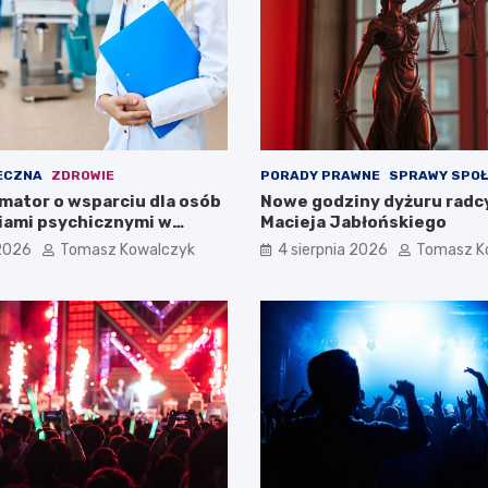
ECZNA
ZDROWIE
PORADY PRAWNE
SPRAWY SPO
mator o wsparciu dla osób
Nowe godziny dyżuru radc
iami psychicznymi w
Macieja Jabłońskiego
pomorskiem na 2026 rok
 2026
Tomasz Kowalczyk
4 sierpnia 2026
Tomasz K