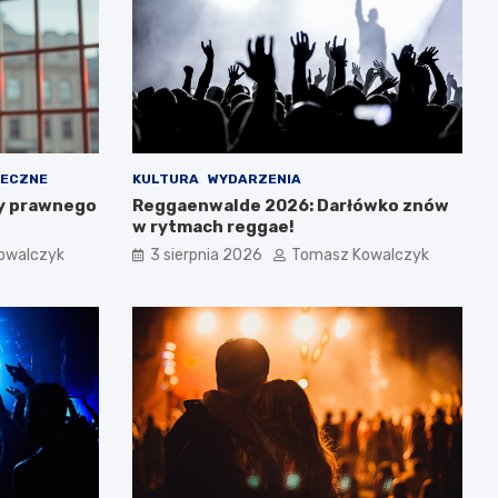
ŁECZNE
KULTURA
WYDARZENIA
y prawnego
Reggaenwalde 2026: Darłówko znów
w rytmach reggae!
owalczyk
3 sierpnia 2026
Tomasz Kowalczyk