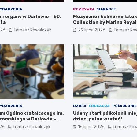
YDARZENIA
ROZRYWKA
WAKACJE
i i organy w Darłowie – 60.
Muzyczne i kulinarne lato 
ta
Collection by Marina Royal
026
Tomasz Kowalczyk
29 lipca 2026
Tomasz Ko
YDARZENIA
DZIECI
EDUKACJA
PÓŁKOLONIE
eum Ogólnokształcącego im.
Udany start półkolonii mie
romskiego w Darłowie –
dzieci pełne wrażeń!
ami!
026
Tomasz Kowalczyk
16 lipca 2026
Tomasz Kow