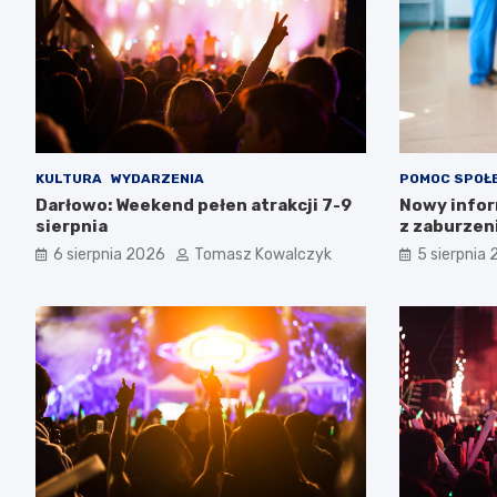
KULTURA
WYDARZENIA
POMOC SPOŁ
Darłowo: Weekend pełen atrakcji 7-9
Nowy infor
sierpnia
z zaburzen
Zachodnio
6 sierpnia 2026
Tomasz Kowalczyk
5 sierpnia