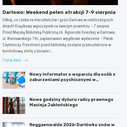
Darłowo: Weekend pełen atrakcji 7-9 sierpnia
Odkryj, co czeka na mieszkańców i gości Darłowa w nadchodzących
dniach! Książkowy wypoczynek na świeżym powietrzu – 7 sierpnia
Przed Miejską Biblioteką Publiczną im. Agnieszki Osieckiej w Darłowie,
ul. Wieniawskiego 19c, zaplanowano wyjątkowe wydarzenie – Piknik
Czytelniczy. Przestrzeń przed biblioteką zostanie przekształcona w
komfortową strefę z kocami i…
Czytaj dalej
Nowy informator o wsparciu dla osób z
zaburzeniami psychicznymi w
Zachodniopomorskiem na 2026 rok
Nowe godziny dyżuru radcy prawnego
Macieja Jabłońskiego
Reggaenwalde 2026: Darłówko znów w