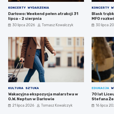
KONCERTY
WYDARZENIA
KONCERTY
W
Darłowo: Weekend pełen atrakcji 31
Blask trąbk
lipca – 2 sierpnia
MFO rozkwi
30 lipca 2026
Tomasz Kowalczyk
30 lipca 2
KULTURA
SZTUKA
EDUKACJA
W
Wakacyjna ekspozycja malarstwa w
70 lat Lic
O.W. Neptun w Darłowie
Stefana Że
Świętuj z n
21 lipca 2026
Tomasz Kowalczyk
16 lipca 2