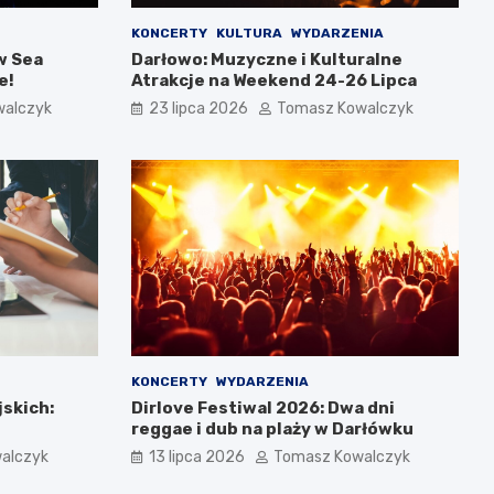
KONCERTY
KULTURA
WYDARZENIA
w Sea
Darłowo: Muzyczne i Kulturalne
e!
Atrakcje na Weekend 24-26 Lipca
walczyk
23 lipca 2026
Tomasz Kowalczyk
KONCERTY
WYDARZENIA
jskich:
Dirlove Festiwal 2026: Dwa dni
reggae i dub na plaży w Darłówku
alczyk
13 lipca 2026
Tomasz Kowalczyk