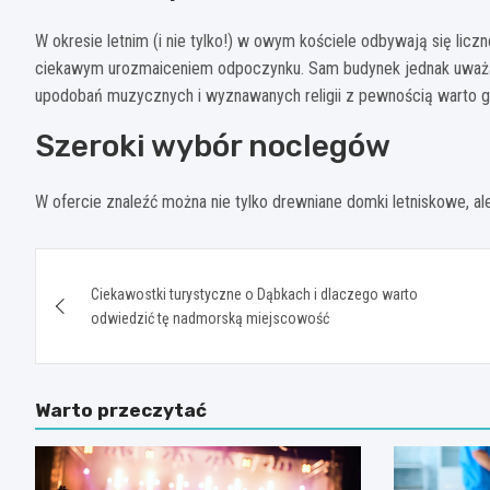
W okresie letnim (i nie tylko!) w owym kościele odbywają się li
ciekawym urozmaiceniem odpoczynku. Sam budynek jednak uważan
upodobań muzycznych i wyznawanych religii z pewnością warto 
Szeroki wybór noclegów
W ofercie znaleźć można nie tylko drewniane domki letniskowe, ale
Nawigacja
Ciekawostki turystyczne o Dąbkach i dlaczego warto
wpisu
odwiedzić tę nadmorską miejscowość
Warto przeczytać