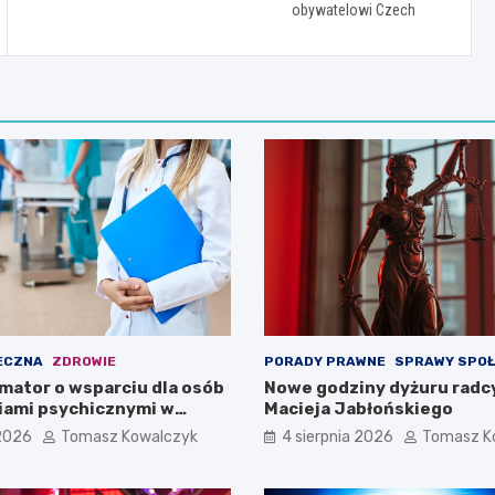
obywatelowi Czech
ECZNA
ZDROWIE
PORADY PRAWNE
SPRAWY SPO
mator o wsparciu dla osób
Nowe godziny dyżuru radc
iami psychicznymi w
Macieja Jabłońskiego
pomorskiem na 2026 rok
 2026
Tomasz Kowalczyk
4 sierpnia 2026
Tomasz K