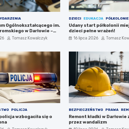
YDARZENIA
DZIECI
EDUKACJA
PÓŁKOLONIE
eum Ogólnokształcącego im.
Udany start półkolonii mie
romskiego w Darłowie –
dzieci pełne wrażeń!
ami!
026
Tomasz Kowalczyk
16 lipca 2026
Tomasz Kow
STWO
POLICJA
BEZPIECZEŃSTWO
PRAWA
REM
olicja wzbogaciła się o
Remont kładki w Darłowie 
ona
przez wandalizm