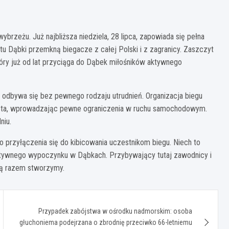
brzeżu. Już najbliższa niedziela, 28 lipca, zapowiada się pełna
tu Dąbki przemkną biegacze z całej Polski i z zagranicy. Zaszczyt
óry już od lat przyciąga do Dąbek miłośników aktywnego
e odbywa się bez pewnego rodzaju utrudnień. Organizacja biegu
iasta, wprowadzając pewne ograniczenia w ruchu samochodowym.
niu.
przyłączenia się do kibicowania uczestnikom biegu. Niech to
ktywnego wypoczynku w Dąbkach. Przybywający tutaj zawodnicy i
rą razem stworzymy.
Przypadek zabójstwa w ośrodku nadmorskim: osoba
głuchoniema podejrzana o zbrodnię przeciwko 66-letniemu