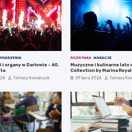
YDARZENIA
ROZRYWKA
WAKACJE
i i organy w Darłowie – 60.
Muzyczne i kulinarne lato 
ta
Collection by Marina Royal
026
Tomasz Kowalczyk
29 lipca 2026
Tomasz Ko