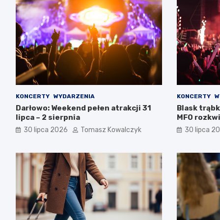
KONCERTY
WYDARZENIA
KONCERTY
W
Darłowo: Weekend pełen atrakcji 31
Blask trąbk
lipca – 2 sierpnia
MFO rozkwi
30 lipca 2026
Tomasz Kowalczyk
30 lipca 2