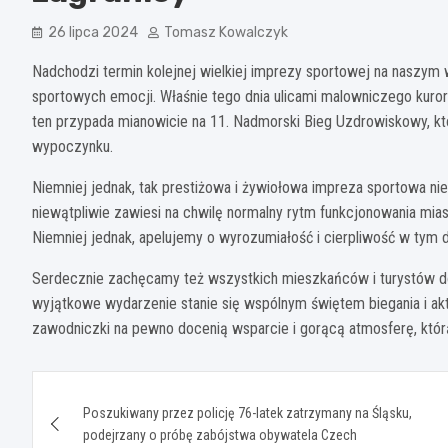
26 lipca 2024
Tomasz Kowalczyk
Nadchodzi termin kolejnej wielkiej imprezy sportowej na naszym wy
sportowych emocji. Właśnie tego dnia ulicami malowniczego kuror
ten przypada mianowicie na 11. Nadmorski Bieg Uzdrowiskowy, kt
wypoczynku.
Niemniej jednak, tak prestiżowa i żywiołowa impreza sportowa ni
niewątpliwie zawiesi na chwilę normalny rytm funkcjonowania m
Niemniej jednak, apelujemy o wyrozumiałość i cierpliwość w tym d
Serdecznie zachęcamy też wszystkich mieszkańców i turystów do 
wyjątkowe wydarzenie stanie się wspólnym świętem biegania i a
zawodniczki na pewno docenią wsparcie i gorącą atmosferę, któ
Nawigacja
Poszukiwany przez policję 76-latek zatrzymany na Śląsku,
wpisu
podejrzany o próbę zabójstwa obywatela Czech