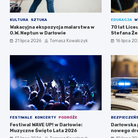
KULTURA
SZTUKA
EDUKACJA
W
Wakacyjna ekspozycja malarstwa w
70 lat Lic
O.W. Neptun w Darłowie
Stefana Że
Świętuj z n
21 lipca 2026
Tomasz Kowalczyk
16 lipca 2
FESTIWALE
KONCERTY
PODRÓŻE
BEZPIECZEŃ
Festiwal WAVE UP! w Darłowie:
Darłowska p
Muzyczne Święto Lata 2026
nowego dr