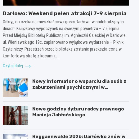
Darłowo: Weekend pełen atrakcji 7-9 sierpnia
Odkryj, co czeka na mieszkańców i gości Darłowa w nadchodzących
dniach! Książkowy wypoczynek na świeżym powietrzu – 7 sierpnia
Przed Miejską Biblioteką Publiczną im. Agnieszki Osieckiej w Darłowie,
ul. Wieniawskiego 19c, zaplanowano wyjątkowe wydarzenie – Piknik
Czytelniczy. Przestrzeń przed biblioteką zostanie przekształcona w
komfortową strefę z kocami i…
Czytaj dalej
Nowy informator o wsparciu dla osób z
zaburzeniami psychicznymi w
Zachodniopomorskiem na 2026 rok
Nowe godziny dyżuru radcy prawnego
Macieja Jabłońskiego
Reggaenwalde 2026: Darłówko znów w