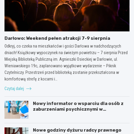
Darłowo: Weekend pełen atrakcji 7-9 sierpnia
Odkryj, co czeka na mieszkańców i gości Darłowa w nadchodzących
dniach! Książkowy wypoczynek na świeżym powietrzu – 7 sierpnia Przed
Miejską Biblioteką Publiczną im. Agnieszki Osieckiej w Darłowie, ul.
Wieniawskiego 19c, zaplanowano wyjątkowe wydarzenie – Piknik
Czytelniczy. Przestrzeń przed biblioteką zostanie przekształcona w
komfortową strefę z kocami i…
Czytaj dalej
Nowy informator o wsparciu dla osób z
zaburzeniami psychicznymi w
Zachodniopomorskiem na 2026 rok
Nowe godziny dyżuru radcy prawnego