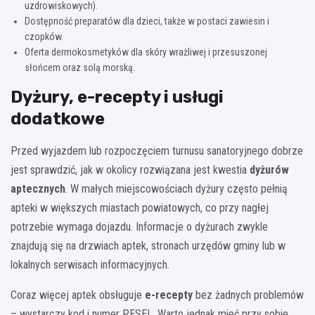
uzdrowiskowych).
Dostępność preparatów dla dzieci, także w postaci zawiesin i
czopków.
Oferta dermokosmetyków dla skóry wrażliwej i przesuszonej
słońcem oraz solą morską.
Dyżury, e-recepty i usługi
dodatkowe
Przed wyjazdem lub rozpoczęciem turnusu sanatoryjnego dobrze
jest sprawdzić, jak w okolicy rozwiązana jest kwestia
dyżurów
aptecznych
. W małych miejscowościach dyżury często pełnią
apteki w większych miastach powiatowych, co przy nagłej
potrzebie wymaga dojazdu. Informacje o dyżurach zwykle
znajdują się na drzwiach aptek, stronach urzędów gminy lub w
lokalnych serwisach informacyjnych.
Coraz więcej aptek obsługuje
e-recepty
bez żadnych problemów
– wystarczy kod i numer PESEL. Warto jednak mieć przy sobie