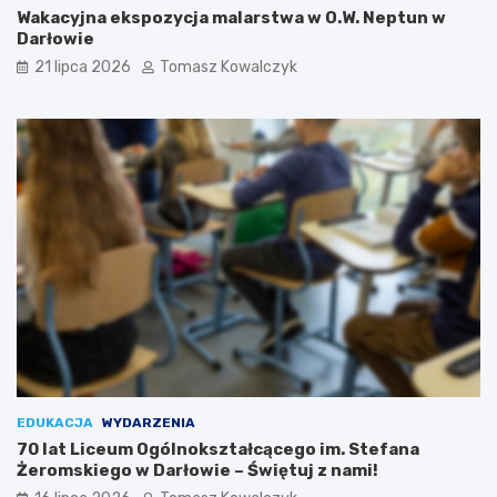
Wakacyjna ekspozycja malarstwa w O.W. Neptun w
Darłowie
21 lipca 2026
Tomasz Kowalczyk
EDUKACJA
WYDARZENIA
70 lat Liceum Ogólnokształcącego im. Stefana
Żeromskiego w Darłowie – Świętuj z nami!