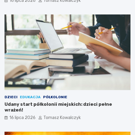
16 lipca 2026
Tomasz Kowalczyk
DZIECI
EDUKACJA
PÓŁKOLONIE
Udany start półkolonii miejskich: dzieci pełne
wrażeń!
16 lipca 2026
Tomasz Kowalczyk