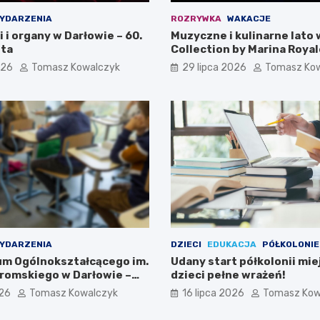
YDARZENIA
ROZRYWKA
WAKACJE
i i organy w Darłowie – 60.
Muzyczne i kulinarne lato 
ta
Collection by Marina Royal
026
Tomasz Kowalczyk
29 lipca 2026
Tomasz Ko
YDARZENIA
DZIECI
EDUKACJA
PÓŁKOLONIE
eum Ogólnokształcącego im.
Udany start półkolonii mie
romskiego w Darłowie –
dzieci pełne wrażeń!
ami!
026
Tomasz Kowalczyk
16 lipca 2026
Tomasz Kow