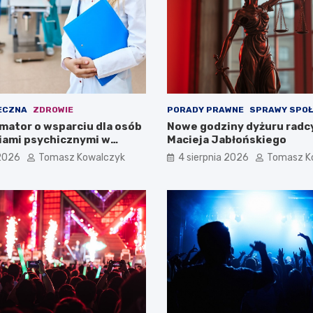
ECZNA
ZDROWIE
PORADY PRAWNE
SPRAWY SPO
mator o wsparciu dla osób
Nowe godziny dyżuru radc
iami psychicznymi w
Macieja Jabłońskiego
pomorskiem na 2026 rok
 2026
Tomasz Kowalczyk
4 sierpnia 2026
Tomasz K