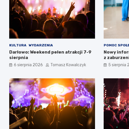
KULTURA
WYDARZENIA
POMOC SPOŁ
Darłowo: Weekend pełen atrakcji 7-9
Nowy infor
sierpnia
z zaburzen
Zachodnio
6 sierpnia 2026
Tomasz Kowalczyk
5 sierpnia