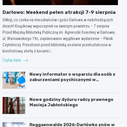
Darłowo: Weekend pełen atrakcji 7-9 sierpnia
Odkryj, co czeka na mieszkańców i gości Darłowa w nadchodzących
dniach! Książkowy wypoczynek na świeżym powietrzu – 7 sierpnia
Przed Miejską Biblioteką Publiczną im. Agnieszki Osieckiej w Darłowie,
ul. Wieniawskiego 19c, zaplanowano wyjątkowe wydarzenie – Piknik
Czytelniczy. Przestrzeń przed biblioteką zostanie przekształcona w
komfortową strefę z kocami i…
Czytaj dalej
Nowy informator o wsparciu dla osób z
zaburzeniami psychicznymi w
Zachodniopomorskiem na 2026 rok
Nowe godziny dyżuru radcy prawnego
Macieja Jabłońskiego
Reggaenwalde 2026: Darłówko znów w