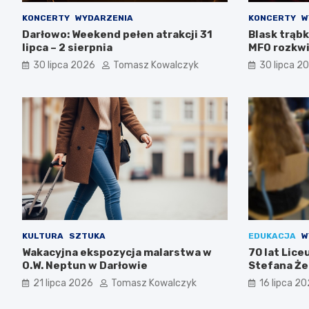
KONCERTY
WYDARZENIA
KONCERTY
W
Darłowo: Weekend pełen atrakcji 31
Blask trąbk
lipca – 2 sierpnia
MFO rozkwi
30 lipca 2026
Tomasz Kowalczyk
30 lipca 2
KULTURA
SZTUKA
EDUKACJA
W
Wakacyjna ekspozycja malarstwa w
70 lat Lic
O.W. Neptun w Darłowie
Stefana Że
Świętuj z n
21 lipca 2026
Tomasz Kowalczyk
16 lipca 2