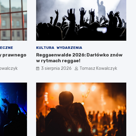
ŁECZNE
KULTURA
WYDARZENIA
y prawnego
Reggaenwalde 2026: Darłówko znów
w rytmach reggae!
owalczyk
3 sierpnia 2026
Tomasz Kowalczyk