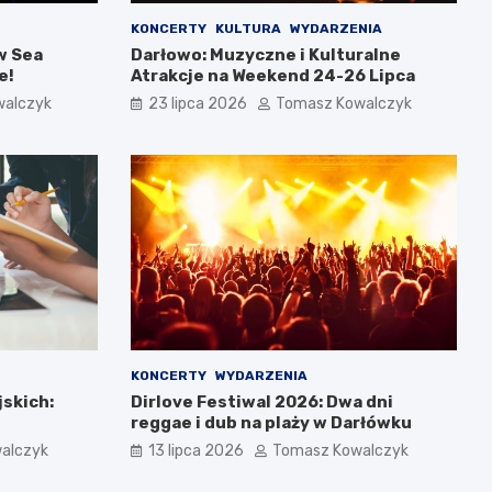
KONCERTY
KULTURA
WYDARZENIA
w Sea
Darłowo: Muzyczne i Kulturalne
e!
Atrakcje na Weekend 24-26 Lipca
walczyk
23 lipca 2026
Tomasz Kowalczyk
KONCERTY
WYDARZENIA
jskich:
Dirlove Festiwal 2026: Dwa dni
reggae i dub na plaży w Darłówku
alczyk
13 lipca 2026
Tomasz Kowalczyk