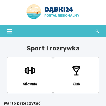
Skip
to
content
dabki24.pl
Sport i rozrywka
Siłownia
Klub
Warto przeczytać