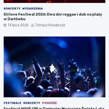
KONCERTY
WYDARZENIA
Dirlove Festiwal 2026: Dwa dni reggae i dub na plaży
w Darłówku
13 lipca 2026
Tomasz Kowalczyk
FESTIWALE
KONCERTY
PODRÓŻE
Festiwal WAVE UP! w Darłowie: Muzyczne Święto Lata