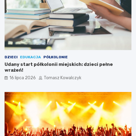
DZIECI
EDUKACJA
PÓŁKOLONIE
Udany start półkolonii miejskich: dzieci pełne
wrażeń!
16 lipca 2026
Tomasz Kowalczyk