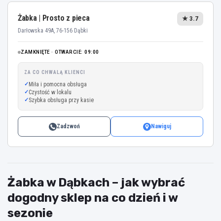
Żabka | Prosto z pieca
★ 3.7
Darłowska 49A, 76-156 Dąbki
ZAMKNIĘTE · OTWARCIE: 09:00
ZA CO CHWALĄ KLIENCI
Miła i pomocna obsługa
Czystość w lokalu
Szybka obsługa przy kasie
Zadzwoń
Nawiguj
Żabka w Dąbkach – jak wybrać
dogodny sklep na co dzień i w
sezonie