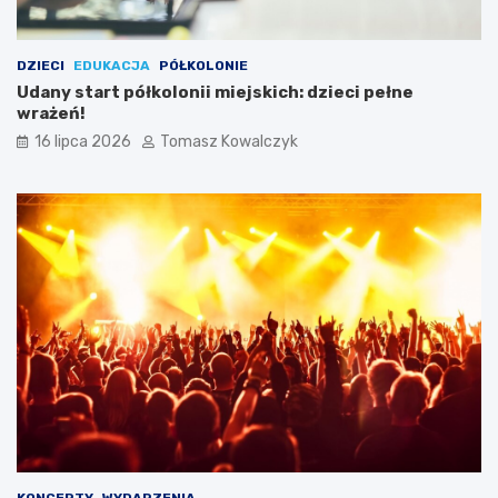
DZIECI
EDUKACJA
PÓŁKOLONIE
Udany start półkolonii miejskich: dzieci pełne
wrażeń!
16 lipca 2026
Tomasz Kowalczyk
KONCERTY
WYDARZENIA