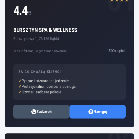
01
4.4
/5
BURSZTYN SPA & WELLNESS
Bursztynowa 1, 76-156 Dąbki
1500+ opinii
Brak informacji o godzinach otwarcia
ZA CO CHWALĄ KLIENCI
Pyszne i różnorodne jedzenie
Profesjonalna i pomocna obsługa
Czyste i zadbane pokoje
Zadzwoń
Nawiguj