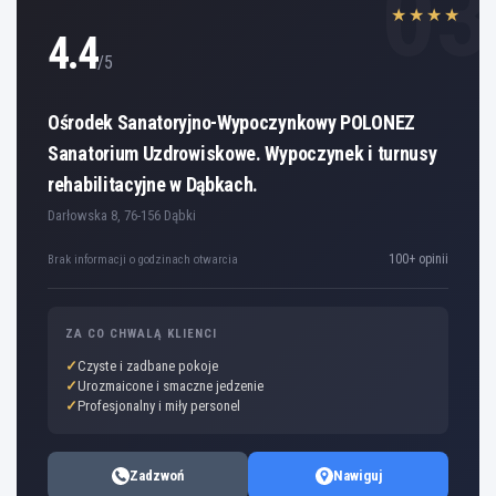
03
★★★★
4.4
/5
Ośrodek Sanatoryjno-Wypoczynkowy POLONEZ
Sanatorium Uzdrowiskowe. Wypoczynek i turnusy
rehabilitacyjne w Dąbkach.
Darłowska 8, 76-156 Dąbki
100+ opinii
Brak informacji o godzinach otwarcia
ZA CO CHWALĄ KLIENCI
Czyste i zadbane pokoje
Urozmaicone i smaczne jedzenie
Profesjonalny i miły personel
Zadzwoń
Nawiguj