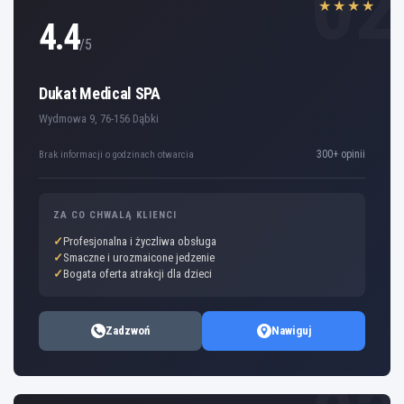
02
★★★★
4.4
/5
Dukat Medical SPA
Wydmowa 9, 76-156 Dąbki
300+ opinii
Brak informacji o godzinach otwarcia
ZA CO CHWALĄ KLIENCI
Profesjonalna i życzliwa obsługa
Smaczne i urozmaicone jedzenie
Bogata oferta atrakcji dla dzieci
Zadzwoń
Nawiguj