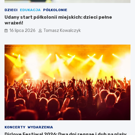
DZIECI
EDUKACJA
PÓŁKOLONIE
Udany start półkolonii miejskich: dzieci pełne
wrażeń!
16 lipca 2026
Tomasz Kowalczyk
KONCERTY
WYDARZENIA
Dirlove Festiwal 2026: Dwa dni reggae i dub na plaży