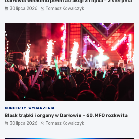
Darłowo: Weekend pełen atrakcji 31 lipca – 2 sierpnia
30 lipca 2026
Tomasz Kowalczyk
KONCERTY
WYDARZENIA
Blask trąbki i organy w Darłowie – 60. MFO rozkwita
30 lipca 2026
Tomasz Kowalczyk