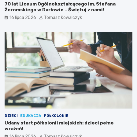
70 lat Liceum Ogólnokształcącego im. Stefana
Żeromskiego w Darłowie – Świętuj z nami!
16 lipca 2026
Tomasz Kowalczyk
DZIECI
EDUKACJA
PÓŁKOLONIE
Udany start półkolonii miejskich: dzieci pełne
wrażeń!
16 lipca 2026
Tomasz Kowalczyk