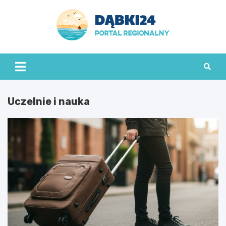
Skip
to
content
dabki24.pl
Uczelnie i nauka