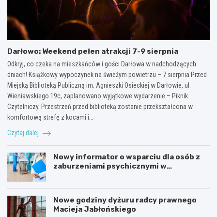
Darłowo: Weekend pełen atrakcji 7-9 sierpnia
Odkryj, co czeka na mieszkańców i gości Darłowa w nadchodzących
dniach! Książkowy wypoczynek na świeżym powietrzu – 7 sierpnia Przed
Miejską Biblioteką Publiczną im. Agnieszki Osieckiej w Darłowie, ul.
Wieniawskiego 19c, zaplanowano wyjątkowe wydarzenie – Piknik
Czytelniczy. Przestrzeń przed biblioteką zostanie przekształcona w
komfortową strefę z kocami i…
Czytaj dalej
Nowy informator o wsparciu dla osób z
zaburzeniami psychicznymi w
Zachodniopomorskiem na 2026 rok
Nowe godziny dyżuru radcy prawnego
Macieja Jabłońskiego