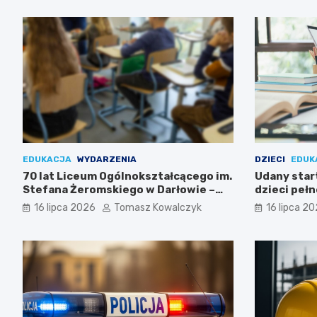
EDUKACJA
WYDARZENIA
DZIECI
EDUK
70 lat Liceum Ogólnokształcącego im.
Udany start
Stefana Żeromskiego w Darłowie –
dzieci peł
Świętuj z nami!
16 lipca 2026
Tomasz Kowalczyk
16 lipca 2