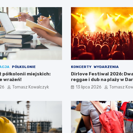
ACJA
PÓŁKOLONIE
KONCERTY
WYDARZENIA
 półkolonii miejskich:
Dirlove Festiwal 2026: Dwa
ne wrażeń!
reggae i dub na plaży w Da
026
Tomasz Kowalczyk
13 lipca 2026
Tomasz Kow