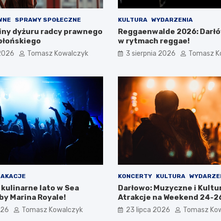
WNE
SPRAWY SPOŁECZNE
KULTURA
WYDARZENIA
ny dyżuru radcy prawnego
Reggaenwalde 2026: Darł
błońskiego
w rytmach reggae!
 2026
Tomasz Kowalczyk
3 sierpnia 2026
Tomasz K
AKACJE
KONCERTY
KULTURA
WYDARZE
kulinarne lato w Sea
Darłowo: Muzyczne i Kultu
by Marina Royale!
Atrakcje na Weekend 24-26
026
Tomasz Kowalczyk
23 lipca 2026
Tomasz Ko