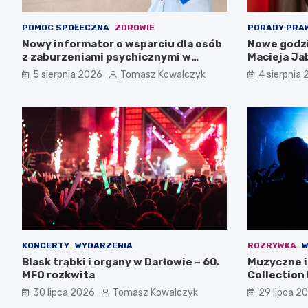
POMOC SPOŁECZNA
ZDROWIE
PORADY PRA
Nowy informator o wsparciu dla osób
Nowe godzi
z zaburzeniami psychicznymi w
Macieja Ja
Zachodniopomorskiem na 2026 rok
5 sierpnia 2026
Tomasz Kowalczyk
4 sierpnia
KONCERTY
WYDARZENIA
ROZRYWKA
W
Blask trąbki i organy w Darłowie – 60.
Muzyczne i 
MFO rozkwita
Collection 
30 lipca 2026
Tomasz Kowalczyk
29 lipca 2