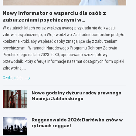
Nowy informator o wsparciu dla osób z
zaburzeniami psychicznymi w
Zachodniopomorskiem na 2026 rok
W ostatnich latach coraz większą uwagę przykłada się do kwestii
zdrowia psychicznego, a Województwo Zachodniopomorskie podjęło
konkretne kroki, aby wspierać osoby zmagające się z zaburzeniami
psychicznymi. W ramach Narodowego Programu Ochrony Zdrowia
Psychicznego na lata 2023-2030, opracowano szczegółowy
przewodnik, który oferuje informacje na temat dostępnych form opieki
zdrowotnej,…
Czytaj dalej
Nowe godziny dyżuru radcy prawnego
Macieja Jabłońskiego
Reggaenwalde 2026: Darłówko znów w
rytmach reggae!