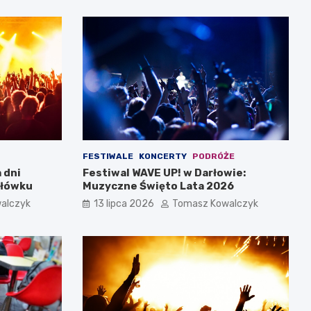
FESTIWALE
KONCERTY
PODRÓŻE
 dni
Festiwal WAVE UP! w Darłowie:
rłówku
Muzyczne Święto Lata 2026
alczyk
13 lipca 2026
Tomasz Kowalczyk