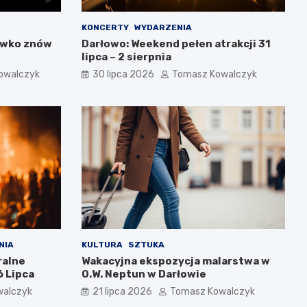
KONCERTY
WYDARZENIA
ówko znów
Darłowo: Weekend pełen atrakcji 31
lipca – 2 sierpnia
owalczyk
30 lipca 2026
Tomasz Kowalczyk
NIA
KULTURA
SZTUKA
ralne
Wakacyjna ekspozycja malarstwa w
 Lipca
O.W. Neptun w Darłowie
walczyk
21 lipca 2026
Tomasz Kowalczyk