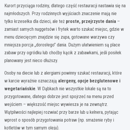
Kurort przyciąga rodziny, dlatego część restauracji nastawia się na
najmłodszych. Przy rodzinnych wyjściach znaczenie mają nie
tylko krzesełka dla dzieci, ale też
proste, przejrzyste dania
–
zamiast samych nuggetsów i frytek warto szukać miejsc, gdzie w
menu dziecięcym znajdzie się zupa, gotowane warzywa czy
mniejsza porcja „dorosłego” dania. Dużym ułatwieniem są place
zabaw przy ogródku lub choćby kącik z zabawkami, jeśli posiłek
planowany jest nieco dłuższy.
Osoby na diecie lub z alergiami powinny szukać restauracji, które
w karcie wyraźnie oznaczają
alergeny, opcje bezglutenowe i
wegetariańskie
. W Dąbkach nie wszystkie lokale są na to
przygotowane, dlatego dobrze jest spojrzeć na menu przed
wejściem – większość miejsc wywiesza je na zewnątrz.
Wątpliwości najlepiej rozwiać przy barze lub u kelnera, pytając
wprost o sposób przygotowania potraw (np. smażenie ryby i
kotletów w tym samym oleju).