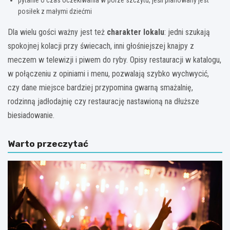
pytanie o czas oczekiwania w porze szczytu, jeśli planowany jest
posiłek z małymi dziećmi
Dla wielu gości ważny jest też
charakter lokalu
: jedni szukają
spokojnej kolacji przy świecach, inni głośniejszej knajpy z
meczem w telewizji i piwem do ryby. Opisy restauracji w katalogu,
w połączeniu z opiniami i menu, pozwalają szybko wychwycić,
czy dane miejsce bardziej przypomina gwarną smażalnię,
rodzinną jadłodajnię czy restaurację nastawioną na dłuższe
biesiadowanie.
Warto przeczytać