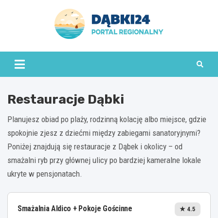
Skip
to
content
dabki24.pl
Restauracje Dąbki
Planujesz obiad po plaży, rodzinną kolację albo miejsce, gdzie
spokojnie zjesz z dziećmi między zabiegami sanatoryjnymi?
Poniżej znajdują się restauracje z Dąbek i okolicy – od
smażalni ryb przy głównej ulicy po bardziej kameralne lokale
ukryte w pensjonatach.
Smażalnia Aldico + Pokoje Gościnne
★ 4.5