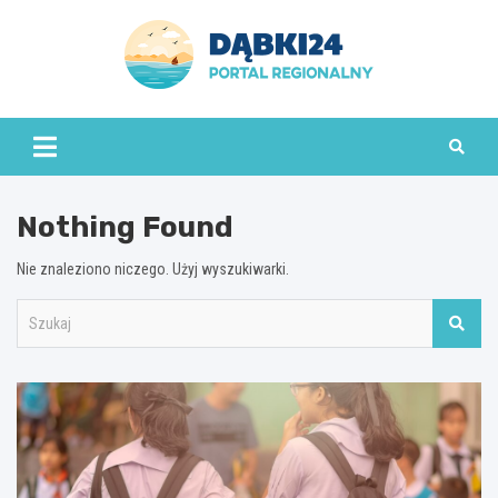
Skip
to
content
dabki24.pl
Nothing Found
Nie znaleziono niczego. Użyj wyszukiwarki.
S
z
u
k
a
j