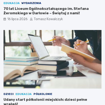
EDUKACJA
WYDARZENIA
70 lat Liceum Ogólnokształcącego im. Stefana
Żeromskiego w Darłowie – Świętuj z nami!
16 lipca 2026
Tomasz Kowalczyk
DZIECI
EDUKACJA
PÓŁKOLONIE
Udany start półkolonii miejskich: dzieci pełne
wrażeń!