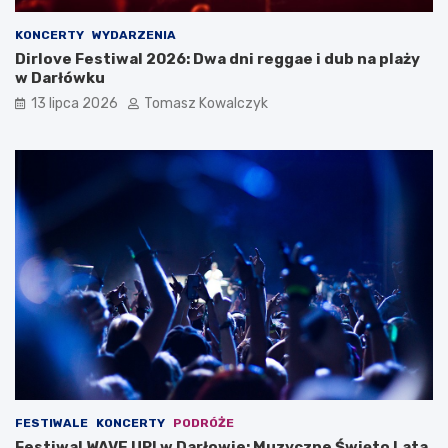
KONCERTY
WYDARZENIA
Dirlove Festiwal 2026: Dwa dni reggae i dub na plaży
w Darłówku
13 lipca 2026
Tomasz Kowalczyk
FESTIWALE
KONCERTY
PODRÓŻE
Festiwal WAVE UP! w Darłowie: Muzyczne Święto Lata