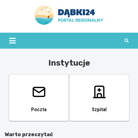
Skip
to
content
dabki24.pl
Instytucje
Poczta
Szpital
Warto przeczytać