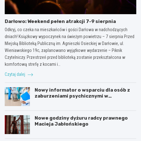
Darłowo: Weekend pełen atrakcji 7-9 sierpnia
Odkryj, co czeka na mieszkańców i gości Darłowa w nadchodzących
dniach! Książkowy wypoczynek na świeżym powietrzu – 7 sierpnia Przed
Miejską Biblioteką Publiczną im. Agnieszki Osieckiej w Darłowie, ul.
Wieniawskiego 19c, zaplanowano wyjątkowe wydarzenie – Piknik
Czytelniczy. Przestrzeń przed biblioteką zostanie przekształcona w
komfortową strefę z kocami i…
Czytaj dalej
Nowy informator o wsparciu dla osób z
zaburzeniami psychicznymi w
Zachodniopomorskiem na 2026 rok
Nowe godziny dyżuru radcy prawnego
Macieja Jabłońskiego