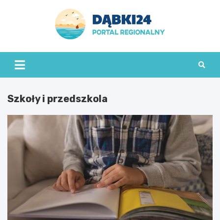
Skip
to
content
dabki24.pl
Szkoły i przedszkola