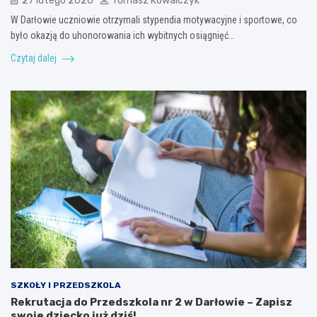
27 lutego 2026
Tomasz Kowalczyk
W Darłowie uczniowie otrzymali stypendia motywacyjne i sportowe, co
było okazją do uhonorowania ich wybitnych osiągnięć…
Czytaj dalej
SZKOŁY I PRZEDSZKOLA
Rekrutacja do Przedszkola nr 2 w Darłowie – Zapisz
swoje dziecko już dziś!