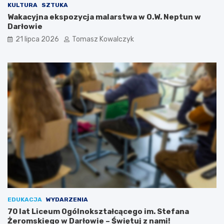
KULTURA
SZTUKA
Wakacyjna ekspozycja malarstwa w O.W. Neptun w
Darłowie
21 lipca 2026
Tomasz Kowalczyk
EDUKACJA
WYDARZENIA
70 lat Liceum Ogólnokształcącego im. Stefana
Żeromskiego w Darłowie – Świętuj z nami!