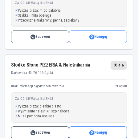
ZA CO CHWALĄ KLIENCI
Pyszna pizza: miód calabria
Szybka i miła obsługa
Przepyszne makarony: penne, zapiekany
Zadzwoń
Nawiguj
Słodko Słono PIZZERIA & Naleśnikarnia
★ 4.6
Darłowska 45, 76-156 Dąbki
Brak informacji o godzinach otwarcia
21 opinii
ZA CO CHWALĄ KLIENCI
Pyszna pizza: cienkie ciasto
Wyśmienite naleśniki: szpinakowe
Miła i pomocna obsługa
Zadzwoń
Nawiguj