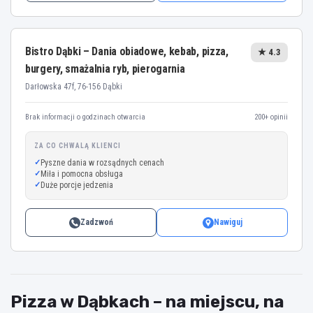
Bistro Dąbki – Dania obiadowe, kebab, pizza,
★ 4.3
burgery, smażalnia ryb, pierogarnia
Darłowska 47f, 76-156 Dąbki
Brak informacji o godzinach otwarcia
200+ opinii
ZA CO CHWALĄ KLIENCI
Pyszne dania w rozsądnych cenach
Miła i pomocna obsługa
Duże porcje jedzenia
Zadzwoń
Nawiguj
Pizza w Dąbkach – na miejscu, na