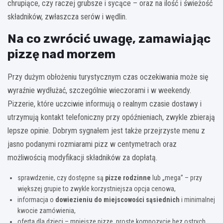
chrupiące, czy raczej grubsze i sycące – oraz na ilość i świeżość
składników, zwłaszcza serów i wędlin.
Na co zwrócić uwagę, zamawiając
pizzę nad morzem
Przy dużym obłożeniu turystycznym czas oczekiwania może się
wyraźnie wydłużać, szczególnie wieczorami i w weekendy.
Pizzerie, które uczciwie informują o realnym czasie dostawy i
utrzymują kontakt telefoniczny przy opóźnieniach, zwykle zbierają
lepsze opinie. Dobrym sygnałem jest także przejrzyste menu z
jasno podanymi rozmiarami pizz w centymetrach oraz
możliwością modyfikacji składników za dopłatą.
sprawdzenie, czy dostępne są
pizze rodzinne
lub „mega” – przy
większej grupie to zwykle korzystniejsza opcja cenowa,
informacja o
dowiezieniu do miejscowości sąsiednich
i minimalnej
kwocie zamówienia,
oferta dla dzieci – mniejsze pizze, proste kompozycje bez ostrych