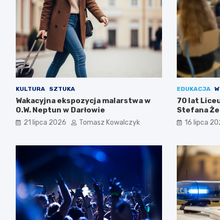
KULTURA
SZTUKA
EDUKACJA
W
Wakacyjna ekspozycja malarstwa w
70 lat Lic
O.W. Neptun w Darłowie
Stefana Że
Świętuj z n
21 lipca 2026
Tomasz Kowalczyk
16 lipca 2