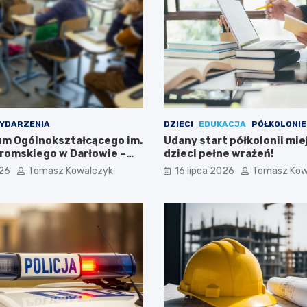
YDARZENIA
DZIECI
EDUKACJA
PÓŁKOLONIE
eum Ogólnokształcącego im.
Udany start półkolonii mie
romskiego w Darłowie –
dzieci pełne wrażeń!
ami!
026
Tomasz Kowalczyk
16 lipca 2026
Tomasz Kow