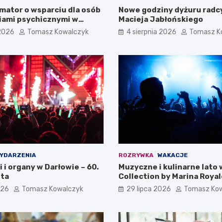
mator o wsparciu dla osób
Nowe godziny dyżuru radc
iami psychicznymi w
Macieja Jabłońskiego
pomorskiem na 2026 rok
 2026
Tomasz Kowalczyk
4 sierpnia 2026
Tomasz K
YDARZENIA
ROZRYWKA
WAKACJE
i i organy w Darłowie – 60.
Muzyczne i kulinarne lato 
ta
Collection by Marina Royal
026
Tomasz Kowalczyk
29 lipca 2026
Tomasz Ko