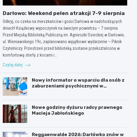
Darłowo: Weekend pełen atrakcji 7-9 sierpnia
Odkryj, co czeka na mieszkańców i gości Darłowa w nadchodzących
dniach! Książkowy wypoczynek na świeżym powietrzu – 7 sierpnia
Przed Miejską Biblioteką Publiczną im. Agnieszki Osieckiej w Darłowie,
ul. Wieniawskiego 19c, zaplanowano wyjątkowe wydarzenie – Piknik
Czytelniczy. Przestrzeń przed biblioteką zostanie przekształcona w
komfortową strefę z kocami i…
Czytaj dalej
Nowy informator o wsparciu dla osób z
zaburzeniami psychicznymi w
Zachodniopomorskiem na 2026 rok
Nowe godziny dyżuru radcy prawnego
Macieja Jabłońskiego
Reggaenwalde 2026: Darłówko znów w