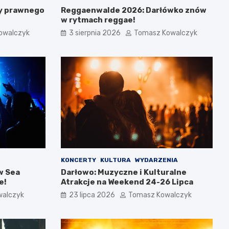
y prawnego
Reggaenwalde 2026: Darłówko znów
w rytmach reggae!
owalczyk
3 sierpnia 2026
Tomasz Kowalczyk
KONCERTY
KULTURA
WYDARZENIA
w Sea
Darłowo: Muzyczne i Kulturalne
e!
Atrakcje na Weekend 24-26 Lipca
walczyk
23 lipca 2026
Tomasz Kowalczyk