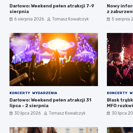
Darłowo: Weekend pełen atrakcji 7-9
Nowy infor
sierpnia
z zaburzen
Zachodnio
6 sierpnia 2026
Tomasz Kowalczyk
5 sierpnia
KONCERTY
WYDARZENIA
KONCERTY
W
Darłowo: Weekend pełen atrakcji 31
Blask trąbk
lipca – 2 sierpnia
MFO rozkwi
30 lipca 2026
Tomasz Kowalczyk
30 lipca 2