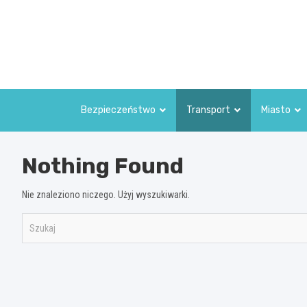
Skip
to
content
Bezpieczeństwo
Transport
Miasto
Nothing Found
Nie znaleziono niczego. Użyj wyszukiwarki.
S
z
u
k
a
j