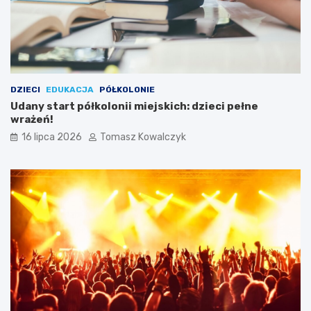
DZIECI
EDUKACJA
PÓŁKOLONIE
Udany start półkolonii miejskich: dzieci pełne
wrażeń!
16 lipca 2026
Tomasz Kowalczyk