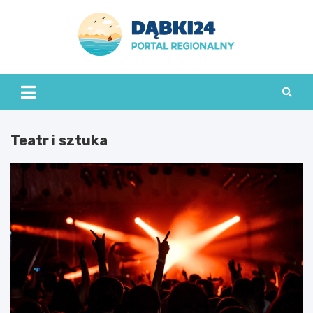
Skip
to
content
dabki24.pl
Teatr i sztuka