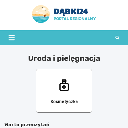
Skip
to
content
dabki24.pl
Uroda i pielęgnacja
Kosmetyczka
Warto przeczytać