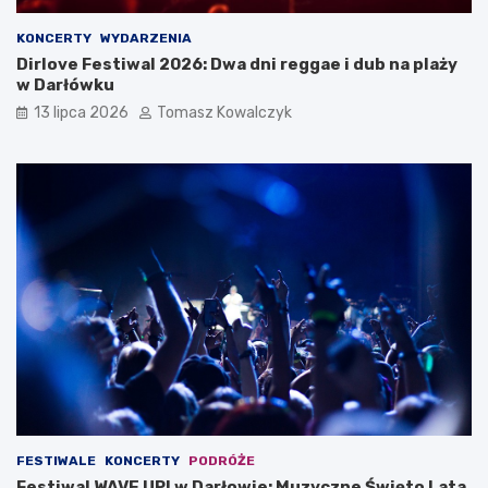
KONCERTY
WYDARZENIA
Dirlove Festiwal 2026: Dwa dni reggae i dub na plaży
w Darłówku
13 lipca 2026
Tomasz Kowalczyk
FESTIWALE
KONCERTY
PODRÓŻE
Festiwal WAVE UP! w Darłowie: Muzyczne Święto Lata