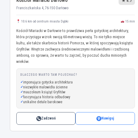
Kościół Mariacki Darłowo
★ 4.7
Franciszkańska 4, 76-150 Darłowo
10.6 km od centrum miasta Dąbki
15 min
Kościół Mariacki w Darłowie to prawdziwa perła gotyckiej architektury,
która przyciąga wzrok swoją 60-metrową wieżą. To nie tylko miejsce
kultu, ale także skarbnica historii Pomorza, w której spoczywają książęta
Gryfitów. Wnętrze zachwyca średniowiecznymi malowidłami i rzeźbioną
amboną, co sprawia, że warto tu zajrzeć, by poczuć ducha minionych
wieków.
DLACZEGO WARTO TAM POJECHAĆ?
imponująca gotycka architektura
niezwykłe malowidła ścienne
mauzoleum książąt Gryfitów
fascynująca historia odbudowy
unikalne detale barokowe
Zadzwoń
Nawiguj