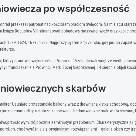
dniowiecza po współczesność
Konrad przekazał patronat nad kościołem braciom Święcom. Na miejscu starsz
u książę Bogusław VIII sfinansował dobudowę masywnej wieży oraz kaplic bocz
atach 1589, 1624, 1679 i 1722. Najgorszy był ten z 1679 roku, gdy piorun zapali
tekturze.
tów, którzy stanowili większość na Pomorzu. Przebudowali wnętrze według swo
ybyli franciszkanie z Prowincji Matki Bożej Niepokalanej. 14 sierpnia objęli ko
edniowiecznych skarbów
rakter. Usunięto protestanckie balkony wraz z drewnianą klatką schodową, od
 w prezbiterium odkryto dobrze zachowane średniowieczne malowidła ścienne, kt
z dwuprzęsłowym, trójbocznie zamkniętym prezbiterium. Charakterystyczne są g
rskich, choć wyróżnia się oryginalnymi rozwiązaniami – galerią okien czy t