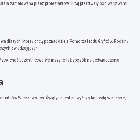
została zamalowana przez protestantów. Tutaj przetrwały pod warstwami
wa dla tych, którzy chcą poznać dzieje Pomorza i rodu Gryfitów. Rodziny
dszych zwiedzających.
żeństw, choć uczestnictwo we mszy to też sposób na doświadczenie
a
 Powstańców Warszawskich. Świątynia jest najwyższą budowlą w mieście,