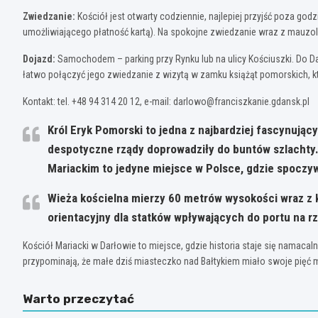
Zwiedzanie:
Kościół jest otwarty codziennie, najlepiej przyjść poza god
umożliwiającego płatność kartą). Na spokojne zwiedzanie wraz z mauzo
Dojazd:
Samochodem – parking przy Rynku lub na ulicy Kościuszki. Do D
łatwo połączyć jego zwiedzanie z wizytą w zamku książąt pomorskich, któ
Kontakt: tel. +48 94 314 20 12, e-mail:
darlowo@franciszkanie.gdansk.pl
Król Eryk Pomorski to jedna z najbardziej fascynując
despotyczne rządy doprowadziły do buntów szlachty. 
Mariackim to jedyne miejsce w Polsce, gdzie spoczy
Wieża kościelna mierzy 60 metrów wysokości wraz z kr
orientacyjny dla statków wpływających do portu na r
Kościół Mariacki w Darłowie to miejsce, gdzie historia staje się namacal
przypominają, że małe dziś miasteczko nad Bałtykiem miało swoje pięć min
Warto przeczytać