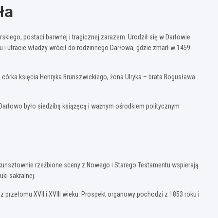
ła
skiego, postaci barwnej i tragicznej zarazem. Urodził się w Darłowie
iu i utracie władzy wrócił do rodzinnego Darłowa, gdzie zmarł w 1459
 córka księcia Henryka Brunszwickiego, żona Ulryka – brata Bogusława
y Darłowo było siedzibą książęcą i ważnym ośrodkiem politycznym
kunsztownie rzeźbione sceny z Nowego i Starego Testamentu wspierają
ki sakralnej.
z przełomu XVII i XVIII wieku. Prospekt organowy pochodzi z 1853 roku i