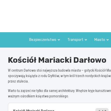
Skip
to
content
Bezpieczeństwo
Transport
Miasto
Kościół Mariacki Darłowo
W centrum Darłowa stoi najwyższa budowla miasta – gotycki Kościół Mari
spoczywają książęta z rodu Gryfitów, w tym król trzech nordyckich krajó
przez stulecia.
Warto tu zajrzeć nie tylko dla samej architektury. Wnętrze kryje kunsz
ważnym ośrodkiem księstwa pomorskiego.