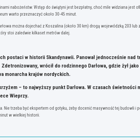
zinami nabożeństw. Wstęp do świątyni jest bezpłatny, choć mile widziana jest 
leum warto przeznaczyć około 30-45 minut.
arłowa można dojechać z Koszalina (około 30 km) drogą wojewódzką 203 lub z 
ry stoi zaledwie kilkaset metrów dalej.
ych postaci w historii Skandynawii. Panował jednocześnie nad t
Zdetronizowany, wrócił do rodzinnego Darłowa, gdzie żył jako
wa monarcha krajów nordyckich.
zyżem – to najwyższy punkt Darłowa. W czasach świetności mias
zece Wieprzy.
na. Nie trzeba być ekspertem od gotyku, żeby docenić masywność tej budowli i 
ut w wielkiej historii.