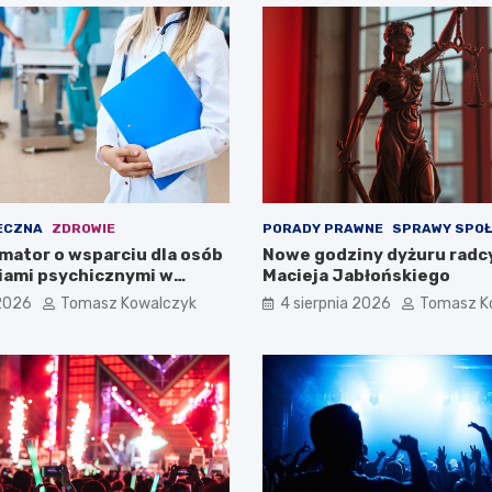
ECZNA
ZDROWIE
PORADY PRAWNE
SPRAWY SPO
mator o wsparciu dla osób
Nowe godziny dyżuru radc
iami psychicznymi w
Macieja Jabłońskiego
pomorskiem na 2026 rok
 2026
Tomasz Kowalczyk
4 sierpnia 2026
Tomasz K