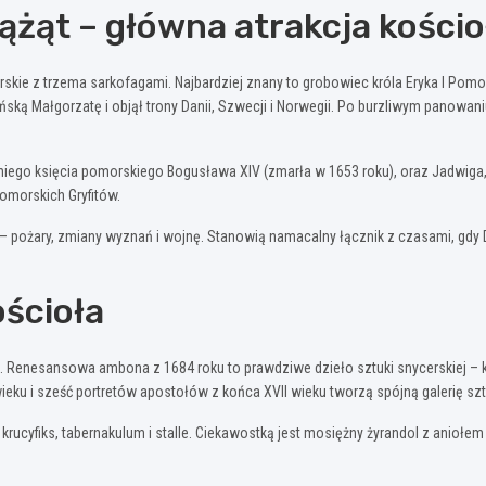
żąt – główna atrakcja kościo
skie z trzema sarkofagami. Najbardziej znany to grobowiec króla Eryka I Pomor
ńską Małgorzatę i objął trony Danii, Szwecji i Norwegii. Po burzliwym panowan
tniego księcia pomorskiego Bogusława XIV (zmarła w 1653 roku), oraz Jadwiga,
omorskich Gryfitów.
e – pożary, zmiany wyznań i wojnę. Stanowią namacalny łącznik z czasami, gd
ścioła
Renesansowa ambona z 1684 roku to prawdziwe dzieło sztuki snycerskiej – 
ieku i sześć portretów apostołów z końca XVII wieku tworzą spójną galerię sztu
rucyfiks, tabernakulum i stalle. Ciekawostką jest mosiężny żyrandol z aniołem 