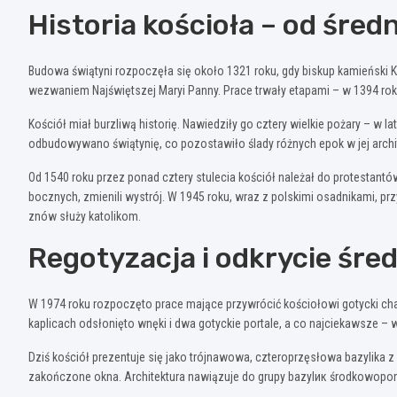
Historia kościoła – od śre
Budowa świątyni rozpoczęła się około 1321 roku, gdy biskup kamieński 
wezwaniem Najświętszej Maryi Panny. Prace trwały etapami – w 1394 rok
Kościół miał burzliwą historię. Nawiedziły go cztery wielkie pożary – w l
odbudowywano świątynię, co pozostawiło ślady różnych epok w jej archi
Od 1540 roku przez ponad cztery stulecia kościół należał do protestan
bocznych, zmienili wystrój. W 1945 roku, wraz z polskimi osadnikami, prz
znów służy katolikom.
Regotyzacja i odkrycie śr
W 1974 roku rozpoczęto prace mające przywrócić kościołowi gotycki cha
kaplicach odsłonięto wnęki i dwa gotyckie portale, a co najciekawsze –
Dziś kościół prezentuje się jako trójnawowa, czteroprzęsłowa bazylika 
zakończone okna. Architektura nawiązuje do grupy bazylик środkowopomo