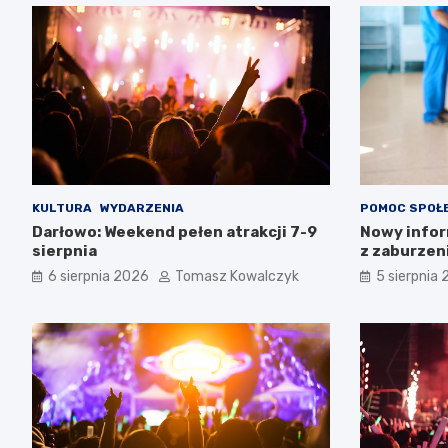
KULTURA
WYDARZENIA
POMOC SPOŁ
Darłowo: Weekend pełen atrakcji 7-9
Nowy infor
sierpnia
z zaburzen
Zachodnio
6 sierpnia 2026
Tomasz Kowalczyk
5 sierpnia