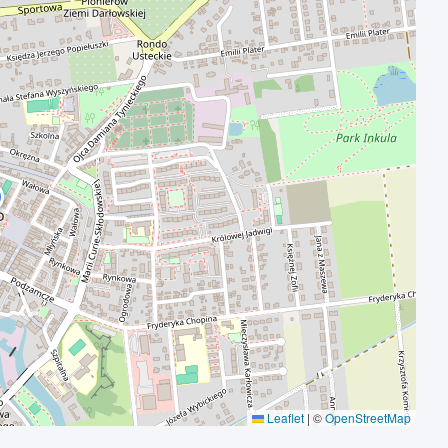
Leaflet
|
©
OpenStreetMap