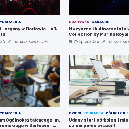
YDARZENIA
ROZRYWKA
WAKACJE
i i organy w Darłowie – 60.
Muzyczne i kulinarne lato 
ta
Collection by Marina Royal
026
Tomasz Kowalczyk
29 lipca 2026
Tomasz Ko
YDARZENIA
DZIECI
EDUKACJA
PÓŁKOLONIE
eum Ogólnokształcącego im.
Udany start półkolonii mie
romskiego w Darłowie –
dzieci pełne wrażeń!