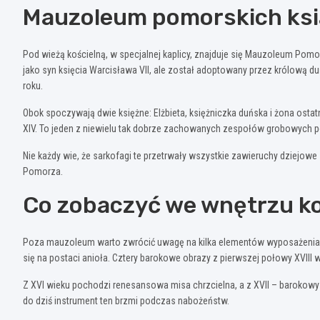
Mauzoleum pomorskich ksią
Pod wieżą kościelną, w specjalnej kaplicy, znajduje się Mauzoleum Pomor
jako syn księcia Warcisława VII, ale został adoptowany przez królową du
roku.
Obok spoczywają dwie księżne: Elżbieta, księżniczka duńska i żona osta
XIV. To jeden z niewielu tak dobrze zachowanych zespołów grobowych p
Nie każdy wie, że sarkofagi te przetrwały wszystkie zawieruchy dziejow
Pomorza.
Co zobaczyć we wnętrzu ko
Poza mauzoleum warto zwrócić uwagę na kilka elementów wyposażenia. 
się na postaci anioła. Cztery barokowe obrazy z pierwszej połowy XVIII w
Z XVI wieku pochodzi renesansowa misa chrzcielna, a z XVII – barokowy k
do dziś instrument ten brzmi podczas nabożeństw.