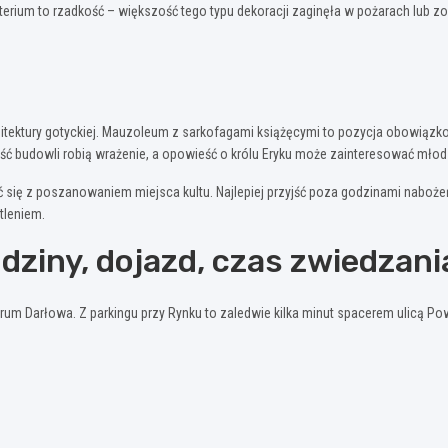
terium to rzadkość – większość tego typu dekoracji zaginęła w pożarach lub 
chitektury gotyckiej. Mauzoleum z sarkofagami książęcymi to pozycja obowiązko
ość budowli robią wrażenie, a opowieść o królu Eryku może zainteresować mło
ć się z poszanowaniem miejsca kultu. Najlepiej przyjść poza godzinami nabo
tleniem.
dziny, dojazd, czas zwiedzani
entrum Darłowa. Z parkingu przy Rynku to zaledwie kilka minut spacerem ulicą