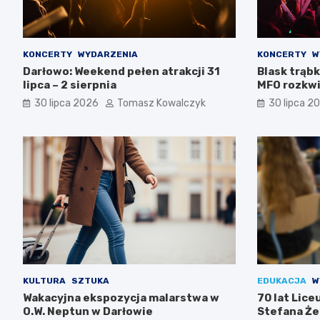
KONCERTY
WYDARZENIA
KONCERTY
W
Darłowo: Weekend pełen atrakcji 31
Blask trąbk
lipca – 2 sierpnia
MFO rozkwi
30 lipca 2026
Tomasz Kowalczyk
30 lipca 2
KULTURA
SZTUKA
EDUKACJA
W
Wakacyjna ekspozycja malarstwa w
70 lat Lic
O.W. Neptun w Darłowie
Stefana Że