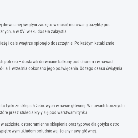
ej drewnianej świątyni zaczęto wznosić murowaną bazylikę pod
nych, a w XVI wieku doszła zakrystia.
ł wieżę i całe wnętrze spłonęło doszczętnie. Po każdym kataklizmie
ich potrzeb – dostawili drewniane balkony pod chórem i w nawach
ściół, a 1 września dokonano jego poświęcenia. Od tego czasu świątynia
bito tynki ze sklepień żebrowych w nawie głównej. W nawach bocznych i
óre przez stulecia kryły się pod warstwami tynku.
wiaździste, czteroramienne sklepienia oraz typowe dla gotyku ostro
rzypiętrowym układem południowej ściany nawy głównej.