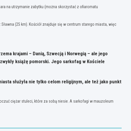
ofiara na utrzymanie zabytku (można skorzystać z ofiaromatu
Sławna (25 km). Kościół znajduje się w centrum starego miasta, więc
rzema krajami – Danią, Szwecją i Norwegią – ale jego
 zwykły książę pomorski. Jego sarkofag w Kościele
ta służyła nie tylko celom religijnym, ale też jako punkt
poczuć ciężar stuleci, które za sobą niesie. A sarkofagi w mauzoleum