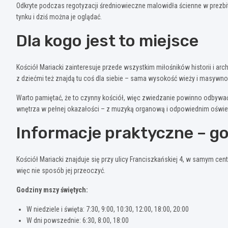
Odkryte podczas regotyzacji średniowieczne malowidła ścienne w prezbi
tynku i dziś można je oglądać.
Dla kogo jest to miejsce
Kościół Mariacki zainteresuje przede wszystkim miłośników historii i ar
z dziećmi też znajdą tu coś dla siebie – sama wysokość wieży i masywn
Warto pamiętać, że to czynny kościół, więc zwiedzanie powinno odbywa
wnętrza w pełnej okazałości – z muzyką organową i odpowiednim oświe
Informacje praktyczne – go
Kościół Mariacki znajduje się przy ulicy Franciszkańskiej 4, w samym c
więc nie sposób jej przeoczyć.
Godziny mszy świętych:
W niedziele i święta: 7:30, 9:00, 10:30, 12:00, 18:00, 20:00
W dni powszednie: 6:30, 8:00, 18:00