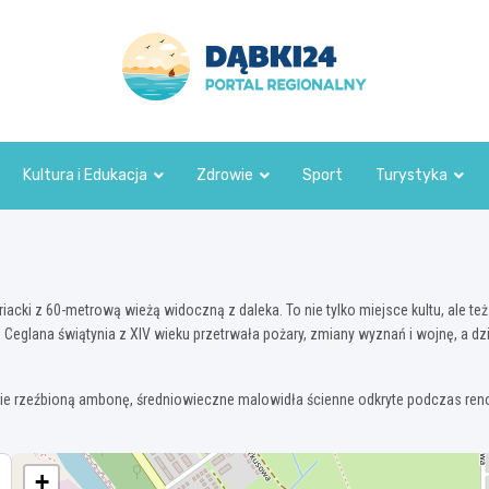
dabki24.pl
Kultura i Edukacja
Zdrowie
Sport
Turystyka
acki z 60-metrową wieżą widoczną z daleka. To nie tylko miejsce kultu, ale t
w. Ceglana świątynia z XIV wieku przetrwała pożary, zmiany wyznań i wojnę, a 
townie rzeźbioną ambonę, średniowieczne malowidła ścienne odkryte podczas ren
+