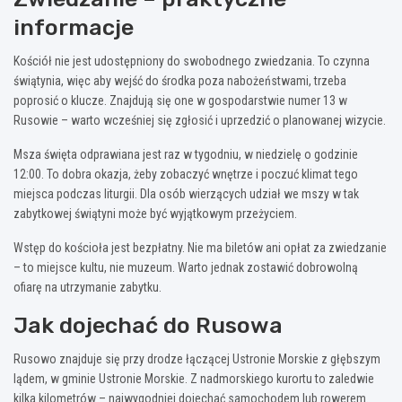
informacje
Kościół nie jest udostępniony do swobodnego zwiedzania. To czynna
świątynia, więc aby wejść do środka poza nabożeństwami, trzeba
poprosić o klucze. Znajdują się one w gospodarstwie numer 13 w
Rusowie – warto wcześniej się zgłosić i uprzedzić o planowanej wizycie.
Msza święta odprawiana jest raz w tygodniu, w niedzielę o godzinie
12:00. To dobra okazja, żeby zobaczyć wnętrze i poczuć klimat tego
miejsca podczas liturgii. Dla osób wierzących udział we mszy w tak
zabytkowej świątyni może być wyjątkowym przeżyciem.
Wstęp do kościoła jest bezpłatny. Nie ma biletów ani opłat za zwiedzanie
– to miejsce kultu, nie muzeum. Warto jednak zostawić dobrowolną
ofiarę na utrzymanie zabytku.
Jak dojechać do Rusowa
Rusowo znajduje się przy drodze łączącej Ustronie Morskie z głębszym
lądem, w gminie Ustronie Morskie. Z nadmorskiego kurortu to zaledwie
kilka kilometrów – najwygodniej dojechać samochodem lub rowerem.