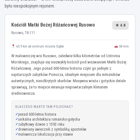
było niespokojnym rejonem.
Kościół Matki Bożej Różańcowej Rusowo
★ 4.8
Rusowo, 78-111
63.9 km od centrum miasta Dąbki
58 min
W malowniczej wsi Rusowo, zaledwie kilka kilometrów od Ustronia
Morskiego, znajduje się niezwykły kościół pod wezwaniem Matki Bożej
Różańcowej. Jego ponad 600-letnia historia czyni go jednym z
najstarszych zabytków Pomorza, idealnym miejscem dla miłośników
autentycznych, nieodkrytych skarbów. Masywna wieża i gotyckie detale
sprawiają, że to miejsce emanuje niepowtarzalnym klimatem
średniowiecza.
DLACZEGO WARTO TAM POJECHAĆ?
ponad 600-letnia historia
unikalna architektura romańsko-gotycka
zabytkowy dzwon z 1592 roku
drewniany świecznik z symboliką apostołów
malownicza lokalizacja przy stawie