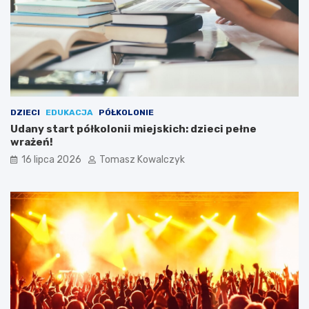
DZIECI
EDUKACJA
PÓŁKOLONIE
Udany start półkolonii miejskich: dzieci pełne
wrażeń!
16 lipca 2026
Tomasz Kowalczyk