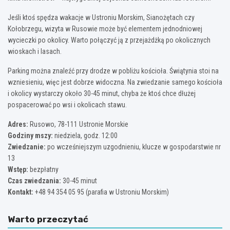
Jeśli ktoś spędza wakacje w Ustroniu Morskim, Sianożętach czy
Kołobrzegu, wizyta w Rusowie może być elementem jednodniowej
wycieczki po okolicy. Warto połączyć ją z przejażdżką po okolicznych
wioskach i lasach.
Parking można znaleźć przy drodze w pobliżu kościoła. Świątynia stoi na
wzniesieniu, więc jest dobrze widoczna. Na zwiedzanie samego kościoła
i okolicy wystarczy około 30-45 minut, chyba że ktoś chce dłużej
pospacerować po wsi i okolicach stawu.
Adres:
Rusowo, 78-111 Ustronie Morskie
Godziny mszy:
niedziela, godz. 12:00
Zwiedzanie:
po wcześniejszym uzgodnieniu, klucze w gospodarstwie nr
13
Wstęp:
bezpłatny
Czas zwiedzania:
30-45 minut
Kontakt:
+48 94 354 05 95 (parafia w Ustroniu Morskim)
Warto przeczytać