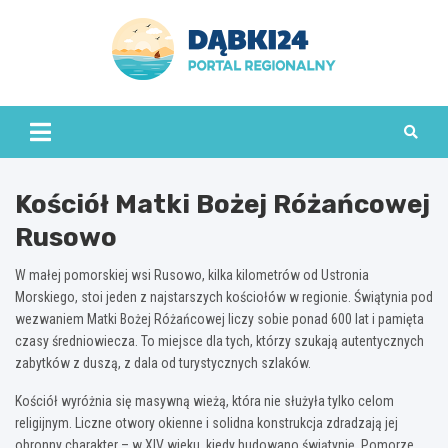
Skip
to
content
dabki24.pl
Kościół Matki Bożej Różańcowej
Rusowo
W małej pomorskiej wsi Rusowo, kilka kilometrów od Ustronia
Morskiego, stoi jeden z najstarszych kościołów w regionie. Świątynia pod
wezwaniem Matki Bożej Różańcowej liczy sobie ponad 600 lat i pamięta
czasy średniowiecza. To miejsce dla tych, którzy szukają autentycznych
zabytków z duszą, z dala od turystycznych szlaków.
Kościół wyróżnia się masywną wieżą, która nie służyła tylko celom
religijnym. Liczne otwory okienne i solidna konstrukcja zdradzają jej
obronny charakter – w XIV wieku, kiedy budowano świątynię, Pomorze