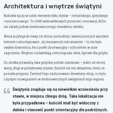
Architektura i wnętrze świątyni
Budowla łączy w sobie elementy kilku stylów – romańskiego, gotyckiego
i renesansowego. To efekt wielowiekowych przemian i renowacji, które
nie zatarły jednak średniowiecznego charakteru obiektu.
Wieża przylega do nawy od strony zachodniej i zwieńczona jest wysokim
hełmem ostrosłupowym. Jej masywność robi wrażenie – to nie była
zwykła dzwonnica, lecz punkt obserwacyjny i schronienie w razie
zagrożenia. Wnętrze rozświetlają ostrosłupowe okna, typowe dla gotyku.
Do środka prowadzą dwa gotyckie portale uskokowe – jeden od strony
wieży, drugi w południowej ścianie. Kościół nie ma sklepienia, mimo że
posiada przypory. Zamiast tego zastosowano drewniany strop, co było
częstym rozwiązaniem w średniowiecznych świątyniach tego regionu.
Świątynia znajduje się na niewielkim wzniesieniu przy
stawie, w miejscu zbiegu dróg. Taka lokalizacja nie
była przypadkowa – kościół miał być widoczny z
daleka i stanowić punkt orientacyjny dla podróżnych.