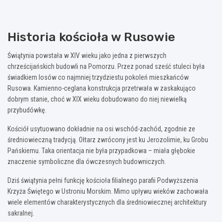
Historia kościoła w Rusowie
Świątynia powstała w XIV wieku jako jedna z pierwszych
chrześcijańskich budowli na Pomorzu. Przez ponad sześć stuleci była
świadkiem losów co najmniej trzydziestu pokoleń mieszkańców
Rusowa. Kamienno-ceglana konstrukcja przetrwała w zaskakująco
dobrym stanie, choć w XIX wieku dobudowano do niej niewielką
przybudówkę.
Kościół usytuowano dokładnie na osi wschód-zachód, zgodnie ze
średniowieczną tradycją. Ołtarz zwrócony jest ku Jerozolimie, ku Grobu
Pańskiemu. Taka orientacja nie była przypadkowa – miała głębokie
znaczenie symboliczne dla ówczesnych budowniczych.
Dziś świątynia pełni funkcję kościoła filialnego parafii Podwyższenia
Krzyża Świętego w Ustroniu Morskim. Mimo upływu wieków zachowała
wiele elementów charakterystycznych dla średniowiecznej architektury
sakralnej.