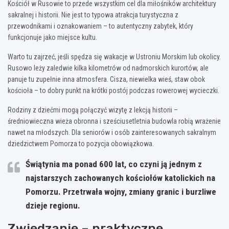
Kościół w Rusowie to przede wszystkim cel dla miłośników architektury
sakralnej i historii. Nie jest to typowa atrakcja turystyczna z
przewodnikami i oznakowaniem – to autentyczny zabytek, który
funkcjonuje jako miejsce kultu.
Warto tu zajrzeć, jeśli spędza się wakacje w Ustroniu Morskim lub okolicy.
Rusowo leży zaledwie kilka kilometrów od nadmorskich kurortów, ale
panuje tu zupełnie inna atmosfera. Cisza, niewielka wieś, staw obok
kościoła – to dobry punkt na krótki postój podczas rowerowej wycieczki.
Rodziny z dziećmi mogą połączyć wizytę z lekcją historii –
średniowieczna wieża obronna i sześciusetletnia budowla robią wrażenie
nawet na młodszych. Dla seniorów i osób zainteresowanych sakralnym
dziedzictwem Pomorza to pozycja obowiązkowa.
Świątynia ma ponad 600 lat, co czyni ją jednym z
najstarszych zachowanych kościołów katolickich na
Pomorzu. Przetrwała wojny, zmiany granic i burzliwe
dzieje regionu.
Zwiedzanie – praktyczne