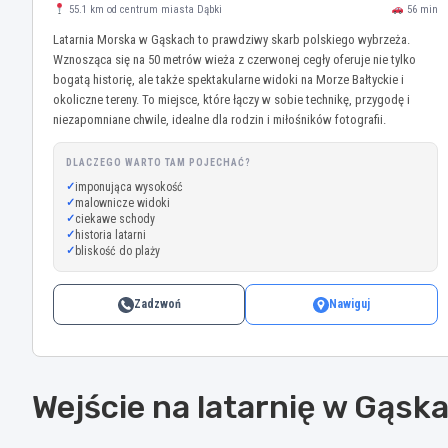
55.1 km od centrum miasta Dąbki
56 min
Latarnia Morska w Gąskach to prawdziwy skarb polskiego wybrzeża.
Wznosząca się na 50 metrów wieża z czerwonej cegły oferuje nie tylko
bogatą historię, ale także spektakularne widoki na Morze Bałtyckie i
okoliczne tereny. To miejsce, które łączy w sobie technikę, przygodę i
niezapomniane chwile, idealne dla rodzin i miłośników fotografii.
DLACZEGO WARTO TAM POJECHAĆ?
imponująca wysokość
malownicze widoki
ciekawe schody
historia latarni
bliskość do plaży
Zadzwoń
Nawiguj
Wejście na latarnię w Gąska