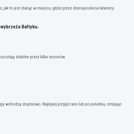
uć, jak to jest stanąć w miejscu, gdzie przez dziesięciolecia latarnicy
 wybrzeża Bałtyku.
ozostają stabilne przez kilka sezonów.
y wchodzą stopniowo. Najlepiej przyjść rano lub po południu, omijając