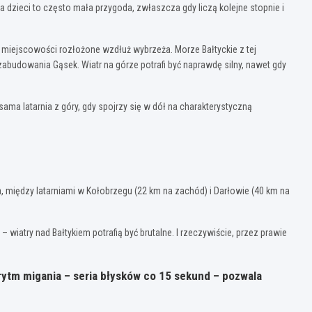
la dzieci to często mała przygoda, zwłaszcza gdy liczą kolejne stopnie i
 miejscowości rozłożone wzdłuż wybrzeża. Morze Bałtyckie z tej
 zabudowania Gąsek. Wiatr na górze potrafi być naprawdę silny, nawet gdy
ama latarnia z góry, gdy spojrzy się w dół na charakterystyczną
 między latarniami w Kołobrzegu (22 km na zachód) i Darłowie (40 km na
atry nad Bałtykiem potrafią być brutalne. I rzeczywiście, przez prawie
 rytm migania – seria błysków co 15 sekund – pozwala