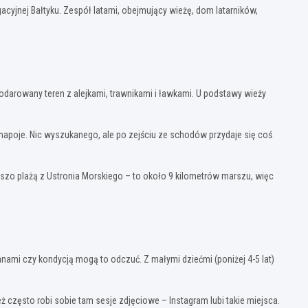
cyjnej Bałtyku. Zespół latarni, obejmujący wieżę, dom latarników,
darowany teren z alejkami, trawnikami i ławkami. U podstawy wieży
y napoje. Nic wyszukanego, ale po zejściu ze schodów przydaje się coś
eszo plażą z Ustronia Morskiego – to około 9 kilometrów marszu, więc
lanami czy kondycją mogą to odczuć. Z małymi dziećmi (poniżej 4-5 lat)
ż często robi sobie tam sesje zdjęciowe – Instagram lubi takie miejsca.