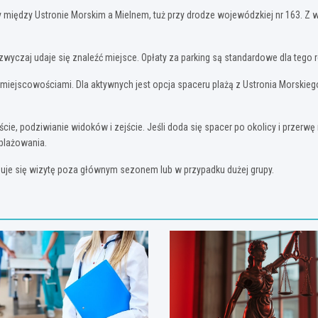
ży między Ustronie Morskim a Mielnem, tuż przy drodze wojewódzkiej nr 163. Z 
azwyczaj udaje się znaleźć miejsce. Opłaty za parking są standardowe dla tego 
 miejscowościami. Dla aktywnych jest opcja spaceru plażą z Ustronia Morskiego
ie, podziwianie widoków i zejście. Jeśli doda się spacer po okolicy i przerwę n
 plażowania.
lanuje się wizytę poza głównym sezonem lub w przypadku dużej grupy.