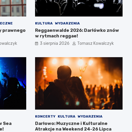
ŁECZNE
KULTURA
WYDARZENIA
y prawnego
Reggaenwalde 2026: Darłówko znów
w rytmach reggae!
owalczyk
3 sierpnia 2026
Tomasz Kowalczyk
KONCERTY
KULTURA
WYDARZENIA
w Sea
Darłowo: Muzyczne i Kulturalne
e!
Atrakcje na Weekend 24-26 Lipca