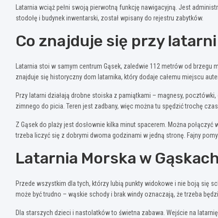
Latarnia wciąż pełni swoją pierwotną funkcję nawigacyjną. Jest administ
stodołę i budynek inwentarski, został wpisany do rejestru zabytków.
Co znajduje się przy latarn
Latarnia stoi w samym centrum Gąsek, zaledwie 112 metrów od brzegu mo
znajduje się historyczny dom latarnika, który dodaje całemu miejscu aut
Przy latarni działają drobne stoiska z pamiątkami – magnesy, pocztówki, 
zimnego do picia. Teren jest zadbany, więc można tu spędzić trochę czas
Z Gąsek do plaży jest dosłownie kilka minut spacerem. Można połączyć w
trzeba liczyć się z dobrymi dwoma godzinami w jedną stronę. Fajny pomy
Latarnia Morska w Gąskach 
Przede wszystkim dla tych, którzy lubią punkty widokowe i nie boją się s
może być trudno – wąskie schody i brak windy oznaczają, że trzeba będzi
Dla starszych dzieci i nastolatków to świetna zabawa. Wejście na latarni