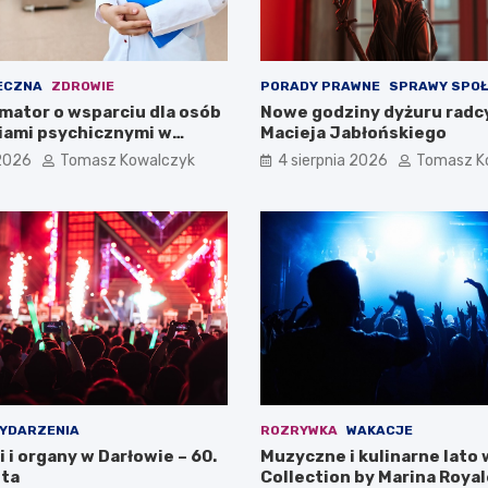
ECZNA
ZDROWIE
PORADY PRAWNE
SPRAWY SPO
mator o wsparciu dla osób
Nowe godziny dyżuru radc
iami psychicznymi w
Macieja Jabłońskiego
pomorskiem na 2026 rok
 2026
Tomasz Kowalczyk
4 sierpnia 2026
Tomasz K
YDARZENIA
ROZRYWKA
WAKACJE
i i organy w Darłowie – 60.
Muzyczne i kulinarne lato 
ta
Collection by Marina Royal