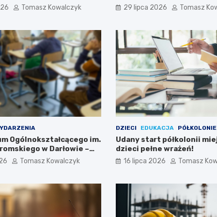
026
Tomasz Kowalczyk
29 lipca 2026
Tomasz Ko
YDARZENIA
DZIECI
EDUKACJA
PÓŁKOLONIE
eum Ogólnokształcącego im.
Udany start półkolonii mie
romskiego w Darłowie –
dzieci pełne wrażeń!
ami!
026
Tomasz Kowalczyk
16 lipca 2026
Tomasz Kow