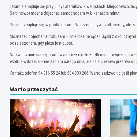
Latarnia znajduje się przy ulicy Latarników 7 w Gąskach. Miejscowość le
Sarbinowo) można dojechać samochodem w kilkanaście minut.
Parking znajduje się w pobliżu latarni. W sezonie bywa zatłoczony, ale z
Można też dojechać autobusem – linie lokalne łączą Gąski z okolicznymi
poza sezonem, gdy plaża jest pusta.
Na zwiedzanie samej latarni wystarczy około 30-45 minut, włączając wejśc
wzdłuż wybrzeża – nie zabiera całego dnia, ale daje ciekawą przerwę od
Kontakt: telefon 94 316 55 24 lub 604 803 266. Warto zadzwonić, jeśli p
Warto przeczytać