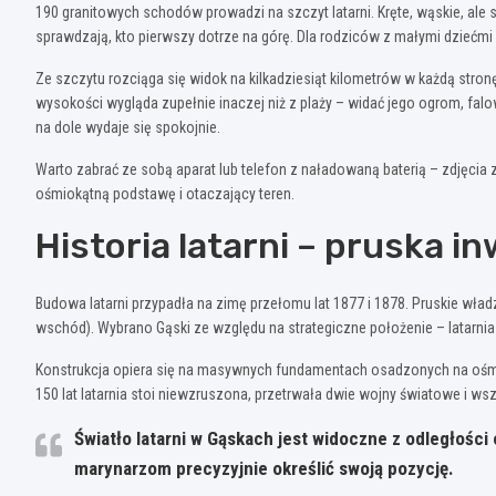
190 granitowych schodów prowadzi na szczyt latarni. Kręte, wąskie, ale s
sprawdzają, kto pierwszy dotrze na górę. Dla rodziców z małymi dziećmi
Ze szczytu rozciąga się widok na kilkadziesiąt kilometrów w każdą str
wysokości wygląda zupełnie inaczej niż z plaży – widać jego ogrom, falow
na dole wydaje się spokojnie.
Warto zabrać ze sobą aparat lub telefon z naładowaną baterią – zdjęcia 
ośmiokątną podstawę i otaczający teren.
Historia latarni – pruska i
Budowa latarni przypadła na zimę przełomu lat 1877 i 1878. Pruskie wł
wschód). Wybrano Gąski ze względu na strategiczne położenie – latarni
Konstrukcja opiera się na masywnych fundamentach osadzonych na ośmioką
150 lat latarnia stoi niewzruszona, przetrwała dwie wojny światowe i wsz
Światło latarni w Gąskach jest widoczne z odległośc
marynarzom precyzyjnie określić swoją pozycję.