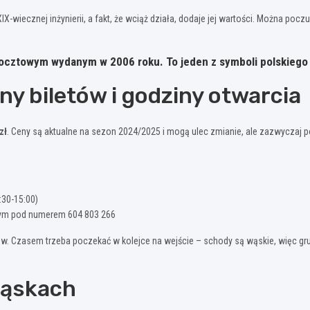
ł XIX-wiecznej inżynierii, a fakt, że wciąż działa, dodaje jej wartości. Można pocz
 pocztowym wydanym w 2006 roku. To jeden z symboli polskiego
ny biletów i godziny otwarcia
zł
. Ceny są aktualne na sezon 2024/2025 i mogą ulec zmianie, ale zazwyczaj p
:30-15:00)
ym pod numerem 604 803 266
. Czasem trzeba poczekać w kolejce na wejście – schody są wąskie, więc grup
Gąskach