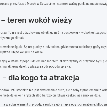
rowana przez Urząd Morski w Szczecinie i stanowi ważny punkt na mapie nawiga
i – teren wokół wieży
rza. To nie jest odizolowany obiekt gdzieś na pustkowiu – wokół jest zagospo
entycznego klimatu.
drewniane figurki. Są też punkty z jedzeniem, gdzie można kupić lody, gofry cz
u przed lub po wejściu na wieżę.
izytę w latarni z popołudniem nad morzem. Niektórzy turyści przychodzą tu pi
sł na aktywny dzień, zwłaszcza gdy pogoda sprzyja.
– dla kogo ta atrakcja
chodów. 190 stopni to nie jest ekstremalnie dużo, ale osoby z problemami z ko
e nieść dziecko na rękach albo bardzo cierpliwie czekać, aż samo wejdzie.
ę ma w sobie element przygody, a widok z góry naprawdę robi wrażenie. Młodzie