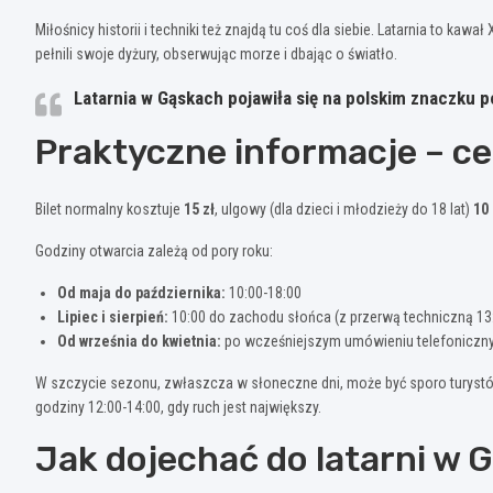
Miłośnicy historii i techniki też znajdą tu coś dla siebie. Latarnia to kawa
pełnili swoje dyżury, obserwując morze i dbając o światło.
Latarnia w Gąskach pojawiła się na polskim znaczku
Praktyczne informacje – ce
Bilet normalny kosztuje
15 zł
, ulgowy (dla dzieci i młodzieży do 18 lat)
10 
Godziny otwarcia zależą od pory roku:
Od maja do października:
10:00-18:00
Lipiec i sierpień:
10:00 do zachodu słońca (z przerwą techniczną 13
Od września do kwietnia:
po wcześniejszym umówieniu telefoniczn
W szczycie sezonu, zwłaszcza w słoneczne dni, może być sporo turystów
godziny 12:00-14:00, gdy ruch jest największy.
Jak dojechać do latarni w 