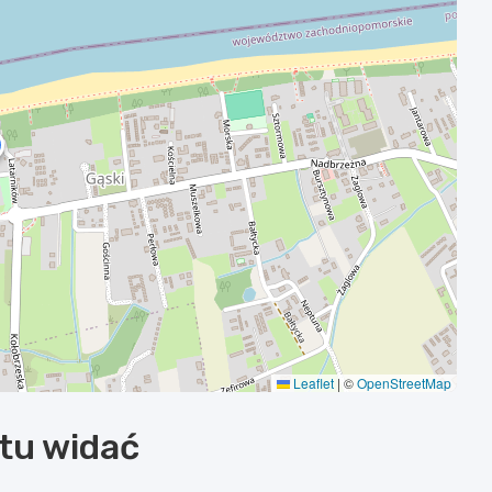
Leaflet
|
©
OpenStreetMap
ytu widać