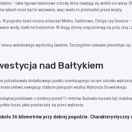
tabilne – takie typowe latarniowe schody, które nawijają się wokół osi wieży. D
 na rękach może być to wyzwanie, więc warto to przemyśleć przed wizytą.
onę. W pogodny dzień można zobaczyć Mielno, Sarbinowo, Chłopy czy Unieście –
anie wody, statki na horyzoncie. W drugą stronę rozpościerają się pola, lasy i
z tarasu widokowego wychodzą świetnie. Szczególnie ciekawie prezentuje się s
nwestycja nad Bałtykiem
adze potrzebowały dodatkowego punktu orientacyjnego na tym odcinku wybrzeża,
a miała ułatwić nawigację statkom płynącym wzdłuż Wybrzeża Słowińskiego.
tnej podstawie o średnicy ponad 11 metrów. Budowla musiała być stabilna – wi
ystkie burze, jakie przetaczały się przez wybrzeże.
i około 36 kilometrów przy dobrej pogodzie. Charakterystyczny