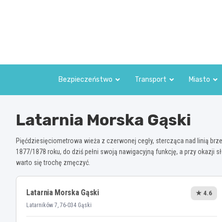
Skip
to
content
Bezpieczeństwo
Transport
Miasto
Latarnia Morska Gąski
Pięćdziesięciometrowa wieża z czerwonej cegły, stercząca nad linią b
1877/1878 roku, do dziś pełni swoją nawigacyjną funkcję, a przy okazji 
warto się trochę zmęczyć.
Latarnia Morska Gąski
★ 4.6
Latarników 7, 76-034 Gąski