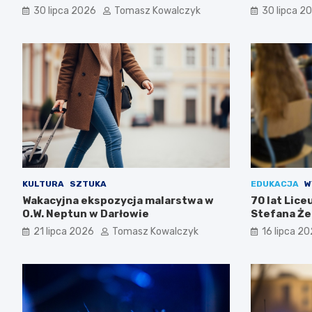
30 lipca 2026
Tomasz Kowalczyk
30 lipca 2
KULTURA
SZTUKA
EDUKACJA
W
Wakacyjna ekspozycja malarstwa w
70 lat Lic
O.W. Neptun w Darłowie
Stefana Że
Świętuj z n
21 lipca 2026
Tomasz Kowalczyk
16 lipca 2