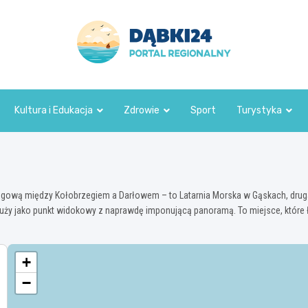
dabki24.pl
Kultura i Edukacja
Zdrowie
Sport
Turystyka
rzegową między Kołobrzegiem a Darłowem – to Latarnia Morska w Gąskach, dru
służy jako punkt widokowy z naprawdę imponującą panoramą. To miejsce, które łą
+
−