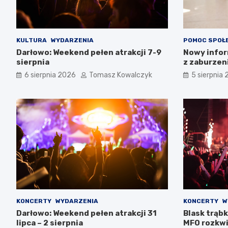
KULTURA
WYDARZENIA
POMOC SPOŁ
Darłowo: Weekend pełen atrakcji 7-9
Nowy infor
sierpnia
z zaburzen
Zachodnio
6 sierpnia 2026
Tomasz Kowalczyk
5 sierpnia
KONCERTY
WYDARZENIA
KONCERTY
W
Darłowo: Weekend pełen atrakcji 31
Blask trąbk
lipca – 2 sierpnia
MFO rozkwi