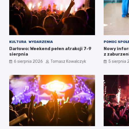
KULTURA
WYDARZENIA
POMOC SPOŁ
Darłowo: Weekend pełen atrakcji 7-9
Nowy infor
sierpnia
z zaburzen
Zachodnio
6 sierpnia 2026
Tomasz Kowalczyk
5 sierpnia