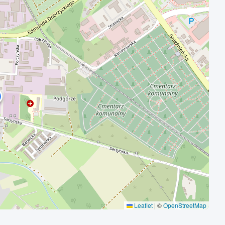
Leaflet
|
©
OpenStreetMap