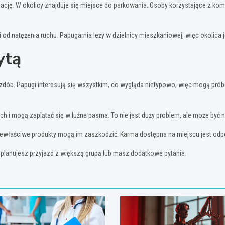
cję. W okolicy znajduje się miejsce do parkowania. Osoby korzystające z kom
d natężenia ruchu. Papugarnia leży w dzielnicy mieszkaniowej, więc okolica j
ytą
zdób. Papugi interesują się wszystkim, co wygląda nietypowo, więc mogą próbo
ch i mogą zaplątać się w luźne pasma. To nie jest duży problem, ale może być n
 niewłaściwe produkty mogą im zaszkodzić. Karma dostępna na miejscu jest odp
i planujesz przyjazd z większą grupą lub masz dodatkowe pytania.