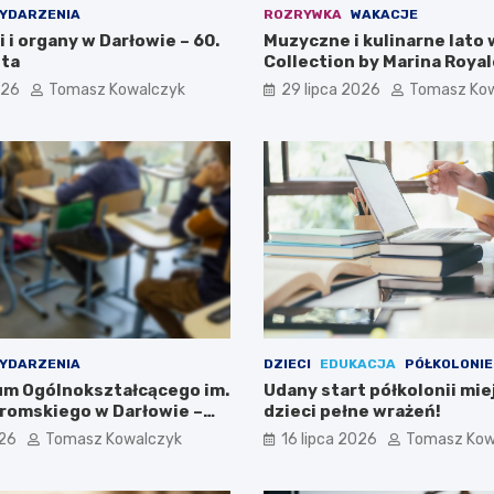
YDARZENIA
ROZRYWKA
WAKACJE
i i organy w Darłowie – 60.
Muzyczne i kulinarne lato 
ta
Collection by Marina Royal
026
Tomasz Kowalczyk
29 lipca 2026
Tomasz Ko
YDARZENIA
DZIECI
EDUKACJA
PÓŁKOLONIE
eum Ogólnokształcącego im.
Udany start półkolonii mie
romskiego w Darłowie –
dzieci pełne wrażeń!
ami!
026
Tomasz Kowalczyk
16 lipca 2026
Tomasz Kow