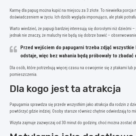
Karmę dla papug można kupić na miejscu za 3 złote. To niewielka porcja 
doświadczeniem w życiu. Ich dziób wygląda imponująco, ale ptaki potrafi
Warto wiedzieć, że papugi bardziej interesują się dorosłymi niż dziećmi 
jednak nie znaczy, że maluchy nie będą się dobrze bawić – obserwowanie 
Przed wejściem do papugarni trzeba zdjąć wszystkie bł
odstaje, więc bez wahania będą próbowały to zbadać
Dla osób, które potrzebują więcej czasu na oswojenie się z ptakami l
pomieszczenia.
Dla kogo jest ta atrakcja
Papugarnia sprawdza się przede wszystkim jako atrakcja dla rodzin z dzieć
powtórzyć gdzie indziej. Osoby starsze również chętnie odwiedzają to mie
Wizyta zajmuje zazwyczaj od 30 minut do godziny, choć można zostać dł