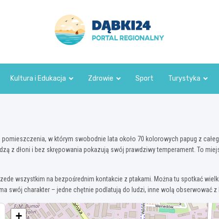
dabki24.pl
Kultura i Edukacja
Zdrowie
Sport
Turystyka
 pomieszczenia, w którym swobodnie lata około 70 kolorowych papug z całego ś
dzą z dłoni i bez skrępowania pokazują swój prawdziwy temperament. To miejsc
rzede wszystkim na bezpośrednim kontakcie z ptakami. Można tu spotkać wielkie
a swój charakter – jedne chętnie podlatują do ludzi, inne wolą obserwować z 
+