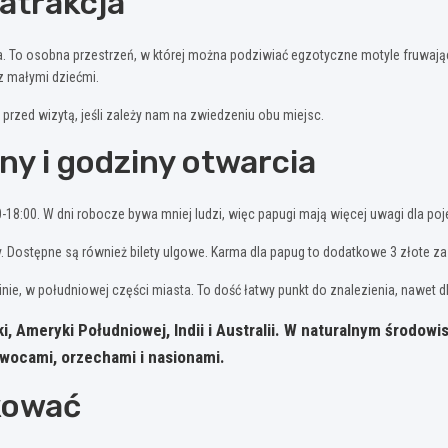
atrakcja
. To osobna przestrzeń, w której można podziwiać egzotyczne motyle fruwają
 z małymi dziećmi.
 przed wizytą, jeśli zależy nam na zwiedzeniu obu miejsc.
ny i godziny otwarcia
18:00. W dni robocze bywa mniej ludzi, więc papugi mają więcej uwagi dla po
 Dostępne są również bilety ulgowe. Karma dla papug to dodatkowe 3 złote za 
inie, w południowej części miasta. To dość łatwy punkt do znalezienia, nawet 
, Ameryki Południowej, Indii i Australii. W naturalnym środowi
owocami, orzechami i nasionami.
rkować