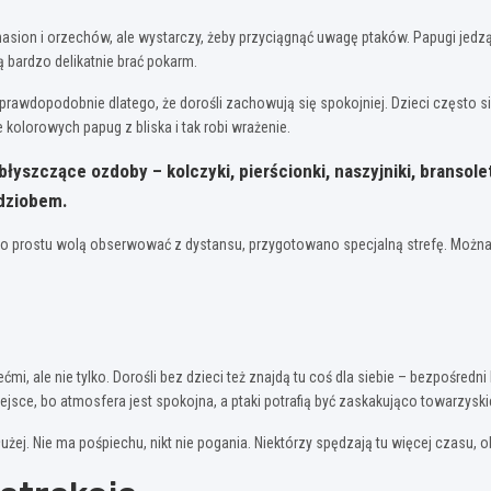
nasion i orzechów, ale wystarczy, żeby przyciągnąć uwagę ptaków. Papugi jedzą
ą bardzo delikatnie brać pokarm.
– prawdopodobnie dlatego, że dorośli zachowują się spokojniej. Dzieci często 
kolorowych papug z bliska i tak robi wrażenie.
yszczące ozdoby – kolczyki, pierścionki, naszyjniki, bransoletk
 dziobem.
ub po prostu wolą obserwować z dystansu, przygotowano specjalną strefę. Moż
mi, ale nie tylko. Dorośli bez dzieci też znajdą tu coś dla siebie – bezpośred
jsce, bo atmosfera jest spokojna, a ptaki potrafią być zaskakująco towarzyski
użej. Nie ma pośpiechu, nikt nie pogania. Niektórzy spędzają tu więcej czas