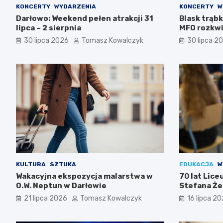
KONCERTY
WYDARZENIA
KONCERTY
W
Darłowo: Weekend pełen atrakcji 31
Blask trąbk
lipca – 2 sierpnia
MFO rozkwi
30 lipca 2026
Tomasz Kowalczyk
30 lipca 2
KULTURA
SZTUKA
EDUKACJA
W
Wakacyjna ekspozycja malarstwa w
70 lat Lic
O.W. Neptun w Darłowie
Stefana Że
Świętuj z n
21 lipca 2026
Tomasz Kowalczyk
16 lipca 2