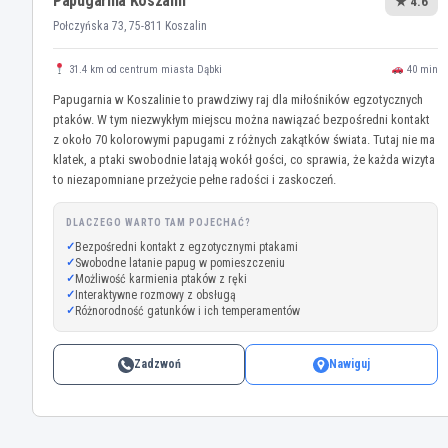
Papugarnia Koszalin
★ 4.6
Połczyńska 73, 75-811 Koszalin
31.4 km od centrum miasta Dąbki
40 min
Papugarnia w Koszalinie to prawdziwy raj dla miłośników egzotycznych
ptaków. W tym niezwykłym miejscu można nawiązać bezpośredni kontakt
z około 70 kolorowymi papugami z różnych zakątków świata. Tutaj nie ma
klatek, a ptaki swobodnie latają wokół gości, co sprawia, że każda wizyta
to niezapomniane przeżycie pełne radości i zaskoczeń.
DLACZEGO WARTO TAM POJECHAĆ?
Bezpośredni kontakt z egzotycznymi ptakami
Swobodne latanie papug w pomieszczeniu
Możliwość karmienia ptaków z ręki
Interaktywne rozmowy z obsługą
Różnorodność gatunków i ich temperamentów
Zadzwoń
Nawiguj