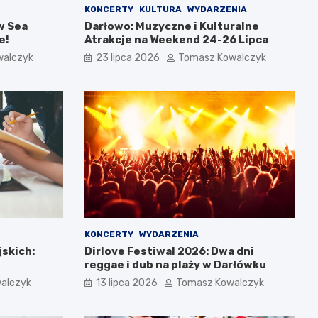
KONCERTY
KULTURA
WYDARZENIA
w Sea
Darłowo: Muzyczne i Kulturalne
e!
Atrakcje na Weekend 24-26 Lipca
walczyk
23 lipca 2026
Tomasz Kowalczyk
KONCERTY
WYDARZENIA
jskich:
Dirlove Festiwal 2026: Dwa dni
reggae i dub na plaży w Darłówku
alczyk
13 lipca 2026
Tomasz Kowalczyk