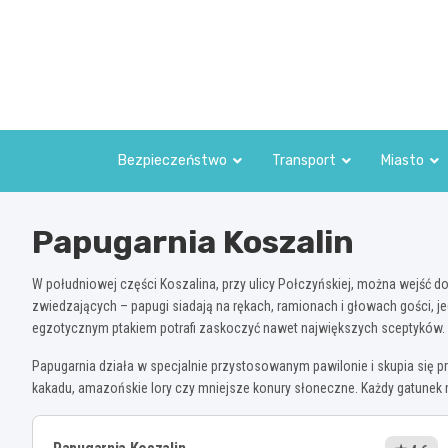
Skip
to
content
Bezpieczeństwo
Transport
Miasto
Papugarnia Koszalin
W południowej części Koszalina, przy ulicy Połczyńskiej, można wejść do
zwiedzających – papugi siadają na rękach, ramionach i głowach gości, je
egzotycznym ptakiem potrafi zaskoczyć nawet największych sceptyków.
Papugarnia działa w specjalnie przystosowanym pawilonie i skupia się p
kakadu, amazońskie lory czy mniejsze konury słoneczne. Każdy gatunek m