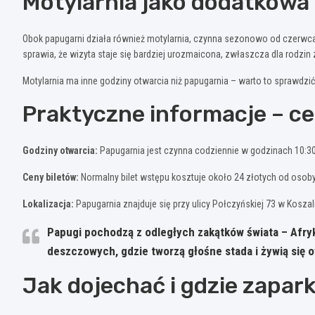
Motylarnia jako dodatkowa 
Obok papugarni działa również motylarnia, czynna sezonowo od czerwca
sprawia, że wizyta staje się bardziej urozmaicona, zwłaszcza dla rodzin
Motylarnia ma inne godziny otwarcia niż papugarnia – warto to sprawdzić
Praktyczne informacje – ce
Godziny otwarcia:
Papugarnia jest czynna codziennie w godzinach 10:30-
Ceny biletów:
Normalny bilet wstępu kosztuje około 24 złotych od osoby.
Lokalizacja:
Papugarnia znajduje się przy ulicy Połczyńskiej 73 w Koszal
Papugi pochodzą z odległych zakątków świata – Afryki
deszczowych, gdzie tworzą głośne stada i żywią się 
Jak dojechać i gdzie zapa