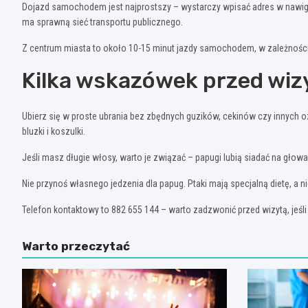
Dojazd samochodem jest najprostszy – wystarczy wpisać adres w nawiga
ma sprawną sieć transportu publicznego.
Z centrum miasta to około 10-15 minut jazdy samochodem, w zależności o
Kilka wskazówek przed wiz
Ubierz się w proste ubrania bez zbędnych guzików, cekinów czy innych o
bluzki i koszulki.
Jeśli masz długie włosy, warto je związać – papugi lubią siadać na głowa
Nie przynoś własnego jedzenia dla papug. Ptaki mają specjalną dietę, a
Telefon kontaktowy to 882 655 144 – warto zadzwonić przed wizytą, jeśl
Warto przeczytać