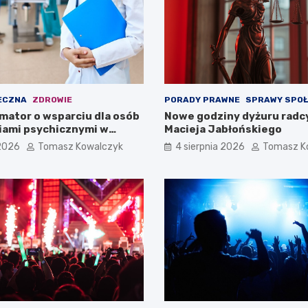
ECZNA
ZDROWIE
PORADY PRAWNE
SPRAWY SPO
mator o wsparciu dla osób
Nowe godziny dyżuru radc
iami psychicznymi w
Macieja Jabłońskiego
pomorskiem na 2026 rok
 2026
Tomasz Kowalczyk
4 sierpnia 2026
Tomasz K