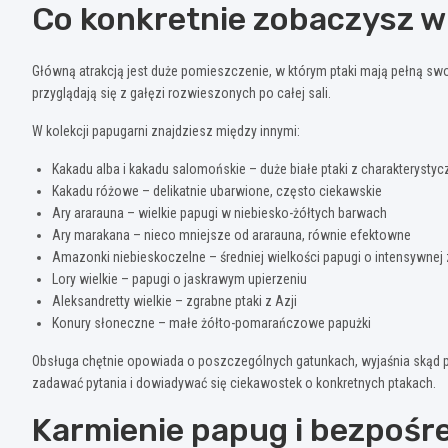
Co konkretnie zobaczysz w 
Główną atrakcją jest duże pomieszczenie, w którym ptaki mają pełną swo
przyglądają się z gałęzi rozwieszonych po całej sali.
W kolekcji papugarni znajdziesz między innymi:
Kakadu alba i kakadu salomońskie – duże białe ptaki z charakteryst
Kakadu różowe – delikatnie ubarwione, często ciekawskie
Ary ararauna – wielkie papugi w niebiesko-żółtych barwach
Ary marakana – nieco mniejsze od ararauna, równie efektowne
Amazonki niebieskoczelne – średniej wielkości papugi o intensywnej 
Lory wielkie – papugi o jaskrawym upierzeniu
Aleksandretty wielkie – zgrabne ptaki z Azji
Konury słoneczne – małe żółto-pomarańczowe papużki
Obsługa chętnie opowiada o poszczególnych gatunkach, wyjaśnia skąd p
zadawać pytania i dowiadywać się ciekawostek o konkretnych ptakach.
Karmienie papug i bezpośr