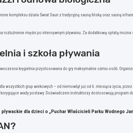
nie kompleksu działa Świat Saun z tradycyjną sauną fińską oraz sauną infrared
 rozluźnienie mięśni po intensywnym pływaniu. Za dodatkową opłatą można sk
lnia i szkoła pływania
woczesna kręgielnia przystosowana do gry maksymalnie ośmiu osób. Organizowa
dla wszystkich grup wiekowych – od niemowląt już od 6. miesiąca życia, przez 
a korygujące wady postawy. Doświadczeni instruktorzy dostosowują program d
ływackie dla dzieci o „Puchar Właścicieli Parku Wodnego Jan 
JAN?