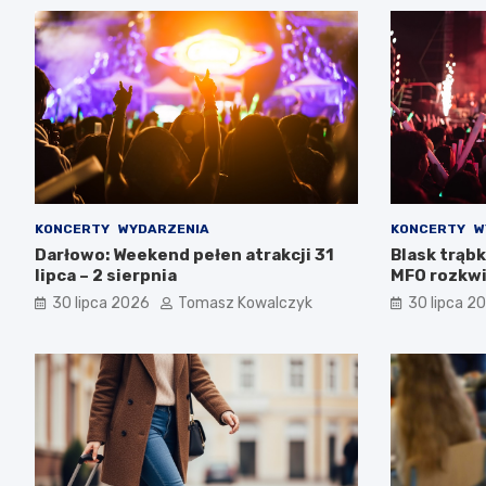
KONCERTY
WYDARZENIA
KONCERTY
W
Darłowo: Weekend pełen atrakcji 31
Blask trąbk
lipca – 2 sierpnia
MFO rozkwi
30 lipca 2026
Tomasz Kowalczyk
30 lipca 2