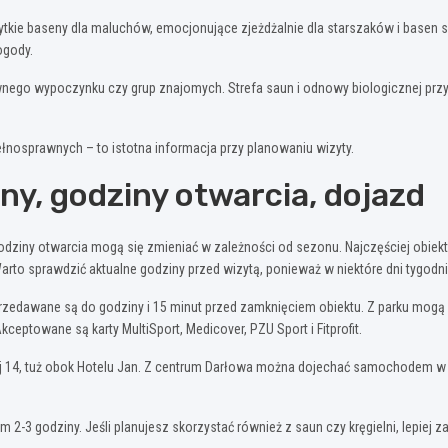
tkie baseny dla maluchów, emocjonujące zjeżdżalnie dla starszaków i basen spo
ogody.
wnego wypoczynku czy grup znajomych. Strefa saun i odnowy biologicznej przyc
łnosprawnych – to istotna informacja przy planowaniu wizyty.
ny, godziny otwarcia, dojazd
godziny otwarcia mogą się zmieniać w zależności od sezonu. Najczęściej obiekt
Warto sprawdzić aktualne godziny przed wizytą, ponieważ w niektóre dni tygodni
 sprzedawane są do godziny i 15 minut przed zamknięciem obiektu. Z parku mogą 
Akceptowane są karty MultiSport, Medicover, PZU Sport i Fitprofit.
 14, tuż obok Hotelu Jan. Z centrum Darłowa można dojechać samochodem w kilk
-3 godziny. Jeśli planujesz skorzystać również z saun czy kręgielni, lepiej z