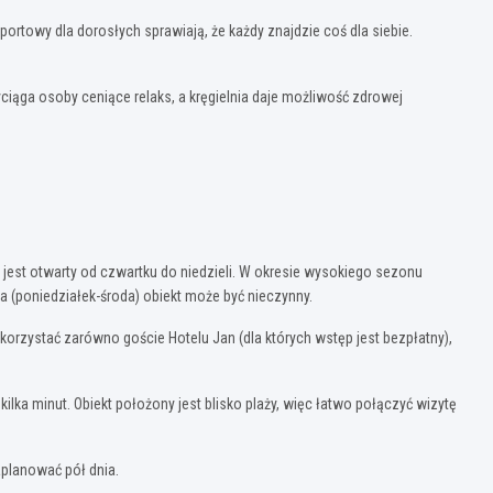
rtowy dla dorosłych sprawiają, że każdy znajdzie coś dla siebie.
iąga osoby ceniące relaks, a kręgielnia daje możliwość zdrowej
 jest otwarty od czwartku do niedzieli. W okresie wysokiego sezonu
a (poniedziałek-środa) obiekt może być nieczynny.
korzystać zarówno goście Hotelu Jan (dla których wstęp jest bezpłatny),
a minut. Obiekt położony jest blisko plaży, więc łatwo połączyć wizytę
aplanować pół dnia.