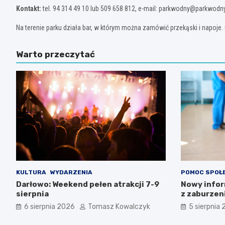
Kontakt:
tel. 94 314 49 10 lub 509 658 812, e-mail:
parkwodny@parkwodny
Na terenie parku działa bar, w którym można zamówić przekąski i napoje
Warto przeczytać
KULTURA
WYDARZENIA
POMOC SPOŁ
Darłowo: Weekend pełen atrakcji 7-9
Nowy infor
sierpnia
z zaburzen
Zachodnio
6 sierpnia 2026
Tomasz Kowalczyk
5 sierpnia