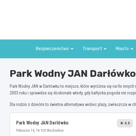
Skip
to
content
Bezpieczeństwo
Transport
Miasto
Park Wodny JAN Darłówko
Park Wodny JAN w Darłówku to miejsce, które wyróżnia się na tle innyc
2003 roku i sprawdza się doskonale wtedy, gdy bałtycka pogoda nie roz
Dla rodzin z dziećmi to świetna alternatywa wobec plaży, zwłaszcza w ch
Park Wodny JAN Darłówko
★ 4.0
Północna 14, 76-150 Wschodnie