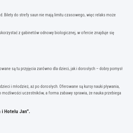
. Bilety do strefy saun nie mają limitu czasowego, więc relaks może
orzystać z gabinetów odnowy biologicznej, w ofercie znajduje się
ne są tu przyjęcia zarówno dla dzieci, jak i dorosłych – dobry pomysł
dzieci i młodzież, aż po dorosłych. Oferowane są kursy nauki pływania,
o możliwości uczestników, a forma zabawy sprawia, że nauka przebiega
i Hotelu Jan”.