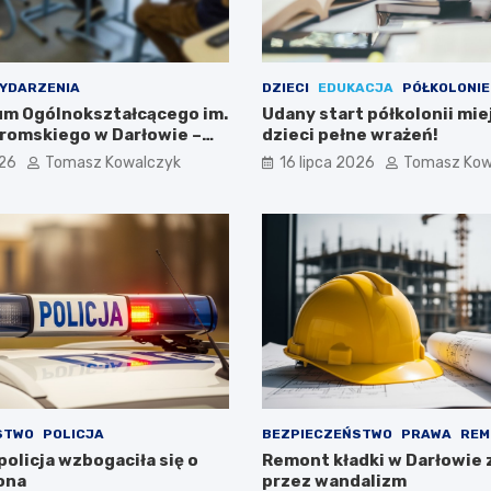
YDARZENIA
DZIECI
EDUKACJA
PÓŁKOLONIE
eum Ogólnokształcącego im.
Udany start półkolonii mie
romskiego w Darłowie –
dzieci pełne wrażeń!
ami!
026
Tomasz Kowalczyk
16 lipca 2026
Tomasz Kow
STWO
POLICJA
BEZPIECZEŃSTWO
PRAWA
REM
olicja wzbogaciła się o
Remont kładki w Darłowie 
ona
przez wandalizm