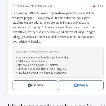
13.0 km od centrum miasta Dąbki
18 min
Park Wodny JAN w Darłówku to prawdziwa perełka dla miłośników
wodnych przygód. Jako jedyny w Europie obiekt korzystający z
przefiltrowanej wody morskiej, oferuje unikalne doświadczenia
niezależnie od pogody. To idealne miejsce dla rodzin z dziećmi oraz
wszystkich, którzy pragną oderwać się od plażowych rutyn. Przyjdź i
odkryj, jak wspaniale można spędzić czas w wodzie, korzystając z
dobrodziejstw Bałtyku.
DLACZEGO WARTO TAM POJECHAĆ?
jedyny aquapark w Europie z wodą morską
relaks w strefie wellness
zjeżdżalnie o długości 230 metrów
atrakcje dla dzieci: dzika rzeka i gejzery
możliwość pływania w basenie sportowym
Zadzwoń
Nawiguj