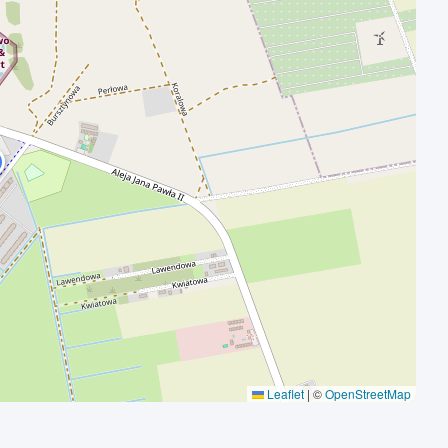
Leaflet
|
©
OpenStreetMap