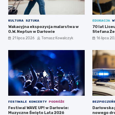
KULTURA
SZTUKA
EDUKACJA
W
Wakacyjna ekspozycja malarstwa w
70 lat Lic
O.W. Neptun w Darłowie
Stefana Że
Świętuj z n
21 lipca 2026
Tomasz Kowalczyk
16 lipca 2
FESTIWALE
KONCERTY
PODRÓŻE
BEZPIECZEŃ
Festiwal WAVE UP! w Darłowie:
Darłowska p
Muzyczne Święto Lata 2026
nowego dr