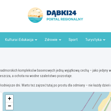
dabki24.pl
Kultura i Edukacja
Zdrowie
Sport
Turystyka
h nadmorskich kompleksów basenowych jedną wyjątkową cechą – jako jedyny w 
pieszcza, a ochota na wodne szaleństwo pozostaje.
łodniejsze dni. Warto też zajrzeć tutaj po prostu dla odmiany – nie każdy dzi
+
−