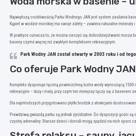
Woda morska w basenie – u
Największą osobliwością Parku Wodnego JAN jest system zasilania basenó
Kąpiel w wodzie morskiej ma swoje zalety – zawiera naturalne minerały i
W praktyce oznacza to, że można cieszyć się dobrodziejstwami morza be
baseny czymś więcej niż zwykłym kompleksem rekreacyjnym.
Park Wodny JAN został otwarty w 2003 roku i od teg
Co oferuje Park Wodny JAN 
Kompleks dysponuje łączną powierzchnią lustra wody wynoszącą 1500 m².
rekreacyjne – duży i mały, przy czym ten mniejszy łączy się z basenem 
Dla najmłodszych przygotowano płytki brodzik z atrakcjami dostosowanym
Prawdziwą gwiazdą parku są jednak zjeżdżalnie. Do dyspozycji gości są 
czystej adrenaliny. Starsze dzieci i dorośli mogą spędzić na nich sporo cz
Strefa relaksu – sauny, jac