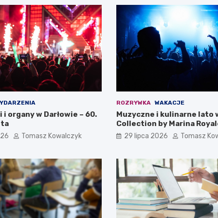
YDARZENIA
ROZRYWKA
WAKACJE
i i organy w Darłowie – 60.
Muzyczne i kulinarne lato 
ta
Collection by Marina Royal
026
Tomasz Kowalczyk
29 lipca 2026
Tomasz Ko