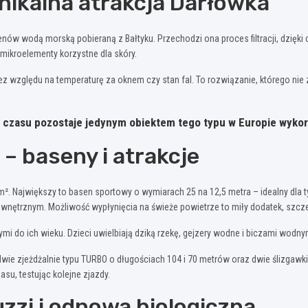
nikalna atrakcja Darłówka
w wodą morską pobieraną z Bałtyku. Przechodzi ona proces filtracji, dzięki cz
 mikroelementy korzystne dla skóry.
z względu na temperaturę za oknem czy stan fal. To rozwiązanie, którego nie
o czasu pozostaje jedynym obiektem tego typu w Europie wyko
– baseny i atrakcje
 Największy to basen sportowy o wymiarach 25 na 12,5 metra – idealny dla ty
zewnętrznym. Możliwość wypłynięcia na świeże powietrze to miły dodatek, szcz
i do ich wieku. Dzieci uwielbiają dziką rzekę, gejzery wodne i biczami wodny
dwie zjeżdżalnie typu TURBO o długościach 104 i 70 metrów oraz dwie ślizgaw
asu, testując kolejne zjazdy.
uzzi i odnowa biologiczna