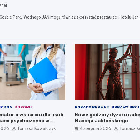
.net
. Goście Parku Wodnego JAN mogą również skorzystać z restauracji Hotelu Jan,
ECZNA
ZDROWIE
PORADY PRAWNE
SPRAWY SPO
mator o wsparciu dla osób
Nowe godziny dyżuru radc
iami psychicznymi w
Macieja Jabłońskiego
pomorskiem na 2026 rok
 2026
Tomasz Kowalczyk
4 sierpnia 2026
Tomasz K