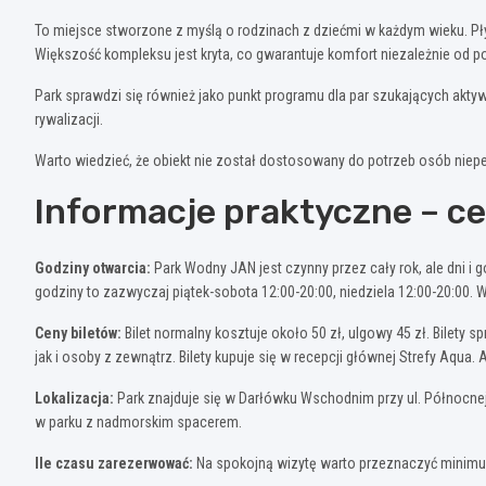
To miejsce stworzone z myślą o rodzinach z dziećmi w każdym wieku. Pły
Większość kompleksu jest kryta, co gwarantuje komfort niezależnie od p
Park sprawdzi się również jako punkt programu dla par szukających akty
rywalizacji.
Warto wiedzieć, że obiekt nie został dostosowany do potrzeb osób niepe
Informacje praktyczne – ce
Godziny otwarcia:
Park Wodny JAN jest czynny przez cały rok, ale dni i 
godziny to zazwyczaj piątek-sobota 12:00-20:00, niedziela 12:00-20:00. 
Ceny biletów:
Bilet normalny kosztuje około 50 zł, ulgowy 45 zł. Bilety
jak i osoby z zewnątrz. Bilety kupuje się w recepcji głównej Strefy Aqua. 
Lokalizacja:
Park znajduje się w Darłówku Wschodnim przy ul. Północnej
w parku z nadmorskim spacerem.
Ile czasu zarezerwować:
Na spokojną wizytę warto przeznaczyć minimum 2