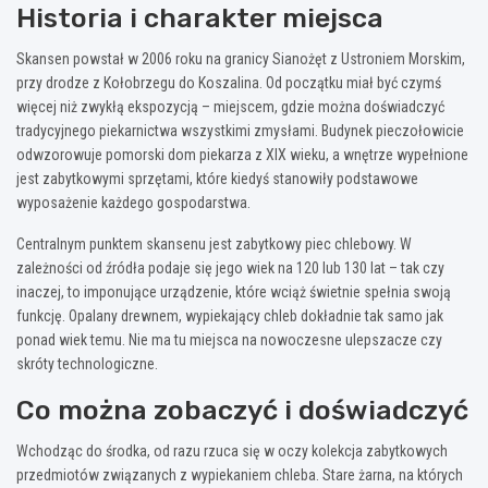
Historia i charakter miejsca
Skansen powstał w 2006 roku na granicy Sianożęt z Ustroniem Morskim,
przy drodze z Kołobrzegu do Koszalina. Od początku miał być czymś
więcej niż zwykłą ekspozycją – miejscem, gdzie można doświadczyć
tradycyjnego piekarnictwa wszystkimi zmysłami. Budynek pieczołowicie
odwzorowuje pomorski dom piekarza z XIX wieku, a wnętrze wypełnione
jest zabytkowymi sprzętami, które kiedyś stanowiły podstawowe
wyposażenie każdego gospodarstwa.
Centralnym punktem skansenu jest zabytkowy piec chlebowy. W
zależności od źródła podaje się jego wiek na 120 lub 130 lat – tak czy
inaczej, to imponujące urządzenie, które wciąż świetnie spełnia swoją
funkcję. Opalany drewnem, wypiekający chleb dokładnie tak samo jak
ponad wiek temu. Nie ma tu miejsca na nowoczesne ulepszacze czy
skróty technologiczne.
Co można zobaczyć i doświadczyć
Wchodząc do środka, od razu rzuca się w oczy kolekcja zabytkowych
przedmiotów związanych z wypiekaniem chleba. Stare żarna, na których