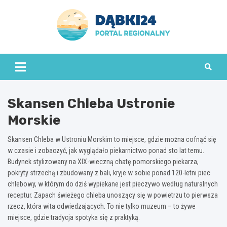
Skip
to
content
dabki24.pl
Skansen Chleba Ustronie
Morskie
Skansen Chleba w Ustroniu Morskim to miejsce, gdzie można cofnąć się
w czasie i zobaczyć, jak wyglądało piekarnictwo ponad sto lat temu.
Budynek stylizowany na XIX-wieczną chatę pomorskiego piekarza,
pokryty strzechą i zbudowany z bali, kryje w sobie ponad 120-letni piec
chlebowy, w którym do dziś wypiekane jest pieczywo według naturalnych
receptur. Zapach świeżego chleba unoszący się w powietrzu to pierwsza
rzecz, która wita odwiedzających. To nie tylko muzeum – to żywe
miejsce, gdzie tradycja spotyka się z praktyką.