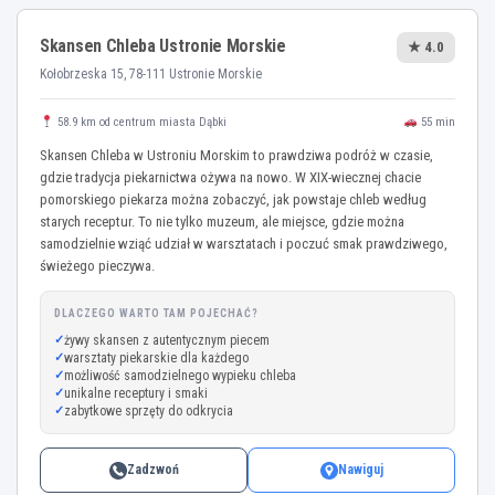
Skansen Chleba Ustronie Morskie
★ 4.0
Kołobrzeska 15, 78-111 Ustronie Morskie
58.9 km od centrum miasta Dąbki
55 min
Skansen Chleba w Ustroniu Morskim to prawdziwa podróż w czasie,
gdzie tradycja piekarnictwa ożywa na nowo. W XIX-wiecznej chacie
pomorskiego piekarza można zobaczyć, jak powstaje chleb według
starych receptur. To nie tylko muzeum, ale miejsce, gdzie można
samodzielnie wziąć udział w warsztatach i poczuć smak prawdziwego,
świeżego pieczywa.
DLACZEGO WARTO TAM POJECHAĆ?
żywy skansen z autentycznym piecem
warsztaty piekarskie dla każdego
możliwość samodzielnego wypieku chleba
unikalne receptury i smaki
zabytkowe sprzęty do odkrycia
Zadzwoń
Nawiguj