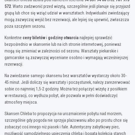
572
. Warto zadzwonić przed wizytą, szczególnie jeśli planuje się przyjazd
grupą lub chce się wziąć udział w warsztatach. Indywidualni zwiedzający
mogą zazwyczaj wejść bez rezerwacji, ale lepiej się upewnić, zwłaszcza
poza szczytem sezonu.
Konkretne
ceny biletów
i
godziny otwarcia
najlepiej sprawdzić
bezpośrednio w skansenie lub na ich stronie internetowej, ponieważ
mogą się zmieniać w zależności od sezonu. Warsztaty piekarskie i
garncarskie są zazwyczaj wyceniane osobno i wymagają wcześniejszej
rezerwacji.
Na zwiedzanie samego skansenu bez warsztatów wystarczy około 30-
45 minut. Jeśli doliczy się warsztaty i poczęstunek, należy zarezerwować
sobie co najmniej 1,5-2 godziny. Można też połączyć wizytę z posiłkiem
w restauracji, co wydłuża pobyt, ale pozwala w pełni doświadczyć
atmosfery miejsca.
Skansen Chleba to propozycja na urozmaicenie pobytu nad morzem,
szczególnie gdy pogoda nie sprzyja plażowaniu albo po prostu chce się
zobaczyć coś innego niż piasek i fale. Autentyczny zabytkowy piec,
możliwość samodzielnego upieczenia chleba i bogata kolekcja starych