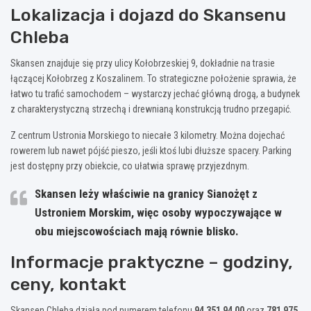
Lokalizacja i dojazd do Skansenu
Chleba
Skansen znajduje się przy ulicy Kołobrzeskiej 9, dokładnie na trasie
łączącej Kołobrzeg z Koszalinem. To strategiczne położenie sprawia, że
łatwo tu trafić samochodem – wystarczy jechać główną drogą, a budynek
z charakterystyczną strzechą i drewnianą konstrukcją trudno przegapić.
Z centrum Ustronia Morskiego to niecałe 3 kilometry. Można dojechać
rowerem lub nawet pójść pieszo, jeśli ktoś lubi dłuższe spacery. Parking
jest dostępny przy obiekcie, co ułatwia sprawę przyjezdnym.
Skansen leży właściwie na granicy Sianożęt z
Ustroniem Morskim, więc osoby wypoczywające w
obu miejscowościach mają równie blisko.
Informacje praktyczne – godziny,
ceny, kontakt
Skansen Chleba działa pod numerem telefonu
94 351 94 00
oraz
781 975