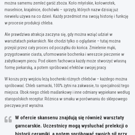
można samemu zemleć garść zboża. Koło młyńskie, kołowrotek,
maselnice, krajalnice, dochówki – sprzęty, których nazw dzisiaj już
niewielu używa na co dzień. Każdy przedmiot ma swoją historię i funkcję
w procesie produkcji chleba.
Ale prawdziwa atrakcja zaczyna się, gdy można wziąć udział w
warsztatach piekarskich. Nie chodzi tylko o oglądanie – tutaj można
przejść przez cały proces od początku do końca. Zmielenie mąki,
przygotowanie ciasta, uformowanie bochenka i wreszcie pieczenie w
zabytkowym piecu. Pod okiem fachowca każdy może stworzyć własną
formę piekarską, a potem spróbować efektów swojej pracy.
W koszu przy wejściu leżą bochenki różnych chlebów – każdego można
spróbować. Chleb sarmacki, 100% żytni na zakwasie, to specjalność tego
miejsca. Obok niego chleb maślankowy i inne odmiany wypiekane według
staropolskich receptur. Różnica w smaku w porównaniu do sklepowego
pieczywa jest wyraźna.
W ofercie skansenu znajdują się również warsztaty
garncarskie. Uczestnicy mogą wysłuchać prelekcji o
historii ceramiki, a potem spróbować swoich sił przy