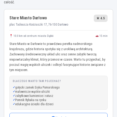
całość.
Stare Miasto Darłowo
★ 4.5
plac Tadeusza Kościuszki 17, 76-150 Darłowo
10.0 km od centrum miasta Dąbki
15 min
Stare Miasto w Darłowie to prawdziwa perełka nadmorskiego
krajobrazu, gdzie historia spotyka się z urokliwą architekturą.
Zachowany średniowieczny układ ulic oraz cenne zabytki tworzą
niepowtarzalny klimat, który przenosi w czasie. Warto tu przyjechać, by
poczuć magię wąskich uliczek i odkryć fascynujące historie związane z
tym miejscem.
DLACZEGO WARTO TAM POJECHAĆ?
gotycki zamek Eryka Pomorskiego
malownicze wąskie uliczki
zabytkowe kamienice i ratusz
Pomnik Rybaka na rynku
edukacyjne ścieżki dla dzieci