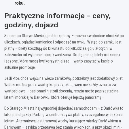
roku.
Praktyczne informacje – ceny,
godziny, dojazd
Spacer po Starym Mieście jest bezpłatny – można swobodnie chodzić po
uliczkach, oglądać kamienice i odpocząć na rynku. Wstęp do zamku jest
płatny – bilety kosztują od kilkunastu do kilkudziesięciu złotych, w
zależności od wybranej opcji zwiedzania. Dostępne są bilety rodzinne i
łączone, które mogą być korzystniejsze – warto zapytać w kasie o
aktualne promocje.
Jeśli ktoś chce wejść na wieżę zamkową, potrzebny jest dodatkowy bilet.
Widoki można podziwiać tylko przez okna, więc nie każdy uzna to za
wartościowe – pasjonaci historii docenią, reszta może poprzestać na
latarni morskiej w Darłówku, która oferuje lepszą panoramę.
Do Starego Miasta najwygodniej dojechać samochodem – z Darłówka to
kilka minut jazdy. Parking w centrum bywa płatny, szczególnie w sezonie
letnim. Alternatywą jest tramwaj wodny kursujący między Darłówkiem a
Darłowem – szybka przeprawa bez stania w korkach, a przy okazji mini-