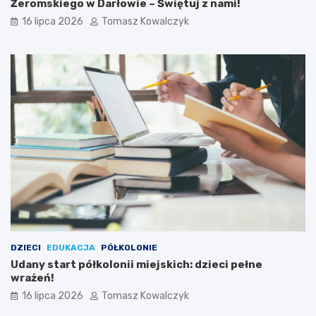
Żeromskiego w Darłowie – Świętuj z nami!
16 lipca 2026
Tomasz Kowalczyk
DZIECI
EDUKACJA
PÓŁKOLONIE
Udany start półkolonii miejskich: dzieci pełne
wrażeń!
16 lipca 2026
Tomasz Kowalczyk