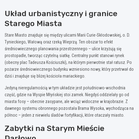
Układ urbanistyczny i granice
Starego Miasta
Stare Miasto znajduje się między ulicami Marii Curie-Skłodowskiej, o. D.
Tynieckiego, Wałową oraz rzeką Wieprzą. Ten obszar to efekt
średniowiecznego planowania przestrzennego – ulice krzyżują się
prostopadle, tworząc czytelną siatkę. Centralny punkt stanowi rynek
(obecny plac Tadeusza Kościuszki), na którym pierwotnie stał ratusz. Po
pożarze średniowiecznego budynku wzniesiono nowy, który przetrwał do
dziś i znajduje się bliżej kościoła mariackiego.
Jedyną nieregularnością w tym układzie jest południowo-wschodnia
część, gdzie na Wyspie Młyńskiej stoi zamek. Niegdyś oddzielały go od
miasta fosy – obecnie zasypane, ale wciąż widoczne w krajobrazie. Z
dawnego systemu obronnego pozostała Brama Wysoka, wychodząca na
północ – jeden z niewielu śladów fortyfikacji, które otaczały miasto.
Zabytki na Starym Mieście
Darłowo