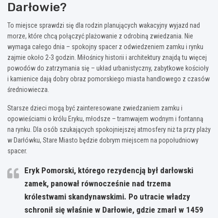
Darłowie?
To miejsce sprawdzi się dla rodzin planujących wakacyjny wyjazd nad
morze, które chcą połączyć plażowanie z odrobiną zwiedzania. Nie
wymaga całego dnia – spokojny spacer z odwiedzeniem zamku i rynku
zajmie około 2-3 godzin. Miłośnicy historii i architektury znajdą tu więcej
powodów do zatrzymania się – układ urbanistyczny, zabytkowe kościoły
i kamienice dają dobry obraz pomorskiego miasta handlowego z czasów
średniowiecza.
Starsze dzieci mogą być zainteresowane zwiedzaniem zamku i
opowieściami o królu Eryku, młodsze – tramwajem wodnym i fontanną
na rynku. Dla osób szukających spokojniejszej atmosfery niż ta przy plaży
w Darłówku, Stare Miasto będzie dobrym miejscem na popołudniowy
spacer.
Eryk Pomorski, którego rezydencją był darłowski
zamek, panował równocześnie nad trzema
królestwami skandynawskimi. Po utracie władzy
schronił się właśnie w Darłowie, gdzie zmarł w 1459