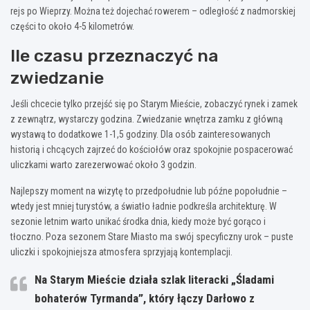
rejs po Wieprzy. Można też dojechać rowerem – odległość z nadmorskiej
części to około 4-5 kilometrów.
Ile czasu przeznaczyć na
zwiedzanie
Jeśli chcecie tylko przejść się po Starym Mieście, zobaczyć rynek i zamek
z zewnątrz, wystarczy godzina. Zwiedzanie wnętrza zamku z główną
wystawą to dodatkowe 1-1,5 godziny. Dla osób zainteresowanych
historią i chcących zajrzeć do kościołów oraz spokojnie pospacerować
uliczkami warto zarezerwować około 3 godzin.
Najlepszy moment na wizytę to przedpołudnie lub późne popołudnie –
wtedy jest mniej turystów, a światło ładnie podkreśla architekturę. W
sezonie letnim warto unikać środka dnia, kiedy może być gorąco i
tłoczno. Poza sezonem Stare Miasto ma swój specyficzny urok – puste
uliczki i spokojniejsza atmosfera sprzyjają kontemplacji.
Na Starym Mieście działa szlak literacki „Śladami
bohaterów Tyrmanda”, który łączy Darłowo z