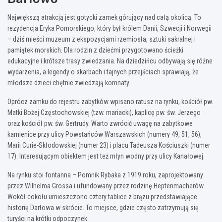
Największą atrakcją jest gotycki zamek górujący nad całą okolicą. To
rezydencja Eryka Pomorskiego, który był królem Danii, Szwecji i Norwegii
– dziś mieści muzeum z ekspozycjami rzemiosła, sztuki sakralnej i
pamiątek morskich. Dla rodzin z dziećmi przygotowano ścieżki
edukacyjne i krótsze trasy zwiedzania. Na dziedzińcu odbywają się różne
wydarzenia, a legendy o skarbach i tajnych przejściach sprawiają, że
młodsze dzieci chętnie zwiedzają komnaty.
Oprócz zamku do rejestru zabytków wpisano ratusz na rynku, kościół pw.
Matki Bożej Częstochowskiej (tzw. mariacki), kaplicę pw. św. Jerzego
oraz kościół pw. św. Gertrudy. Warto zwrócić uwagę na zabytkowe
kamienice przy ulicy Powstańców Warszawskich (numery 49, 51, 56),
Marii Curie-Skłodowskiej (numer 23) i placu Tadeusza Kościuszki (numer
17). Interesującym obiektem jest też młyn wodny przy ulicy Kanałowej.
Na rynku stoi fontanna – Pomnik Rybaka z 1919 roku, zaprojektowany
przez Wilhelma Grossa i ufundowany przez rodzinę Heptenmacherów.
Wokół cokołu umieszczono cztery tablice z brązu przedstawiające
historię Darłowa w skrócie. To miejsce, gdzie często zatrzymują się
turyści na krótki odpoczynek.