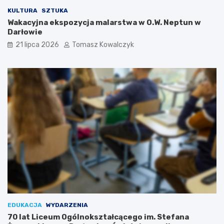
KULTURA
SZTUKA
Wakacyjna ekspozycja malarstwa w O.W. Neptun w
Darłowie
21 lipca 2026
Tomasz Kowalczyk
EDUKACJA
WYDARZENIA
70 lat Liceum Ogólnokształcącego im. Stefana