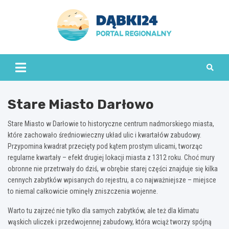
Skip
to
content
dabki24.pl
Stare Miasto Darłowo
Stare Miasto w Darłowie to historyczne centrum nadmorskiego miasta,
które zachowało średniowieczny układ ulic i kwartałów zabudowy.
Przypomina kwadrat przecięty pod kątem prostym ulicami, tworząc
regularne kwartały – efekt drugiej lokacji miasta z 1312 roku. Choć mury
obronne nie przetrwały do dziś, w obrębie starej części znajduje się kilka
cennych zabytków wpisanych do rejestru, a co najważniejsze – miejsce
to niemal całkowicie ominęły zniszczenia wojenne.
Warto tu zajrzeć nie tylko dla samych zabytków, ale też dla klimatu
wąskich uliczek i przedwojennej zabudowy, która wciąż tworzy spójną