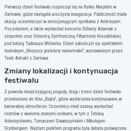
Pierwszy dzień festiwalu rozpoczął się na Rynku Miejskim w
Darłowie, gdzie nastąpiła uroczysta inauguracja. Publiczność miała
okazję uczestniczyć w emocjonującym spotkaniu z Andrzejem
Poczobutem, a także wysłuchać koncertu Elżbiety Adamiak z
zespołem oraz Orkiestrą Symfoniczną Filharmonii Koszalińskiej
pod batutą Tadeusza Wicherka. Dzień zakończył się spektaklem
teatralnym „Wszyscy jesteśmy nienormalni”, wystawionym przez
Teatr Antrakt z Darłowa.
Zmiany lokalizacji i kontynuacja
festiwalu
Z powodu niesprzyjającej pogody, drugi i trzeci dzień festiwalu
przeniesiono do Kina „Bajka”, gdzie wydarzenia kontynuowano w
kameralnej atmosferze. Uczestnicy mieli szansę wysłuchać
rozmów z wieloma znanymi osobami, w tym z Tetianą
Kolesnychenko, Tomaszem Stawiszyńskim i Mikołajem
Grynbergiem. Ważnym punktem programu była debata poświęcona