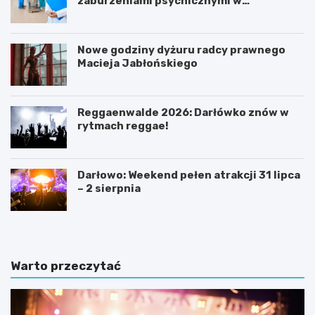
zaburzeniami psychicznymi w
Zachodniopomorskiem na 2026 rok
Nowe godziny dyżuru radcy prawnego
Macieja Jabłońskiego
Reggaenwalde 2026: Darłówko znów w
rytmach reggae!
Darłowo: Weekend pełen atrakcji 31 lipca
– 2 sierpnia
Warto przeczytać