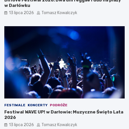
Dirlove Festiwal 2026: Dwa dni reggae i dub na plaży
w Darłówku
13 lipca 2026
Tomasz Kowalczyk
FESTIWALE
KONCERTY
PODRÓŻE
Festiwal WAVE UP! w Darłowie: Muzyczne Święto Lata
2026
13 lipca 2026
Tomasz Kowalczyk