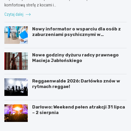
komfortową strefę z kocami i…
Czytaj dalej
Nowy informator o wsparciu dla osób z
zaburzeniami psychicznymi w
Zachodniopomorskiem na 2026 rok
Nowe godziny dyżuru radcy prawnego
Macieja Jabłońskiego
Reggaenwalde 2026: Darłówko znów w
rytmach reggae!
Darłowo: Weekend pełen atrakcji 31 lipca
– 2 sierpnia