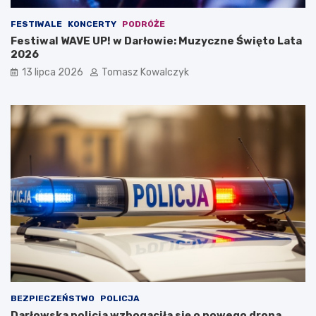
FESTIWALE
KONCERTY
PODRÓŻE
Festiwal WAVE UP! w Darłowie: Muzyczne Święto Lata
2026
13 lipca 2026
Tomasz Kowalczyk
BEZPIECZEŃSTWO
POLICJA
Darłowska policja wzbogaciła się o nowego drona