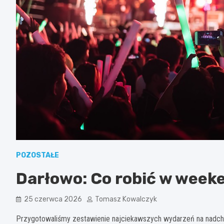
POZOSTAŁE
Darłowo: Co robić w week
25 czerwca 2026
Tomasz Kowalczyk
Przygotowaliśmy zestawienie najciekawszych wydarzeń na nadc