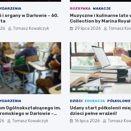
YDARZENIA
ROZRYWKA
WAKACJE
i i organy w Darłowie – 60.
Muzyczne i kulinarne lato 
ta
Collection by Marina Royal
026
Tomasz Kowalczyk
29 lipca 2026
Tomasz Ko
YDARZENIA
DZIECI
EDUKACJA
PÓŁKOLONIE
eum Ogólnokształcącego im.
Udany start półkolonii mie
romskiego w Darłowie –
dzieci pełne wrażeń!
ami!
026
Tomasz Kowalczyk
16 lipca 2026
Tomasz Kow