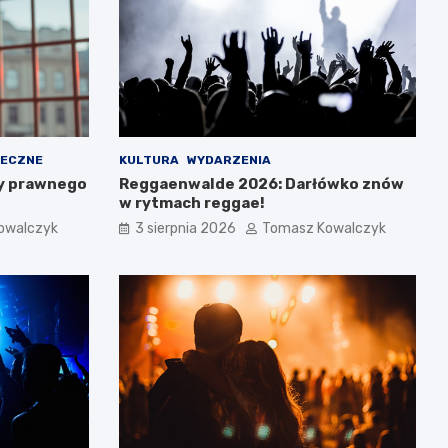
ŁECZNE
KULTURA
WYDARZENIA
y prawnego
Reggaenwalde 2026: Darłówko znów
w rytmach reggae!
owalczyk
3 sierpnia 2026
Tomasz Kowalczyk