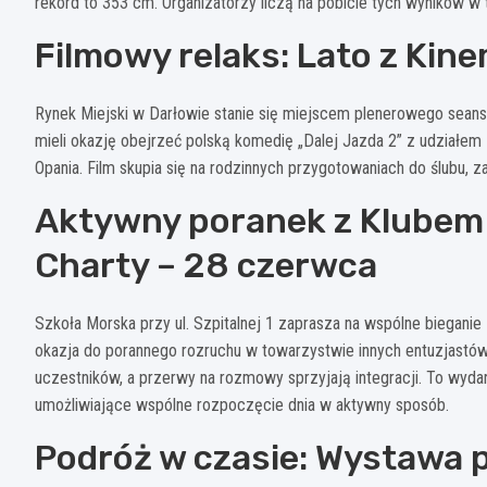
rekord to 353 cm. Organizatorzy liczą na pobicie tych wyników w 
Filmowy relaks: Lato z Ki
Rynek Miejski w Darłowie stanie się miejscem plenerowego seans
mieli okazję obejrzeć polską komedię „Dalej Jazda 2” z udziałem 
Opania. Film skupia się na rodzinnych przygotowaniach do ślubu,
Aktywny poranek z Klubem
Charty – 28 czerwca
Szkoła Morska przy ul. Szpitalnej 1 zaprasza na wspólne bieganie
okazja do porannego rozruchu w towarzystwie innych entuzjastów
uczestników, a przerwy na rozmowy sprzyjają integracji. To wyda
umożliwiające wspólne rozpoczęcie dnia w aktywny sposób.
Podróż w czasie: Wystawa 