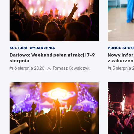
KULTURA
WYDARZENIA
POMOC SPOŁ
Darłowo: Weekend pełen atrakcji 7-9
Nowy infor
sierpnia
z zaburzen
Zachodnio
6 sierpnia 2026
Tomasz Kowalczyk
5 sierpnia