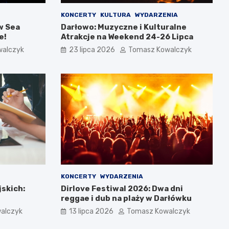
KONCERTY
KULTURA
WYDARZENIA
w Sea
Darłowo: Muzyczne i Kulturalne
e!
Atrakcje na Weekend 24-26 Lipca
walczyk
23 lipca 2026
Tomasz Kowalczyk
KONCERTY
WYDARZENIA
jskich:
Dirlove Festiwal 2026: Dwa dni
reggae i dub na plaży w Darłówku
alczyk
13 lipca 2026
Tomasz Kowalczyk