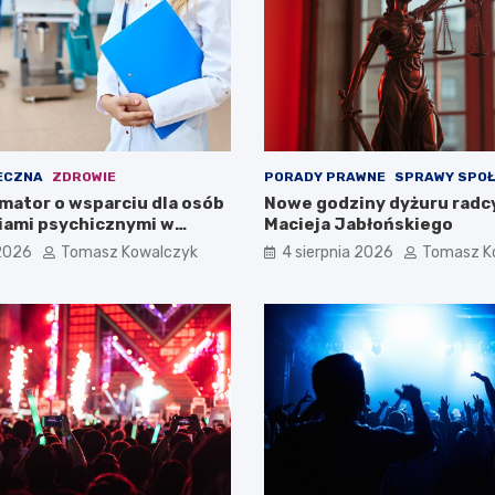
ECZNA
ZDROWIE
PORADY PRAWNE
SPRAWY SPO
mator o wsparciu dla osób
Nowe godziny dyżuru radc
iami psychicznymi w
Macieja Jabłońskiego
pomorskiem na 2026 rok
 2026
Tomasz Kowalczyk
4 sierpnia 2026
Tomasz K