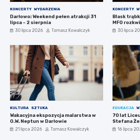
KONCERTY
WYDARZENIA
KONCERTY
W
Darłowo: Weekend pełen atrakcji 31
Blask trąbk
lipca – 2 sierpnia
MFO rozkwi
30 lipca 2026
Tomasz Kowalczyk
30 lipca 2
KULTURA
SZTUKA
EDUKACJA
W
Wakacyjna ekspozycja malarstwa w
70 lat Lic
O.W. Neptun w Darłowie
Stefana Że
Świętuj z n
21 lipca 2026
Tomasz Kowalczyk
16 lipca 2