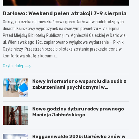
Darłowo: Weekend pełen atrakcji 7-9 sierpnia
Odkryj, co czeka na mieszkańców i gości Darłowa w nadchodzących
dniach! Książkowy wypoczynek na świeżym powietrzu – 7 sierpnia
Przed Miejską Biblioteką Publiczną im. Agnieszki Osieckiej w Darłowie,
ul. Wieniawskiego 19c, zaplanowano wyjątkowe wydarzenie – Piknik
Czytelniczy. Przestrzeń przed biblioteką zostanie przekształcona w
komfortową strefę z kocami i…
Czytaj dalej
Nowy informator o wsparciu dla osób z
zaburzeniami psychicznymi w
Zachodniopomorskiem na 2026 rok
Nowe godziny dyżuru radcy prawnego
Macieja Jabłońskiego
Reggaenwalde 2026: Darłówko znów w