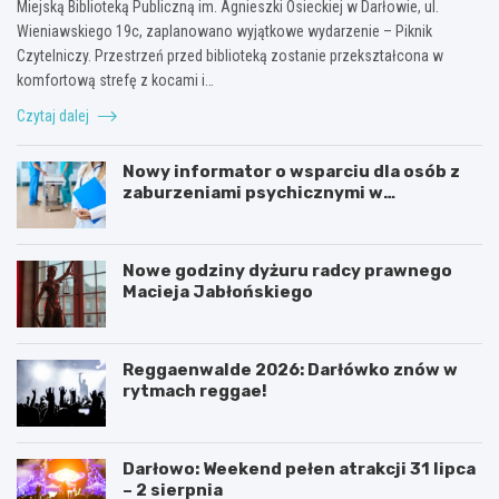
Miejską Biblioteką Publiczną im. Agnieszki Osieckiej w Darłowie, ul.
Wieniawskiego 19c, zaplanowano wyjątkowe wydarzenie – Piknik
Czytelniczy. Przestrzeń przed biblioteką zostanie przekształcona w
komfortową strefę z kocami i…
Czytaj dalej
Nowy informator o wsparciu dla osób z
zaburzeniami psychicznymi w
Zachodniopomorskiem na 2026 rok
Nowe godziny dyżuru radcy prawnego
Macieja Jabłońskiego
Reggaenwalde 2026: Darłówko znów w
rytmach reggae!
Darłowo: Weekend pełen atrakcji 31 lipca
– 2 sierpnia