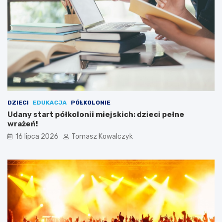
DZIECI
EDUKACJA
PÓŁKOLONIE
Udany start półkolonii miejskich: dzieci pełne
wrażeń!
16 lipca 2026
Tomasz Kowalczyk