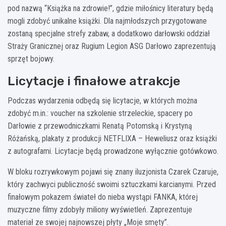
pod nazwą “Książka na zdrowie!”, gdzie miłośnicy literatury będą
mogli zdobyć unikalne książki. Dla najmłodszych przygotowane
zostaną specjalne strefy zabaw, a dodatkowo darłowski oddział
Straży Granicznej oraz Rugium Legion ASG Darłowo zaprezentują
sprzęt bojowy.
Licytacje i finałowe atrakcje
Podczas wydarzenia odbędą się licytacje, w których można
zdobyć m.in.: voucher na szkolenie strzeleckie, spacery po
Darłowie z przewodniczkami Renatą Potomską i Krystyną
Różańską, plakaty z produkcji NETFLIXA – Heweliusz oraz książki
z autografami. Licytacje będą prowadzone wyłącznie gotówkowo.
W bloku rozrywkowym pojawi się znany iluzjonista Czarek Czaruje,
który zachwyci publiczność swoimi sztuczkami karcianymi. Przed
finałowym pokazem świateł do nieba wystąpi FANKA, której
muzyczne filmy zdobyły miliony wyświetleń. Zaprezentuje
materiał ze swojej najnowszej płyty „Moje smęty”.