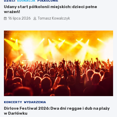
DZIECI
EDUKACJA
PÓŁKOLONIE
Udany start półkolonii miejskich: dzieci pełne
wrażeń!
16 lipca 2026
Tomasz Kowalczyk
KONCERTY
WYDARZENIA
Dirlove Festiwal 2026: Dwa dni reggae i dub na plaży
w Darłówku