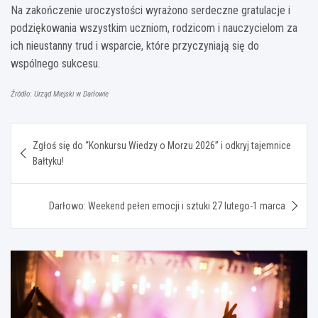
Na zakończenie uroczystości wyrażono serdeczne gratulacje i
podziękowania wszystkim uczniom, rodzicom i nauczycielom za
ich nieustanny trud i wsparcie, które przyczyniają się do
wspólnego sukcesu.
Źródło: Urząd Miejski w Darłowie
Nawigacja
Zgłoś się do “Konkursu Wiedzy o Morzu 2026” i odkryj tajemnice
wpisu
Bałtyku!
Darłowo: Weekend pełen emocji i sztuki 27 lutego-1 marca