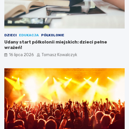
DZIECI
EDUKACJA
PÓŁKOLONIE
Udany start półkolonii miejskich: dzieci pełne
wrażeń!
16 lipca 2026
Tomasz Kowalczyk