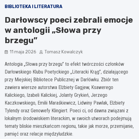
BIBLIOTEKA I LITERATURA
Darłowscy poeci zebrali emocje
w antologii „Słowa przy
brzegu”
11 maja 2026
Tomasz Kowalczyk
Antologia „Słowa przy brzegu” to efekt twórczości członków
Darłowskiego Klubu Poetyckiego „Literacki Krąg”, działającego
przy Miejskiej Bibliotece Publicznej w Darłówku. Zbiór ten
zawiera wiersze autorstwa Elżbiety Gagjew, Ksawerego
Kalickiego, Izabeli Kalickiej, Jolanty Grykień, Jerzego
Kaczkowskiego, Emilii Maraśkiewicz, Lidwiny Pawlak, Elżbiety
Tylendy oraz Genowefy Klingiert. Poeci ci, od dawna związani z
lokalnym środowiskiem literackim, w swoich utworach podejmują
tematy bliskie mieszkańcom regionu, takie jak morze, przemijanie,
pamięć oraz relacje międzyludzkie.