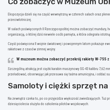
Co zobaczyć w Muzeum Obro
Ekspozycja dzieli się na część wewnętrzną w czterech salach oraz plenero
przeciwlotniczej.
W salach poświęconych II Rzeczypospolitej można zobaczyć mundury, heł
organizacją, o której dziś niewiele osób pamięta, a która odegrała isto
Część poświęcona II wojnie światowej i powojennym latom pokazuje ew
rakietowe z czasów zimnej wojny.
W muzeum można zobaczyć przekrój rakiety W-755 z z
Szczególną atrakcją jest ciężki karabin maszynowy SG-43 kalibru 7,62 
przeładować, obserwując jak przesuwa się taśma amunicyjna, i oddać su
Samoloty i ciężki sprzęt na
Na zewnątrz czeka to, po co przyjeżdża większość zwiedzających. Tuż pr
dziesięciolecia służyła do szkolenia pilotów wojskowych.