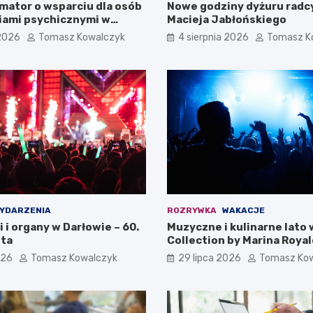
mator o wsparciu dla osób
Nowe godziny dyżuru radc
iami psychicznymi w
Macieja Jabłońskiego
pomorskiem na 2026 rok
 2026
Tomasz Kowalczyk
4 sierpnia 2026
Tomasz K
YDARZENIA
ROZRYWKA
WAKACJE
i i organy w Darłowie – 60.
Muzyczne i kulinarne lato 
ta
Collection by Marina Royal
026
Tomasz Kowalczyk
29 lipca 2026
Tomasz Ko