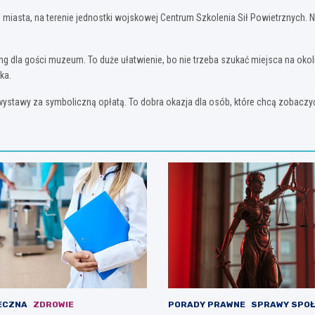
miasta, na terenie jednostki wojskowej Centrum Szkolenia Sił Powietrznych. Ni
ng dla gości muzeum. To duże ułatwienie, bo nie trzeba szukać miejsca na ok
ka.
awy za symboliczną opłatą. To dobra okazja dla osób, które chcą zobaczyć k
ECZNA
ZDROWIE
PORADY PRAWNE
SPRAWY SPO