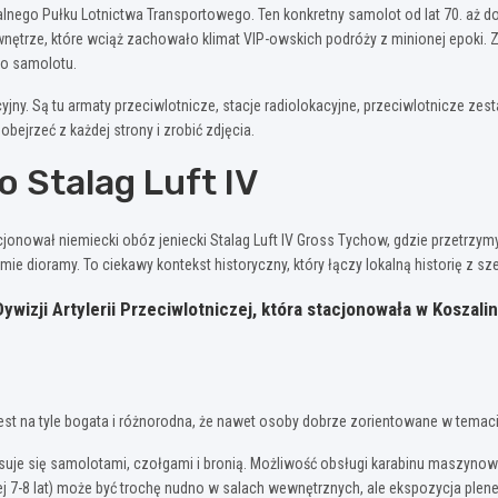
alnego Pułku Lotnictwa Transportowego. Ten konkretny samolot od lat 70. aż 
nętrze, które wciąż zachowało klimat VIP-owskich podróży z minionej epoki. 
go samolotu.
cyjny. Są tu armaty przeciwlotnicze, stacje radiolokacyjne, przeciwlotnicze zes
ejrzeć z każdej strony i zrobić zdjęcia.
o Stalag Luft IV
cjonował niemiecki obóz jeniecki Stalag Luft IV Gross Tychow, gdzie przetrz
e dioramy. To ciekawy kontekst historyczny, który łączy lokalną historię z s
ywizji Artylerii Przeciwlotniczej, która stacjonowała w Koszali
jest na tyle bogata i różnorodna, że nawet osoby dobrze zorientowane w temacie
esuje się samolotami, czołgami i bronią. Możliwość obsługi karabinu maszyno
iżej 7-8 lat) może być trochę nudno w salach wewnętrznych, ale ekspozycja ple