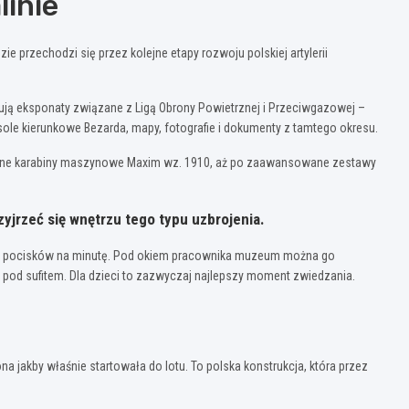
inie
e przechodzi się przez kolejne etapy rozwoju polskiej artylerii
ują eksponaty związane z Ligą Obrony Powietrznej i Przeciwgazowej –
usole kierunkowe Bezarda, mapy, fotografie i dokumenty z tamtego okresu.
ężone karabiny maszynowe Maxim wz. 1910, aż po zaawansowane zestawy
jrzeć się wnętrzu tego typu uzbrojenia.
a 700 pocisków na minutę. Pod okiem pracownika muzeum można go
pod sufitem. Dla dzieci to zazwyczaj najlepszy moment zwiedzania.
 jakby właśnie startowała do lotu. To polska konstrukcja, która przez