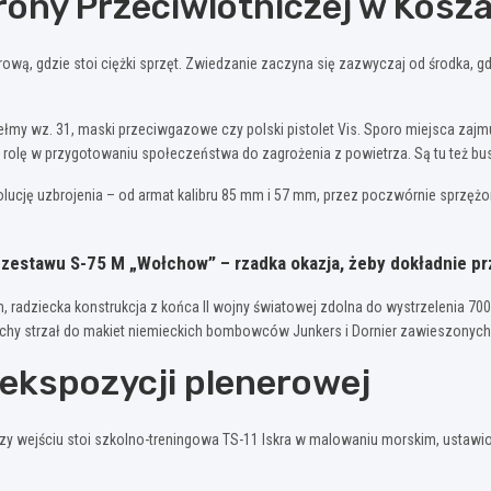
ny Przeciwlotniczej w Koszal
wą, gdzie stoi ciężki sprzęt. Zwiedzanie zaczyna się zazwyczaj od środka, gdzi
my wz. 31, maski przeciwgazowe czy polski pistolet Vis. Sporo miejsca zajm
tną rolę w przygotowaniu społeczeństwa do zagrożenia z powietrza. Są tu też b
olucję uzbrojenia – od armat kalibru 85 mm i 57 mm, przez poczwórnie sprz
estawu S-75 M „Wołchow” – rzadka okazja, żeby dokładnie przy
mm, radziecka konstrukcja z końca II wojny światowej zdolna do wystrzeleni
chy strzał do makiet niemieckich bombowców Junkers i Dornier zawieszonych 
 ekspozycji plenerowej
zy wejściu stoi szkolno-treningowa TS-11 Iskra w malowaniu morskim, ustawiona