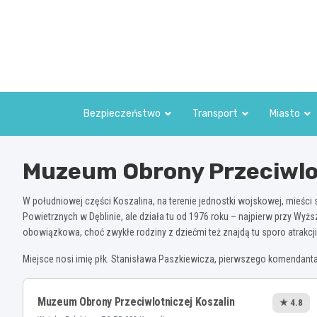
Skip
to
content
Bezpieczeństwo
Transport
Miasto
Muzeum Obrony Przeciwlot
W południowej części Koszalina, na terenie jednostki wojskowej, mieści
Powietrznych w Dęblinie, ale działa tu od 1976 roku – najpierw przy Wyżs
obowiązkowa, choć zwykłe rodziny z dziećmi też znajdą tu sporo atrakcji
Miejsce nosi imię płk. Stanisława Paszkiewicza, pierwszego komendanta O
Muzeum Obrony Przeciwlotniczej Koszalin
★ 4.8