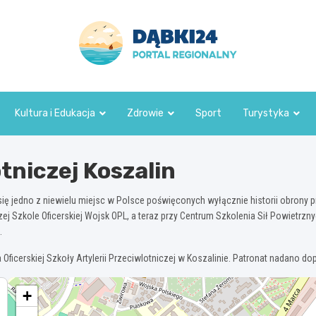
dabki24.pl
Kultura i Edukacja
Zdrowie
Sport
Turystyka
niczej Koszalin
 się jedno z niewielu miejsc w Polsce poświęconych wyłącznie historii obrony
zej Szkole Oficerskiej Wojsk OPL, a teraz przy Centrum Szkolenia Sił Powietrzny
.
ficerskiej Szkoły Artylerii Przeciwlotniczej w Koszalinie. Patronat nadano do
+