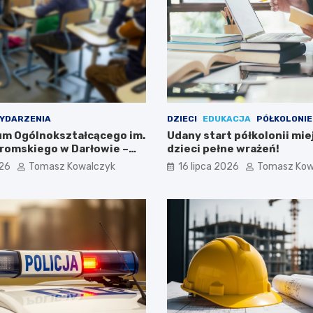
YDARZENIA
DZIECI
EDUKACJA
PÓŁKOLONIE
eum Ogólnokształcącego im.
Udany start półkolonii mie
romskiego w Darłowie –
dzieci pełne wrażeń!
ami!
026
Tomasz Kowalczyk
16 lipca 2026
Tomasz Kow