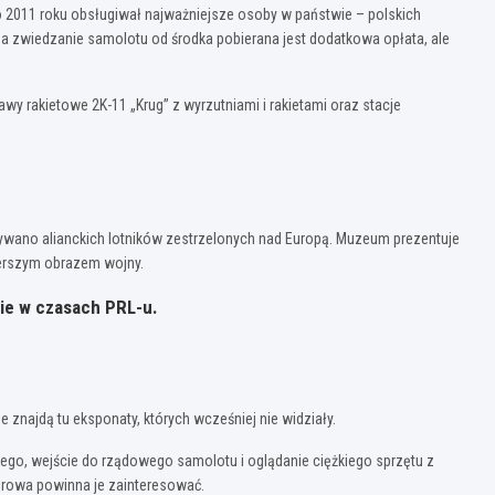
do 2011 roku obsługiwał najważniejsze osoby w państwie – polskich
Za zwiedzanie samolotu od środka pobierana jest dodatkowa opłata, ale
tawy rakietowe 2K-11 „Krug” z wyrzutniami i rakietami oraz stacje
ymywano alianckich lotników zestrzelonych nad Europą. Muzeum prezentuje
zerszym obrazem wojny.
nie w czasach PRL-u.
 znajdą tu eksponaty, których wcześniej nie widziały.
wego, wejście do rządowego samolotu i oglądanie ciężkiego sprzętu z
nerowa powinna je zainteresować.