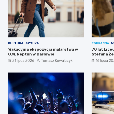
KULTURA
SZTUKA
EDUKACJA
W
Wakacyjna ekspozycja malarstwa w
70 lat Lic
O.W. Neptun w Darłowie
Stefana Że
Świętuj z n
21 lipca 2026
Tomasz Kowalczyk
16 lipca 2