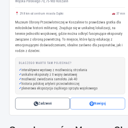
Wojska Polskiego 70, 75-903 Koszalin
29.8 km od centrum miasta Dąbki
37 min
Muzeum Obrony Przeciwlotniczej w Koszalinie to prawdziwa gratka dla
miłośników historii militarnej. Znajduje się w unikalnej lokalizacji, na
terenie jednostki wojskowej, gdzie można odkryć fascynujące eksponaty
związane z obroną powietrzną. To miejsce, które łączy edukację z
emocjonującymi doświadczeniami, idealne zarówno dla pasjonatów, jak i
rodzin z dziećmi.
DLACZEGO WARTO TAM POJECHAĆ?
interaktywne wystawy z możliwością strzelania
unikalne eksponaty z II wojny światowej
możliwość zwiedzania samolotu Jak-40
historia polskiej artylerii przeciwlotniczej
plenerowa ekspozycja ciężkiego sprzętu wojskowego
Zadzwoń
Nawiguj