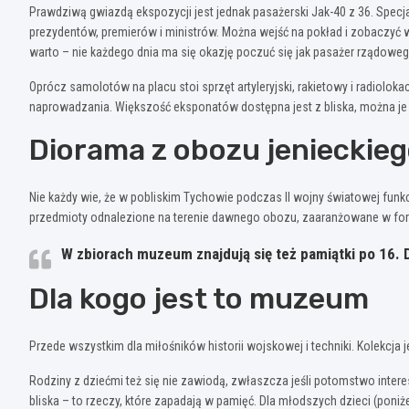
Prawdziwą gwiazdą ekspozycji jest jednak pasażerski Jak-40 z 36. Specj
prezydentów, premierów i ministrów. Można wejść na pokład i zobaczyć w
warto – nie każdego dnia ma się okazję poczuć się jak pasażer rządowe
Oprócz samolotów na placu stoi sprzęt artyleryjski, rakietowy i radioloka
naprowadzania. Większość eksponatów dostępna jest z bliska, można je ob
Diorama z obozu jenieckieg
Nie każdy wie, że w pobliskim Tychowie podczas II wojny światowej funk
przedmioty odnalezione na terenie dawnego obozu, zaaranżowane w formi
W zbiorach muzeum znajdują się też pamiątki po 16. D
Dla kogo jest to muzeum
Przede wszystkim dla miłośników historii wojskowej i techniki. Kolekcja 
Rodziny z dziećmi też się nie zawiodą, zwłaszcza jeśli potomstwo inter
bliska – to rzeczy, które zapadają w pamięć. Dla młodszych dzieci (pon