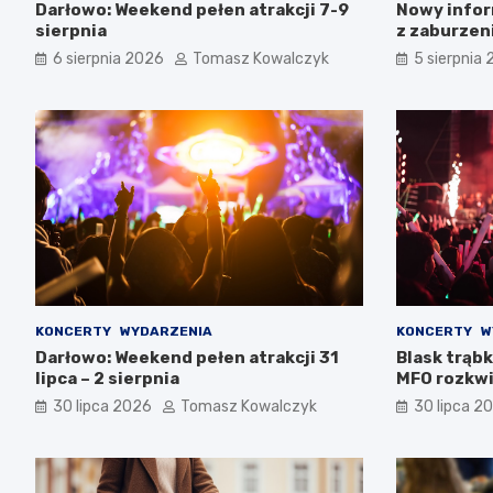
Darłowo: Weekend pełen atrakcji 7-9
Nowy infor
sierpnia
z zaburzen
Zachodnio
6 sierpnia 2026
Tomasz Kowalczyk
5 sierpnia
KONCERTY
WYDARZENIA
KONCERTY
W
Darłowo: Weekend pełen atrakcji 31
Blask trąbk
lipca – 2 sierpnia
MFO rozkwi
30 lipca 2026
Tomasz Kowalczyk
30 lipca 2