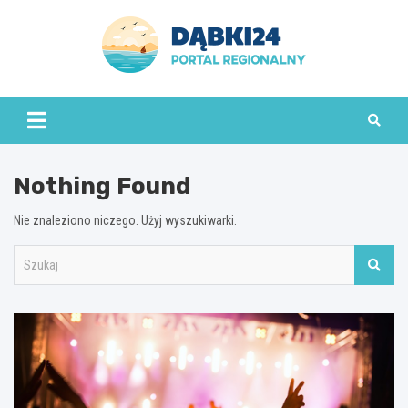
Skip
to
content
dabki24.pl
Nothing Found
Nie znaleziono niczego. Użyj wyszukiwarki.
S
z
u
k
a
j