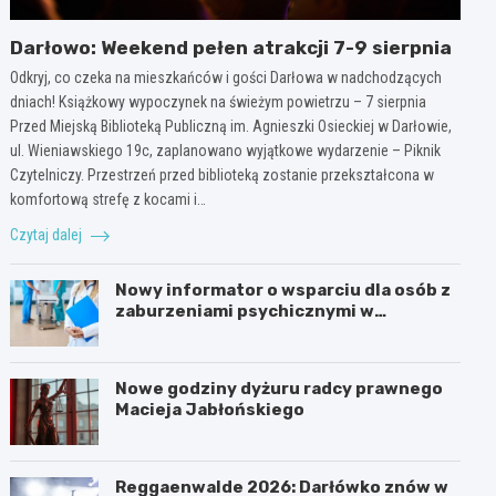
Darłowo: Weekend pełen atrakcji 7-9 sierpnia
Odkryj, co czeka na mieszkańców i gości Darłowa w nadchodzących
dniach! Książkowy wypoczynek na świeżym powietrzu – 7 sierpnia
Przed Miejską Biblioteką Publiczną im. Agnieszki Osieckiej w Darłowie,
ul. Wieniawskiego 19c, zaplanowano wyjątkowe wydarzenie – Piknik
Czytelniczy. Przestrzeń przed biblioteką zostanie przekształcona w
komfortową strefę z kocami i…
Czytaj dalej
Nowy informator o wsparciu dla osób z
zaburzeniami psychicznymi w
Zachodniopomorskiem na 2026 rok
Nowe godziny dyżuru radcy prawnego
Macieja Jabłońskiego
Reggaenwalde 2026: Darłówko znów w