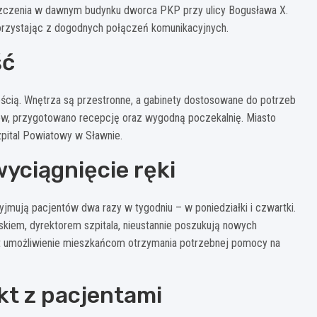
zczenia w dawnym budynku dworca PKP przy ulicy Bogusława X.
 korzystając z dogodnych połączeń komunikacyjnych.
ść
cią. Wnętrza są przestronne, a gabinety dostosowane do potrzeb
ów, przygotowano recepcję oraz wygodną poczekalnię. Miasto
zpital Powiatowy w Sławnie.
wyciągnięcie ręki
zyjmują pacjentów dwa razy w tygodniu – w poniedziałki i czwartki.
kiem, dyrektorem szpitala, nieustannie poszukują nowych
st umożliwienie mieszkańcom otrzymania potrzebnej pomocy na
kt z pacjentami