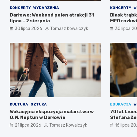
KONCERTY
WYDARZENIA
KONCERTY
W
Darłowo: Weekend pełen atrakcji 31
Blask trąbk
lipca – 2 sierpnia
MFO rozkwi
30 lipca 2026
Tomasz Kowalczyk
30 lipca 2
KULTURA
SZTUKA
EDUKACJA
W
Wakacyjna ekspozycja malarstwa w
70 lat Lic
O.W. Neptun w Darłowie
Stefana Że
Świętuj z n
21 lipca 2026
Tomasz Kowalczyk
16 lipca 2