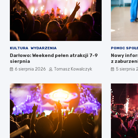
KULTURA
WYDARZENIA
POMOC SPOŁ
Darłowo: Weekend pełen atrakcji 7-9
Nowy infor
sierpnia
z zaburzen
Zachodnio
6 sierpnia 2026
Tomasz Kowalczyk
5 sierpnia