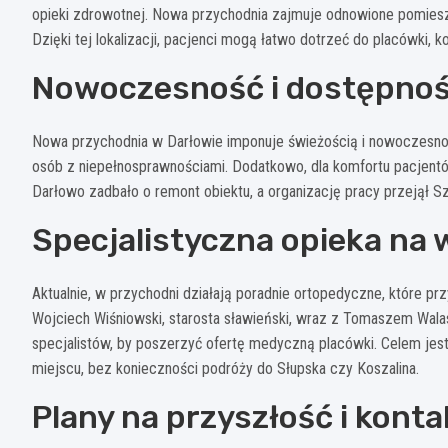
opieki zdrowotnej. Nowa przychodnia zajmuje odnowione pomies
Dzięki tej lokalizacji, pacjenci mogą łatwo dotrzeć do placówki,
Nowoczesność i dostępno
Nowa przychodnia w Darłowie imponuje świeżością i nowoczesnoś
osób z niepełnosprawnościami. Dodatkowo, dla komfortu pacjent
Darłowo zadbało o remont obiektu, a organizację pracy przejął S
Specjalistyczna opieka na 
Aktualnie, w przychodni działają poradnie ortopedyczne, które pr
Wojciech Wiśniowski, starosta sławieński, wraz z Tomaszem Walas
specjalistów, by poszerzyć ofertę medyczną placówki. Celem je
miejscu, bez konieczności podróży do Słupska czy Koszalina.
Plany na przyszłość i konta