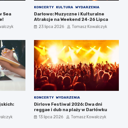
KONCERTY
KULTURA
WYDARZENIA
w Sea
Darłowo: Muzyczne i Kulturalne
e!
Atrakcje na Weekend 24-26 Lipca
walczyk
23 lipca 2026
Tomasz Kowalczyk
KONCERTY
WYDARZENIA
jskich:
Dirlove Festiwal 2026: Dwa dni
reggae i dub na plaży w Darłówku
alczyk
13 lipca 2026
Tomasz Kowalczyk