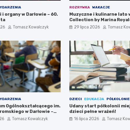
YDARZENIA
ROZRYWKA
WAKACJE
i i organy w Darłowie – 60.
Muzyczne i kulinarne lato 
ta
Collection by Marina Royal
026
Tomasz Kowalczyk
29 lipca 2026
Tomasz Ko
YDARZENIA
DZIECI
EDUKACJA
PÓŁKOLONIE
eum Ogólnokształcącego im.
Udany start półkolonii mie
romskiego w Darłowie –
dzieci pełne wrażeń!
ami!
026
Tomasz Kowalczyk
16 lipca 2026
Tomasz Kow