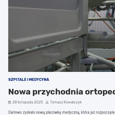
SZPITALE I MEDYCYNA
Nowa przychodnia ortope
28 listopada 2025
Tomasz Kowalczyk
Darłowo zyskało nową placówkę medyczną, która już rozpoczęła 