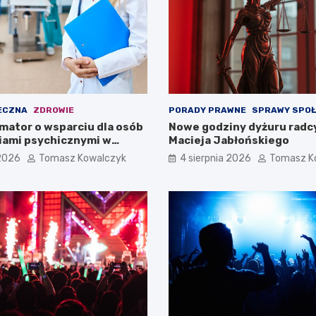
ECZNA
ZDROWIE
PORADY PRAWNE
SPRAWY SPO
mator o wsparciu dla osób
Nowe godziny dyżuru radc
iami psychicznymi w
Macieja Jabłońskiego
pomorskiem na 2026 rok
 2026
Tomasz Kowalczyk
4 sierpnia 2026
Tomasz K