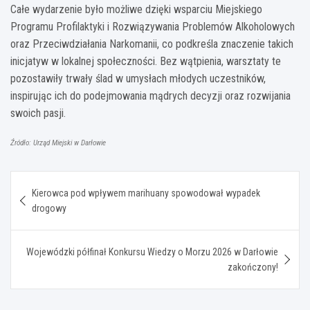
Całe wydarzenie było możliwe dzięki wsparciu Miejskiego
Programu Profilaktyki i Rozwiązywania Problemów Alkoholowych
oraz Przeciwdziałania Narkomanii, co podkreśla znaczenie takich
inicjatyw w lokalnej społeczności. Bez wątpienia, warsztaty te
pozostawiły trwały ślad w umysłach młodych uczestników,
inspirując ich do podejmowania mądrych decyzji oraz rozwijania
swoich pasji.
Źródło: Urząd Miejski w Darłowie
Nawigacja
Kierowca pod wpływem marihuany spowodował wypadek
wpisu
drogowy
Wojewódzki półfinał Konkursu Wiedzy o Morzu 2026 w Darłowie
zakończony!