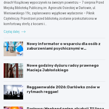
dniach! Książkowy wypoczynek na świeżym powietrzu – 7 sierpnia Przed
Miejską Biblioteką Publiczną im. Agnieszki Osieckiej w Darłowie, ul.
Wieniawskiego 19c, zaplanowano wyjątkowe wydarzenie – Piknik
Czytelniczy. Przestrzeń przed biblioteką zostanie przekształcona w
komfortową strefę z kocami i…
Czytaj dalej
Nowy informator o wsparciu dla osób z
zaburzeniami psychicznymi w
Zachodniopomorskiem na 2026 rok
Nowe godziny dyżuru radcy prawnego
Macieja Jabłońskiego
Reggaenwalde 2026: Darłówko znów w
rytmach reggae!
Darłowo: Weekend pełen atrakcji 31 lipca