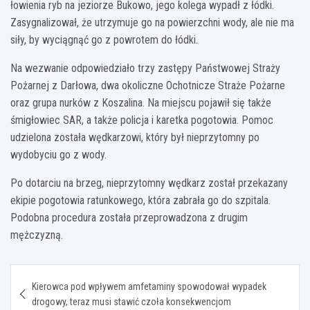
łowienia ryb na jeziorze Bukowo, jego kolega wypadł z łódki.
Zasygnalizował, że utrzymuje go na powierzchni wody, ale nie ma
siły, by wyciągnąć go z powrotem do łódki.
Na wezwanie odpowiedziało trzy zastępy Państwowej Straży
Pożarnej z Darłowa, dwa okoliczne Ochotnicze Straże Pożarne
oraz grupa nurków z Koszalina. Na miejscu pojawił się także
śmigłowiec SAR, a także policja i karetka pogotowia. Pomoc
udzielona została wędkarzowi, który był nieprzytomny po
wydobyciu go z wody.
Po dotarciu na brzeg, nieprzytomny wędkarz został przekazany
ekipie pogotowia ratunkowego, która zabrała go do szpitala.
Podobna procedura została przeprowadzona z drugim
mężczyzną.
Nawigacja
Kierowca pod wpływem amfetaminy spowodował wypadek
wpisu
drogowy, teraz musi stawić czoła konsekwencjom