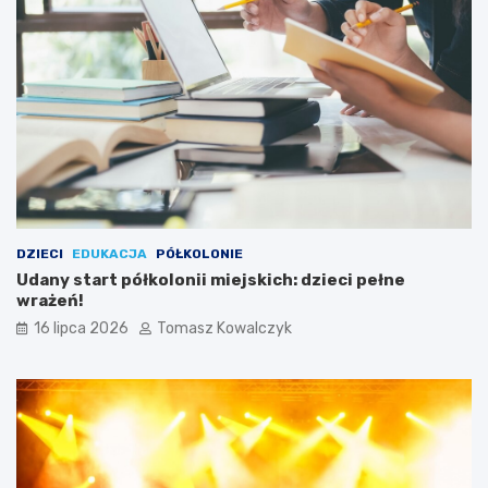
DZIECI
EDUKACJA
PÓŁKOLONIE
Udany start półkolonii miejskich: dzieci pełne
wrażeń!
16 lipca 2026
Tomasz Kowalczyk