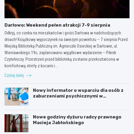
Darłowo: Weekend pełen atrakcji 7-9 sierpnia
Odkryj, co czeka na mieszkańców i gości Darłowa w nadchodzących
dniach! Książkowy wypoczynek na świeżym powietrzu – 7 sierpnia Przed
Miejską Biblioteką Publiczną im. Agnieszki Osieckiej w Darłowie, ul.
Wieniawskiego 19c, zaplanowano wyjątkowe wydarzenie – Piknik
Czytelniczy. Przestrzeń przed biblioteką zostanie przekształcona w
komfortową strefę z kocami i…
Czytaj dalej
Nowy informator o wsparciu dla osób z
zaburzeniami psychicznymi w
Zachodniopomorskiem na 2026 rok
Nowe godziny dyżuru radcy prawnego
Macieja Jabłońskiego