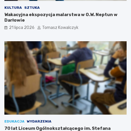
KULTURA
SZTUKA
Wakacyjna ekspozycja malarstwa w O.W. Neptun w
Darłowie
21 lipca 2026
Tomasz Kowalczyk
EDUKACJA
WYDARZENIA
70 lat Liceum Ogólnokształcącego im. Stefana