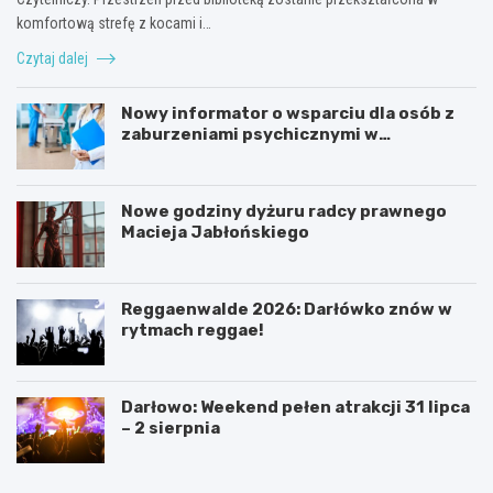
komfortową strefę z kocami i…
Czytaj dalej
Nowy informator o wsparciu dla osób z
zaburzeniami psychicznymi w
Zachodniopomorskiem na 2026 rok
Nowe godziny dyżuru radcy prawnego
Macieja Jabłońskiego
Reggaenwalde 2026: Darłówko znów w
rytmach reggae!
Darłowo: Weekend pełen atrakcji 31 lipca
– 2 sierpnia