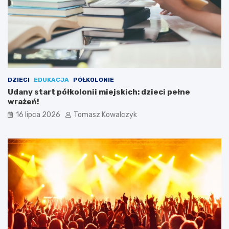
DZIECI
EDUKACJA
PÓŁKOLONIE
Udany start półkolonii miejskich: dzieci pełne
wrażeń!
16 lipca 2026
Tomasz Kowalczyk