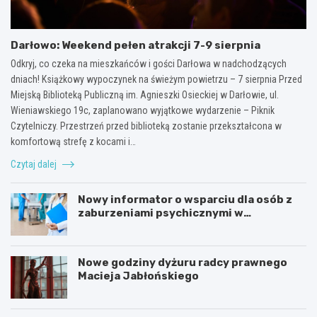
Darłowo: Weekend pełen atrakcji 7-9 sierpnia
Odkryj, co czeka na mieszkańców i gości Darłowa w nadchodzących
dniach! Książkowy wypoczynek na świeżym powietrzu – 7 sierpnia Przed
Miejską Biblioteką Publiczną im. Agnieszki Osieckiej w Darłowie, ul.
Wieniawskiego 19c, zaplanowano wyjątkowe wydarzenie – Piknik
Czytelniczy. Przestrzeń przed biblioteką zostanie przekształcona w
komfortową strefę z kocami i…
Czytaj dalej
Nowy informator o wsparciu dla osób z
zaburzeniami psychicznymi w
Zachodniopomorskiem na 2026 rok
Nowe godziny dyżuru radcy prawnego
Macieja Jabłońskiego