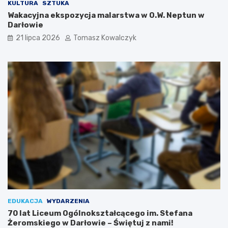
KULTURA
SZTUKA
Wakacyjna ekspozycja malarstwa w O.W. Neptun w
Darłowie
21 lipca 2026
Tomasz Kowalczyk
EDUKACJA
WYDARZENIA
70 lat Liceum Ogólnokształcącego im. Stefana
Żeromskiego w Darłowie – Świętuj z nami!