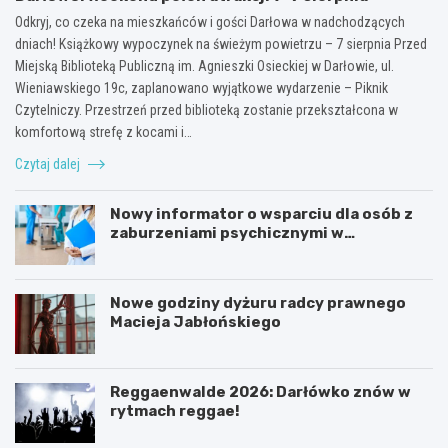
Odkryj, co czeka na mieszkańców i gości Darłowa w nadchodzących
dniach! Książkowy wypoczynek na świeżym powietrzu – 7 sierpnia Przed
Miejską Biblioteką Publiczną im. Agnieszki Osieckiej w Darłowie, ul.
Wieniawskiego 19c, zaplanowano wyjątkowe wydarzenie – Piknik
Czytelniczy. Przestrzeń przed biblioteką zostanie przekształcona w
komfortową strefę z kocami i…
Czytaj dalej
Nowy informator o wsparciu dla osób z
zaburzeniami psychicznymi w
Zachodniopomorskiem na 2026 rok
Nowe godziny dyżuru radcy prawnego
Macieja Jabłońskiego
Reggaenwalde 2026: Darłówko znów w
rytmach reggae!