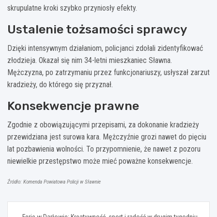
skrupulatne kroki szybko przyniosły efekty.
Ustalenie tożsamości sprawcy
Dzięki intensywnym działaniom, policjanci zdołali zidentyfikować
złodzieja. Okazał się nim 34-letni mieszkaniec Sławna.
Mężczyzna, po zatrzymaniu przez funkcjonariuszy, usłyszał zarzut
kradzieży, do którego się przyznał.
Konsekwencje prawne
Zgodnie z obowiązującymi przepisami, za dokonanie kradzieży
przewidziana jest surowa kara. Mężczyźnie grozi nawet do pięciu
lat pozbawienia wolności. To przypomnienie, że nawet z pozoru
niewielkie przestępstwo może mieć poważne konsekwencje.
Źródło: Komenda Powiatowa Policji w Sławnie
Nawigacja
Ferie w Darłowie: Kreatywność, sport i radość w drugim tygodniu