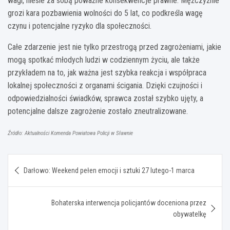
wagi, niesie za sobą poważne konsekwencje prawne. Mężczyźnie
grozi kara pozbawienia wolności do 5 lat, co podkreśla wagę
czynu i potencjalne ryzyko dla społeczności.
Całe zdarzenie jest nie tylko przestrogą przed zagrożeniami, jakie
mogą spotkać młodych ludzi w codziennym życiu, ale także
przykładem na to, jak ważna jest szybka reakcja i współpraca
lokalnej społeczności z organami ścigania. Dzięki czujności i
odpowiedzialności świadków, sprawca został szybko ujęty, a
potencjalne dalsze zagrożenie zostało zneutralizowane.
Źródło: Aktualności Komenda Powiatowa Policji w Sławnie
Nawigacja
Darłowo: Weekend pełen emocji i sztuki 27 lutego-1 marca
wpisu
Bohaterska interwencja policjantów doceniona przez
obywatelkę