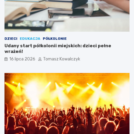
DZIECI
EDUKACJA
PÓŁKOLONIE
Udany start półkolonii miejskich: dzieci pełne
wrażeń!
16 lipca 2026
Tomasz Kowalczyk