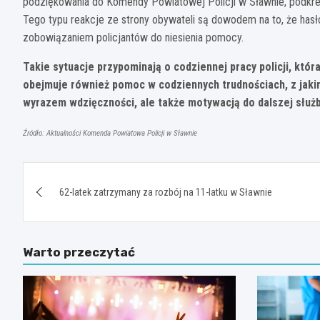
podziękowania do Komendy Powiatowej Policji w Sławnie, podkreśla
Tego typu reakcje ze strony obywateli są dowodem na to, że hasł
zobowiązaniem policjantów do niesienia pomocy.
Takie sytuacje przypominają o codziennej pracy policji, któr
obejmuje również pomoc w codziennych trudnościach, z jakim
wyrazem wdzięczności, ale także motywacją do dalszej służ
Źródło: Aktualności Komenda Powiatowa Policji w Sławnie
Nawigacja
62-latek zatrzymany za rozbój na 11-latku w Sławnie
wpisu
Warto przeczytać