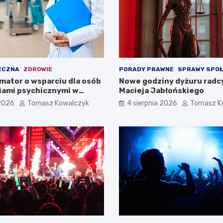
ECZNA
ZDROWIE
PORADY PRAWNE
SPRAWY SPO
mator o wsparciu dla osób
Nowe godziny dyżuru radc
iami psychicznymi w
Macieja Jabłońskiego
pomorskiem na 2026 rok
 2026
Tomasz Kowalczyk
4 sierpnia 2026
Tomasz K