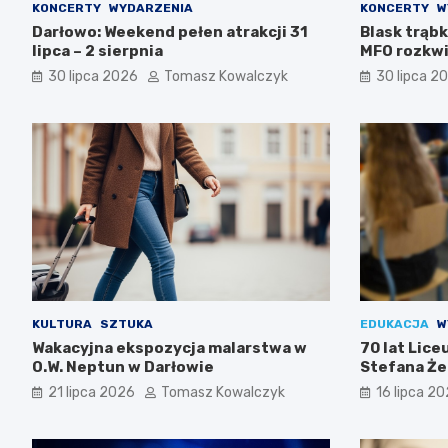
KONCERTY
WYDARZENIA
KONCERTY
W
Darłowo: Weekend pełen atrakcji 31
Blask trąbk
lipca – 2 sierpnia
MFO rozkwi
30 lipca 2026
Tomasz Kowalczyk
30 lipca 2
KULTURA
SZTUKA
EDUKACJA
W
Wakacyjna ekspozycja malarstwa w
70 lat Lic
O.W. Neptun w Darłowie
Stefana Że
Świętuj z n
21 lipca 2026
Tomasz Kowalczyk
16 lipca 2