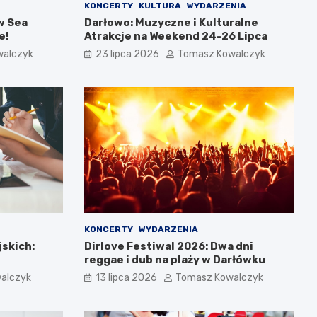
KONCERTY
KULTURA
WYDARZENIA
w Sea
Darłowo: Muzyczne i Kulturalne
e!
Atrakcje na Weekend 24-26 Lipca
walczyk
23 lipca 2026
Tomasz Kowalczyk
KONCERTY
WYDARZENIA
jskich:
Dirlove Festiwal 2026: Dwa dni
reggae i dub na plaży w Darłówku
alczyk
13 lipca 2026
Tomasz Kowalczyk