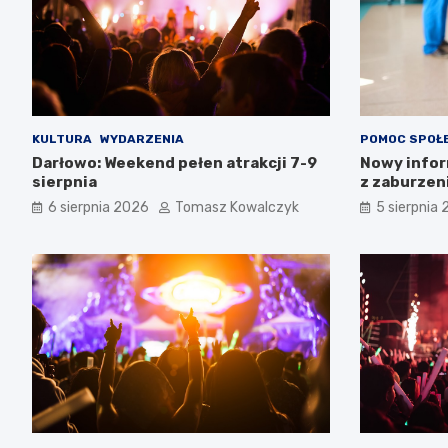
KULTURA
WYDARZENIA
POMOC SPOŁ
Darłowo: Weekend pełen atrakcji 7-9
Nowy infor
sierpnia
z zaburzen
Zachodnio
6 sierpnia 2026
Tomasz Kowalczyk
5 sierpnia