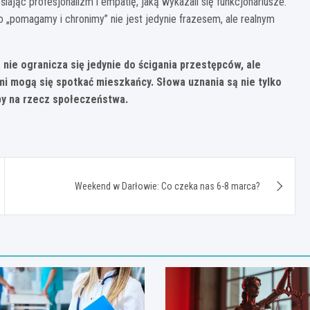
jąc profesjonalizm i empatię, jaką wykazali się funkcjonariusze.
o „pomagamy i chronimy” nie jest jedynie frazesem, ale realnym
a nie ogranicza się jedynie do ścigania przestępców, ale
i mogą się spotkać mieszkańcy. Słowa uznania są nie tylko
by na rzecz społeczeństwa.
Weekend w Darłowie: Co czeka nas 6-8 marca?