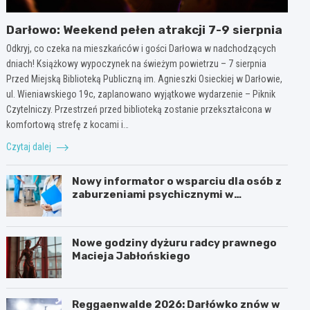
Darłowo: Weekend pełen atrakcji 7-9 sierpnia
Odkryj, co czeka na mieszkańców i gości Darłowa w nadchodzących
dniach! Książkowy wypoczynek na świeżym powietrzu – 7 sierpnia
Przed Miejską Biblioteką Publiczną im. Agnieszki Osieckiej w Darłowie,
ul. Wieniawskiego 19c, zaplanowano wyjątkowe wydarzenie – Piknik
Czytelniczy. Przestrzeń przed biblioteką zostanie przekształcona w
komfortową strefę z kocami i…
Czytaj dalej
Nowy informator o wsparciu dla osób z
zaburzeniami psychicznymi w
Zachodniopomorskiem na 2026 rok
Nowe godziny dyżuru radcy prawnego
Macieja Jabłońskiego
Reggaenwalde 2026: Darłówko znów w