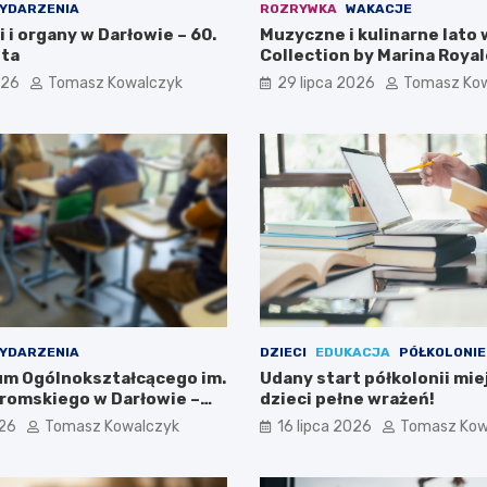
YDARZENIA
ROZRYWKA
WAKACJE
i i organy w Darłowie – 60.
Muzyczne i kulinarne lato 
ta
Collection by Marina Royal
026
Tomasz Kowalczyk
29 lipca 2026
Tomasz Ko
YDARZENIA
DZIECI
EDUKACJA
PÓŁKOLONIE
eum Ogólnokształcącego im.
Udany start półkolonii mie
romskiego w Darłowie –
dzieci pełne wrażeń!
ami!
026
Tomasz Kowalczyk
16 lipca 2026
Tomasz Kow