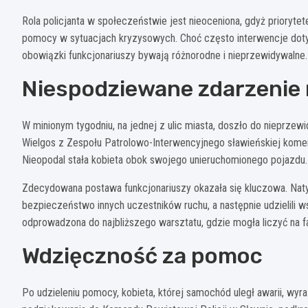
Rola policjanta w społeczeństwie jest nieoceniona, gdyż prioryt
pomocy w sytuacjach kryzysowych. Choć często interwencje doty
obowiązki funkcjonariuszy bywają różnorodne i nieprzewidywalne.
Niespodziewane zdarzenie 
W minionym tygodniu, na jednej z ulic miasta, doszło do nieprzewidz
Wielgos z Zespołu Patrolowo-Interwencyjnego sławieńskiej komen
Nieopodal stała kobieta obok swojego unieruchomionego pojazdu.
Zdecydowana postawa funkcjonariuszy okazała się kluczowa. Naty
bezpieczeństwo innych uczestników ruchu, a następnie udzielili w
odprowadzona do najbliższego warsztatu, gdzie mogła liczyć na
Wdzięczność za pomoc
Po udzieleniu pomocy, kobieta, której samochód uległ awarii, wy