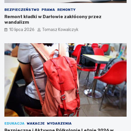
BEZPIECZEŃSTWO
PRAWA
REMONTY
Remont kładki w Darłowie zakłócony przez
wandalizm
10 lipca 2026
Tomasz Kowalczyk
EDUKACJA
WAKACJE
WYDARZENIA
Bezpieczne i Aktywne Półkolonie Letnie 2026 w