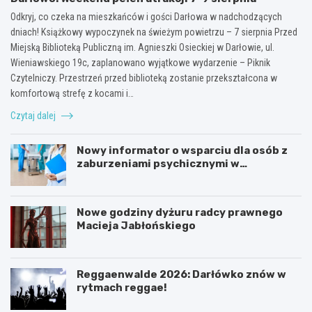
Odkryj, co czeka na mieszkańców i gości Darłowa w nadchodzących
dniach! Książkowy wypoczynek na świeżym powietrzu – 7 sierpnia Przed
Miejską Biblioteką Publiczną im. Agnieszki Osieckiej w Darłowie, ul.
Wieniawskiego 19c, zaplanowano wyjątkowe wydarzenie – Piknik
Czytelniczy. Przestrzeń przed biblioteką zostanie przekształcona w
komfortową strefę z kocami i…
Czytaj dalej
Nowy informator o wsparciu dla osób z
zaburzeniami psychicznymi w
Zachodniopomorskiem na 2026 rok
Nowe godziny dyżuru radcy prawnego
Macieja Jabłońskiego
Reggaenwalde 2026: Darłówko znów w
rytmach reggae!