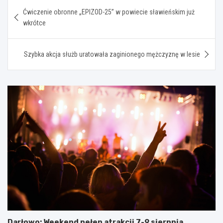
Nawigacja
Ćwiczenie obronne „EPIZOD-25” w powiecie sławieńskim już
wpisu
wkrótce
Szybka akcja służb uratowała zaginionego mężczyznę w lesie
Darłowo: Weekend pełen atrakcji 7-9 sierpnia