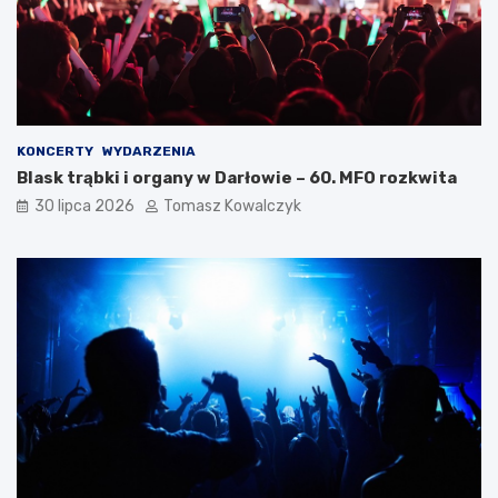
KONCERTY
WYDARZENIA
Blask trąbki i organy w Darłowie – 60. MFO rozkwita
30 lipca 2026
Tomasz Kowalczyk